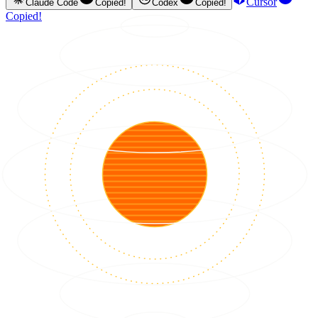
Cursor
Claude Code
Copied!
Codex
Copied!
Copied!