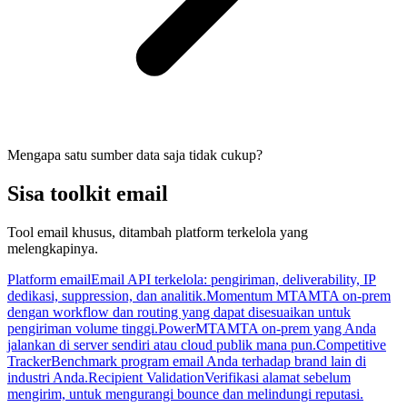
Mengapa satu sumber data saja tidak cukup?
Sisa toolkit email
Tool email khusus, ditambah platform terkelola yang
melengkapinya.
Platform email
Email API terkelola: pengiriman, deliverability, IP
dedikasi, suppression, dan analitik.
Momentum MTA
MTA on-prem
dengan workflow dan routing yang dapat disesuaikan untuk
pengiriman volume tinggi.
PowerMTA
MTA on-prem yang Anda
jalankan di server sendiri atau cloud publik mana pun.
Competitive
Tracker
Benchmark program email Anda terhadap brand lain di
industri Anda.
Recipient Validation
Verifikasi alamat sebelum
mengirim, untuk mengurangi bounce dan melindungi reputasi.