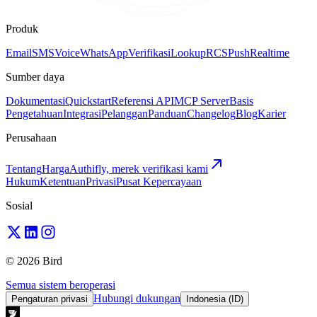
Produk
Email
SMS
Voice
WhatsApp
Verifikasi
Lookup
RCS
Push
Realtime
Sumber daya
Dokumentasi
Quickstart
Referensi API
MCP Server
Basis
Pengetahuan
Integrasi
Pelanggan
Panduan
Changelog
Blog
Karier
Perusahaan
Tentang
Harga
Authifly, merek verifikasi kami
Hukum
Ketentuan
Privasi
Pusat Kepercayaan
Sosial
© 2026 Bird
Semua sistem beroperasi
Hubungi dukungan
Pengaturan privasi
Indonesia (ID)