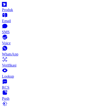
Produk
Email
SMS
Voice
WhatsApp
Verifikasi
Lookup
RCS
Push