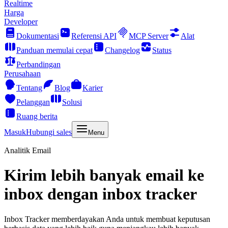
Realtime
Harga
Developer
Dokumentasi
Referensi API
MCP Server
Alat
Panduan memulai cepat
Changelog
Status
Perbandingan
Perusahaan
Tentang
Blog
Karier
Pelanggan
Solusi
Ruang berita
Masuk
Hubungi sales
Menu
Analitik Email
Kirim lebih banyak email ke
inbox dengan inbox tracker
Inbox Tracker memberdayakan Anda untuk membuat keputusan