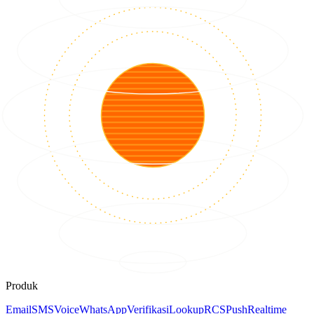
Produk
Email
SMS
Voice
WhatsApp
Verifikasi
Lookup
RCS
Push
Realtime