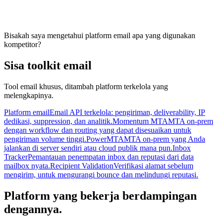
Bisakah saya mengetahui platform email apa yang digunakan
kompetitor?
Sisa toolkit email
Tool email khusus, ditambah platform terkelola yang
melengkapinya.
Platform email
Email API terkelola: pengiriman, deliverability, IP
dedikasi, suppression, dan analitik.
Momentum MTA
MTA on-prem
dengan workflow dan routing yang dapat disesuaikan untuk
pengiriman volume tinggi.
PowerMTA
MTA on-prem yang Anda
jalankan di server sendiri atau cloud publik mana pun.
Inbox
Tracker
Pemantauan penempatan inbox dan reputasi dari data
mailbox nyata.
Recipient Validation
Verifikasi alamat sebelum
mengirim, untuk mengurangi bounce dan melindungi reputasi.
Platform yang bekerja berdampingan
dengannya.