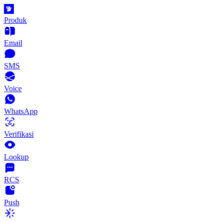
Produk
Email
SMS
Voice
WhatsApp
Verifikasi
Lookup
RCS
Push