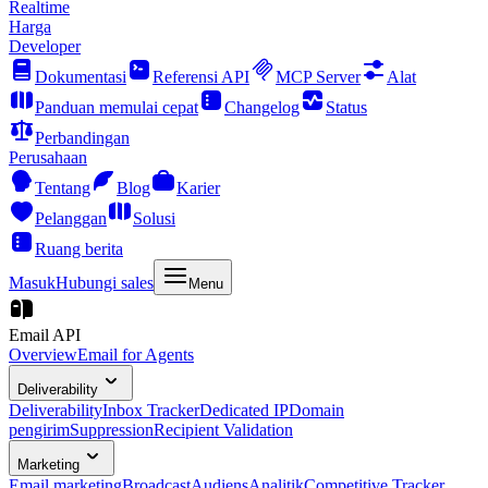
Realtime
Harga
Developer
Dokumentasi
Referensi API
MCP Server
Alat
Panduan memulai cepat
Changelog
Status
Perbandingan
Perusahaan
Tentang
Blog
Karier
Pelanggan
Solusi
Ruang berita
Masuk
Hubungi sales
Menu
Email API
Overview
Email for Agents
Deliverability
Deliverability
Inbox Tracker
Dedicated IP
Domain
pengirim
Suppression
Recipient Validation
Marketing
Email marketing
Broadcast
Audiens
Analitik
Competitive Tracker