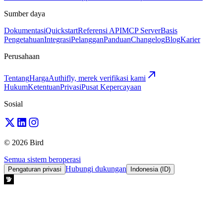
Sumber daya
Dokumentasi
Quickstart
Referensi API
MCP Server
Basis
Pengetahuan
Integrasi
Pelanggan
Panduan
Changelog
Blog
Karier
Perusahaan
Tentang
Harga
Authifly, merek verifikasi kami
Hukum
Ketentuan
Privasi
Pusat Kepercayaan
Sosial
© 2026 Bird
Semua sistem beroperasi
Hubungi dukungan
Pengaturan privasi
Indonesia (ID)