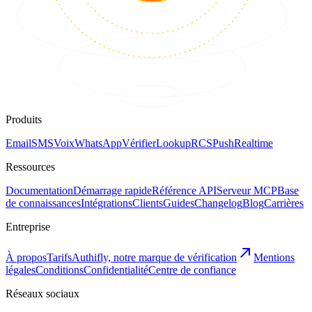
Produits
Email
SMS
Voix
WhatsApp
Vérifier
Lookup
RCS
Push
Realtime
Ressources
Documentation
Démarrage rapide
Référence API
Serveur MCP
Base
de connaissances
Intégrations
Clients
Guides
Changelog
Blog
Carrières
Entreprise
À propos
Tarifs
Authifly, notre marque de vérification
Mentions
légales
Conditions
Confidentialité
Centre de confiance
Réseaux sociaux