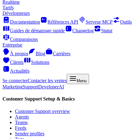
Realtime
Tarifs
Développeurs
Documentation
Références API
Serveur MCP
Outils
Guides de démarrage rapide
Changelog
Statut
Comparaisons
Entreprise
À propos
Blog
Carrières
Clients
Solutions
Actualités
Se connecter
Contacter les ventes
Menu
Marketing
Support
Developer
AI
Customer Support Setup & Basics
Customer Support overview
Agents
Teams
Feeds
Sender profiles