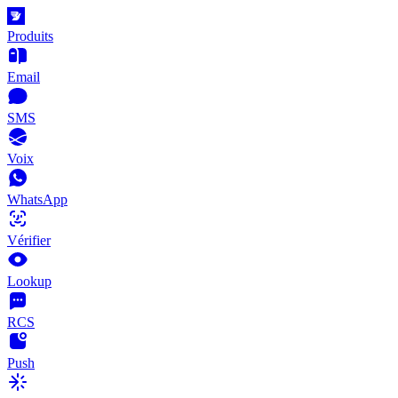
Produits
Email
SMS
Voix
WhatsApp
Vérifier
Lookup
RCS
Push