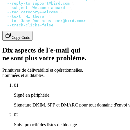
  --reply-to
 support@bird.com
 \
  --subject
 '
Welcome aboard
'
 \
  --tag
 category=welcome
 \
  --text
 '
Hi there
'
 \
  --to
 '
Jane Doe <customer@bird.com>
'
 \
  --track-clicks=false
Copy Code
Dix aspects de l'e-mail qui
ne sont plus votre problème.
Primitives de délivrabilité et opérationnelles,
nommées et auditables.
01
Signé en périphérie.
Signature DKIM, SPF et DMARC pour tout domaine d'envoi véri
02
Suivi proactif des listes de blocage.