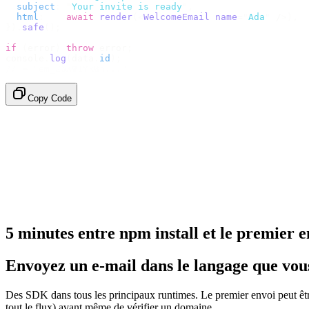
  subject
:
 "
Your invite is ready
"
,
  html
:
    await
 render
(<
WelcomeEmail
 name
=
"
Ada
"
 /
>),
}).
safe
();
if
 (
error
)
 throw
 error
;
console
.
log
(
data
.
id
);
// → "em_2bX91Yk8h..."
Copy Code
5 minutes entre npm install et le premier e
Envoyez un e-mail dans le langage que vous 
Des SDK dans tous les principaux runtimes. Le premier envoi peut êtr
tout le flux) avant même de vérifier un domaine.