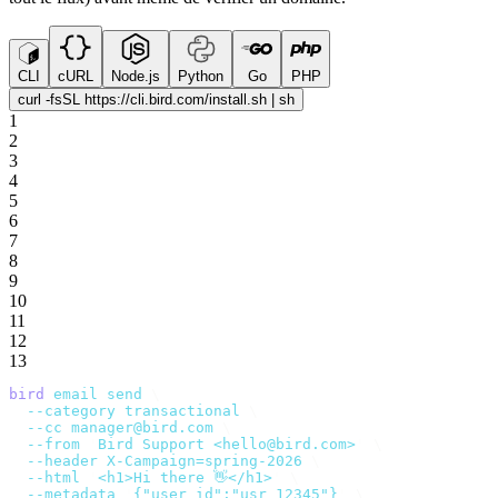
CLI
cURL
Node.js
Python
Go
PHP
curl -fsSL https://cli.bird.com/install.sh | sh
1
2
3
4
5
6
7
8
9
10
11
12
13
bird
 email
 send
 \
  --category
 transactional
 \
  --cc
 manager@bird.com
 \
  --from
 '
Bird Support <hello@bird.com>
'
 \
  --header
 X-Campaign=spring-2026
 \
  --html
 '
<h1>Hi there 👋</h1>
'
 \
  --metadata
 '
{"user_id":"usr_12345"}
'
 \