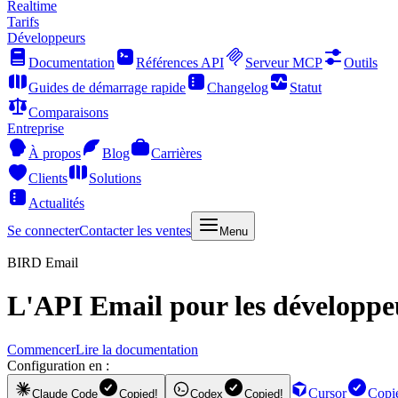
Realtime
Tarifs
Développeurs
Documentation
Références API
Serveur MCP
Outils
Guides de démarrage rapide
Changelog
Statut
Comparaisons
Entreprise
À propos
Blog
Carrières
Clients
Solutions
Actualités
Se connecter
Contacter les ventes
Menu
BIRD Email
L'
API Email
pour les développeu
Commencer
Lire la documentation
Configuration en :
Cursor
Copi
Claude Code
Copied!
Codex
Copied!