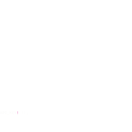
API_KEY
!
 });