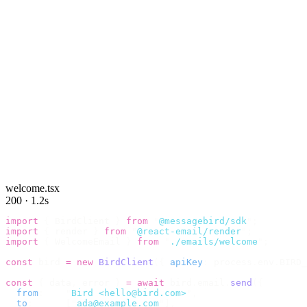
welcome.tsx
200 · 1.2s
import
 {
 BirdClient 
}
 from
 "
@messagebird/sdk
"
;
import
 {
 render 
}
 from
 "
@react-email/render
"
;
import
 {
 WelcomeEmail 
}
 from
 "
./emails/welcome
"
;
const
 bird 
=
 new
 BirdClient
({
 apiKey
:
 process
.
env
.
BIRD_
const
 {
 data
,
 error 
}
 =
 await
 bird
.
email
.
send
({
  from
:
    "
Bird <hello@bird.com>
"
,
  to
:
      [
"
ada@example.com
"
],