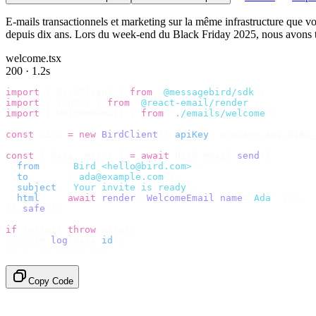
E-mails transactionnels et marketing sur la même infrastructure que
depuis dix ans. Lors du week-end du Black Friday 2025, nous avons tra
welcome.tsx
200 · 1.2s
import
 {
 BirdClient 
}
 from
 "
@messagebird/sdk
"
;
import
 {
 render 
}
 from
 "
@react-email/render
"
;
import
 {
 WelcomeEmail 
}
 from
 "
./emails/welcome
"
;
const
 bird 
=
 new
 BirdClient
({
 apiKey
:
 process
.
env
.
BIRD_
const
 {
 data
,
 error 
}
 =
 await
 bird
.
email
.
send
({
  from
:
    "
Bird <hello@bird.com>
"
,
  to
:
      [
"
ada@example.com
"
],
  subject
:
 "
Your invite is ready
"
,
  html
:
    await
 render
(<
WelcomeEmail
 name
=
"
Ada
"
 /
>),
}).
safe
();
if
 (
error
)
 throw
 error
;
console
.
log
(
data
.
id
);
// → "em_2bX91Yk8h..."
Copy Code