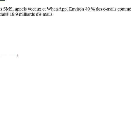
 vos SMS, appels vocaux et WhatsApp. Environ 40 % des e-mails commerc
ité 19,9 milliards d'e-mails.
API_KEY
!
 });