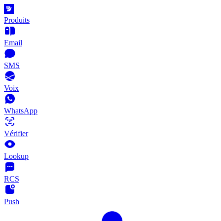
Produits
Email
SMS
Voix
WhatsApp
Vérifier
Lookup
RCS
Push