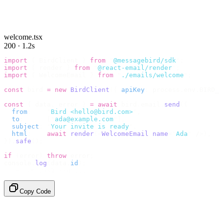
welcome.tsx
200 · 1.2s
import
 {
 BirdClient 
}
 from
 "
@messagebird/sdk
"
;
import
 {
 render 
}
 from
 "
@react-email/render
"
;
import
 {
 WelcomeEmail 
}
 from
 "
./emails/welcome
"
;
const
 bird 
=
 new
 BirdClient
({
 apiKey
:
 process
.
env
.
BIRD_
const
 {
 data
,
 error 
}
 =
 await
 bird
.
email
.
send
({
  from
:
    "
Bird <hello@bird.com>
"
,
  to
:
      [
"
ada@example.com
"
],
  subject
:
 "
Your invite is ready
"
,
  html
:
    await
 render
(<
WelcomeEmail
 name
=
"
Ada
"
 /
>),
}).
safe
();
if
 (
error
)
 throw
 error
;
console
.
log
(
data
.
id
);
// → "em_2bX91Yk8h..."
Copy Code