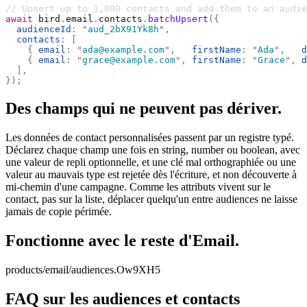
// Upsert up to 1,000 contacts and add them to an audie
await
 bird
.
email
.
contacts
.
batchUpsert
({
  audienceId
:
 "
aud_2bX91Yk8h
"
,
  contacts
:
 [
    {
 email
:
 "
ada@example.com
"
,
   firstName
:
 "
Ada
"
,
   d
    {
 email
:
 "
grace@example.com
"
,
 firstName
:
 "
Grace
"
,
 d
  ],
});
Des champs qui ne peuvent pas dériver.
Les données de contact personnalisées passent par un registre typé.
Déclarez chaque champ une fois en string, number ou boolean, avec
une valeur de repli optionnelle, et une clé mal orthographiée ou une
valeur au mauvais type est rejetée dès l'écriture, et non découverte à
mi-chemin d'une campagne. Comme les attributs vivent sur le
contact, pas sur la liste, déplacer quelqu'un entre audiences ne laisse
jamais de copie périmée.
Fonctionne avec le reste d'Email.
products/email/audiences.Ow9XH5
FAQ sur les audiences et contacts