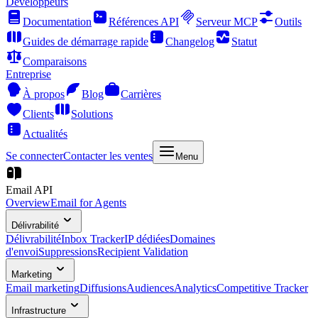
Développeurs
Documentation
Références API
Serveur MCP
Outils
Guides de démarrage rapide
Changelog
Statut
Comparaisons
Entreprise
À propos
Blog
Carrières
Clients
Solutions
Actualités
Se connecter
Contacter les ventes
Menu
Email API
Overview
Email for Agents
Délivrabilité
Délivrabilité
Inbox Tracker
IP dédiées
Domaines
d'envoi
Suppressions
Recipient Validation
Marketing
Email marketing
Diffusions
Audiences
Analytics
Competitive Tracker
Infrastructure