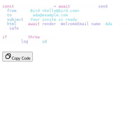
const
 {
 data
,
 error 
}
 =
 await
 bird
.
email
.
send
({
  from
:
    "
Bird <hello@bird.com>
"
,
  to
:
      [
"
ada@example.com
"
],
  subject
:
 "
Your invite is ready
"
,
  html
:
    await
 render
(<
WelcomeEmail
 name
=
"
Ada
"
 /
>),
}).
safe
();
if
 (
error
)
 throw
 error
;
console
.
log
(
data
.
id
);
// → "em_2bX91Yk8h..."
Copy Code