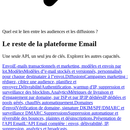
Quel est le lien entre les audiences et les diffusions ?
Le reste de la plateforme Email
Une seule API, un seul jeu de clés. Explorez les autres capacités.
Envoi
E-mails transactionnels et marketing, modèles et envois par
lot.
Modèles
Modèles d''e-mail stockés et versionnés, personnalisés
pour chaque destinataire à l''envoi.
Diffusions
Campagnes marketing :
rédigez, ciblez une audience, planifiez et
envoyez.
Délivrabilité
Authentification, warmup d'IP, suppression et
surveillance des blocklists.
Analytics
Métriques de livraison et
d'engagement par domaine, par ISP et par IP.
IP dédiées
IP dédiées et
pools gérés, chauffés automatiquement.
Domaines
d'envoi
Vérification de domaine, signature DKIM/SPF/DMARC et
surveillance DMARC.
Suppressions
Suppression automatique et
réversible des bounces, plaintes et désinscriptions.
Présentation de
l'API Email
L'API Email complète : envoi, délivrabilité, IP,
suppression, analytics et broadcasts.