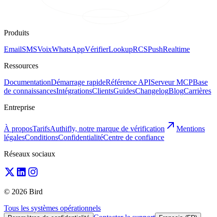
Produits
Email
SMS
Voix
WhatsApp
Vérifier
Lookup
RCS
Push
Realtime
Ressources
Documentation
Démarrage rapide
Référence API
Serveur MCP
Base
de connaissances
Intégrations
Clients
Guides
Changelog
Blog
Carrières
Entreprise
À propos
Tarifs
Authifly, notre marque de vérification
Mentions
légales
Conditions
Confidentialité
Centre de confiance
Réseaux sociaux
© 2026 Bird
Tous les systèmes opérationnels