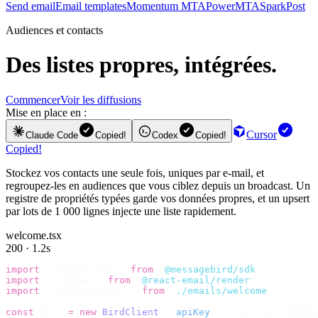
Send email
Email templates
Momentum MTA
PowerMTA
SparkPost
Audiences et contacts
Des listes propres, intégrées.
Commencer
Voir les diffusions
Mise en place en :
Cursor
Claude Code
Copied!
Codex
Copied!
Copied!
Stockez vos contacts une seule fois, uniques par e-mail, et
regroupez-les en audiences que vous ciblez depuis un broadcast. Un
registre de propriétés typées garde vos données propres, et un upsert
par lots de 1 000 lignes injecte une liste rapidement.
welcome.tsx
200 · 1.2s
import
 {
 BirdClient 
}
 from
 "
@messagebird/sdk
"
;
import
 {
 render 
}
 from
 "
@react-email/render
"
;
import
 {
 WelcomeEmail 
}
 from
 "
./emails/welcome
"
;
const
 bird 
=
 new
 BirdClient
({
 apiKey
:
 process
.
env
.
BIRD_