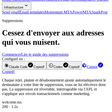
Infrastructure
Send email
Email templates
Momentum MTA
PowerMTA
SparkPost
Suppressions
Cessez d'envoyer aux adresses
qui vous nuisent.
Commencer
Lire le guide des suppressions
Configuré en :
Cursor
Claude Code
Copied!
Codex
Copied!
Copied!
Chaque rejet, plainte et désabonnement ajoute automatiquement le
destinataire à votre liste de suppression, vous ne lui réécrivez donc
pas. La suppression est réversible, interrogeable via l'API, et
s'applique aux envois transactionnels comme marketing.
welcome.tsx
200 · 1.2s