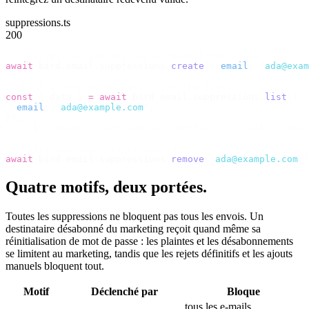
suppressions.ts
200
// Suppress an address you already know is bad.
await
 bird
.
email
.
suppressions
.
create
({
 email
:
 "
ada@exam
// Look up why an address is on the list.
const
 {
 data 
}
 =
 await
 bird
.
email
.
suppressions
.
list
({
  email
:
 "
ada@example.com
"
,
});
// → [{ reason: "hard_bounce", applies_to: "all", creat
// Reinstate one that recovered.
await
 bird
.
email
.
suppressions
.
remove
(
"
ada@example.com
"
)
Quatre motifs, deux portées.
Toutes les suppressions ne bloquent pas tous les envois. Un
destinataire désabonné du marketing reçoit quand même sa
réinitialisation de mot de passe : les plaintes et les désabonnements
se limitent au marketing, tandis que les rejets définitifs et les ajouts
manuels bloquent tout.
Motif
Déclenché par
Bloque
tous les e-mails