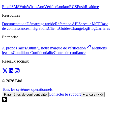
Email
SMS
Voix
WhatsApp
Vérifier
Lookup
RCS
Push
Realtime
Ressources
Documentation
Démarrage rapide
Référence API
Serveur MCP
Base
de connaissances
Intégrations
Clients
Guides
Changelog
Blog
Carrières
Entreprise
À propos
Tarifs
Authifly, notre marque de vérification
Mentions
légales
Conditions
Confidentialité
Centre de confiance
Réseaux sociaux
© 2026 Bird
Tous les systèmes opérationnels
Contacter le support
Paramètres de confidentialité
Français (FR)