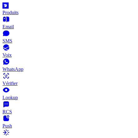
Produits
Email
SMS
Voix
WhatsApp
Vérifier
Lookup
RCS
Push