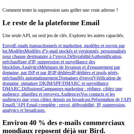
Comment tester la suppression sans griller une vraie adresse ?
Le reste de la plateforme Email
Une seule API, un seul jeu de clés. Explorez les autres capacités.
Envoi
E-mails transactionnels et marketing, modèles et envois par
lot.
Modèles
Modèles d''e-mail stockés et versionnés, personnalisés
pour chaque destinataire à l''envoi.
Délivrabilité
Authentification,
préchauffage d'IP, suppression et surveillance des
blocklists.
Analytics
Métriques de livraison et d'engagement par
domaine, par ISP et par IP.
IP dédiées
IP dédiées et pools gérés,
préchauffés automatiquement.
Domaines d'envoi
Vérification de
domaine, signature DKIM/SPF/DMARC et surveillance
DMARC.
Diffusions
Campagnes marketing : rédigez, ciblez une
audience, planifiez et envoyez.
Audiences
Vos contacts et les
audiences que vous ciblez depuis un broadcast.
Présentation de l'API
Email
L'API Email complète : envoi, délivrabilité, IP, suppression,
analytics et broadcasts.
Environ 40 % des e-mails commerciaux
mondiaux reposent déjà sur Bird.