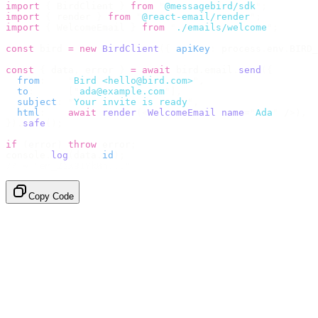
import
 {
 BirdClient 
}
 from
 "
@messagebird/sdk
"
;
import
 {
 render 
}
 from
 "
@react-email/render
"
;
import
 {
 WelcomeEmail 
}
 from
 "
./emails/welcome
"
;
const
 bird 
=
 new
 BirdClient
({
 apiKey
:
 process
.
env
.
BIRD_
const
 {
 data
,
 error 
}
 =
 await
 bird
.
email
.
send
({
  from
:
    "
Bird <hello@bird.com>
"
,
  to
:
      [
"
ada@example.com
"
],
  subject
:
 "
Your invite is ready
"
,
  html
:
    await
 render
(<
WelcomeEmail
 name
=
"
Ada
"
 /
>),
}).
safe
();
if
 (
error
)
 throw
 error
;
console
.
log
(
data
.
id
);
// → "em_2bX91Yk8h..."
Copy Code