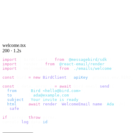
welcome.tsx
200 · 1.2s
import
 {
 BirdClient 
}
 from
 "
@messagebird/sdk
"
;
import
 {
 render 
}
 from
 "
@react-email/render
"
;
import
 {
 WelcomeEmail 
}
 from
 "
./emails/welcome
"
;
const
 bird 
=
 new
 BirdClient
({
 apiKey
:
 process
.
env
.
BIRD_
const
 {
 data
,
 error 
}
 =
 await
 bird
.
email
.
send
({
  from
:
    "
Bird <hello@bird.com>
"
,
  to
:
      [
"
ada@example.com
"
],
  subject
:
 "
Your invite is ready
"
,
  html
:
    await
 render
(<
WelcomeEmail
 name
=
"
Ada
"
 /
>),
}).
safe
();
if
 (
error
)
 throw
 error
;
console
.
log
(
data
.
id
);
// → "em_2bX91Yk8h..."