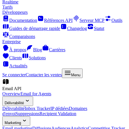
Realtime
Tarifs
Développeurs
Documentation
Références API
Serveur MCP
Outils
Guides de démarrage rapide
Changelog
Statut
Comparaisons
Entreprise
À propos
Blog
Carrières
Clients
Solutions
Actualités
Se connecter
Contacter les ventes
Menu
Email API
Overview
Email for Agents
Délivrabilité
Délivrabilité
Inbox Tracker
IP dédiées
Domaines
d'envoi
Suppressions
Recipient Validation
Marketing
Email marketing
Diffusions
Audiences
Analytics
Competitive Tracker