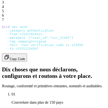
3
4
5
6
7
bird
 sms
 send
 \
  --category
 authentication
 \
  --from
 +15557654321
 \
  --metadata
 '
{"user_id":"usr_12345"}
'
 \
  --tag
 campaign=signup
 \
  --text
 '
Your verification code is 123456.
'
 \
  --to
 +15551234567
Copy Code
Dix choses que nous déclarons,
configurons et routons à votre place.
Routage, conformité et primitives entrantes, nommés et auditables.
01
Couverture dans plus de 150 pays