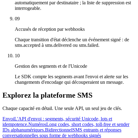
automatiquement par destinataire ; la liste de suppression est
interrogeable.
09
Accusés de réception par webhooks
Chaque transition d'état déclenche un événement signé : de
sms.accepted à sms.delivered ou sms.failed.
10
Gestion des segments et de l'Unicode
Le SDK compte les segments avant l'envoi et alerte sur les
changements d'encodage qui découperaient un message.
Explorez la plateforme SMS
Chaque capacité en détail. Une seule API, un seul jeu de clés.
Envoi
L'API d'envoi : segments, sécurité Unicode, lots et
idempotence.
Numéros
Long codes, short codes, toll-free et sender
IDs alphanumériques.
Bidirectionnel
SMS entrants et réponses
conversationnelles sous forme de webhooks signés