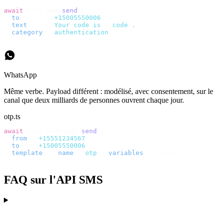
await
 bird
.
sms
.
send
({
  to
:
       "
+15005550006
"
,
  text
:
     `
Your code is 
${
code
}
.
`
,
  category
:
 "
authentication
"
,
});
WhatsApp
Même verbe. Payload différent : modélisé, avec consentement, sur le
canal que deux milliards de personnes ouvrent chaque jour.
otp.ts
await
 bird
.
whatsapp
.
send
({
  from
:
 "
+15551234567
"
,
  to
:
   "
+15005550006
"
,
  template
:
 {
 name
:
 "
otp
"
,
 variables
:
 {
 code 
}
 },
});
FAQ sur l'API SMS