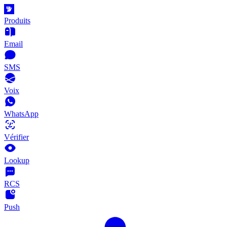
Produits
Email
SMS
Voix
WhatsApp
Vérifier
Lookup
RCS
Push