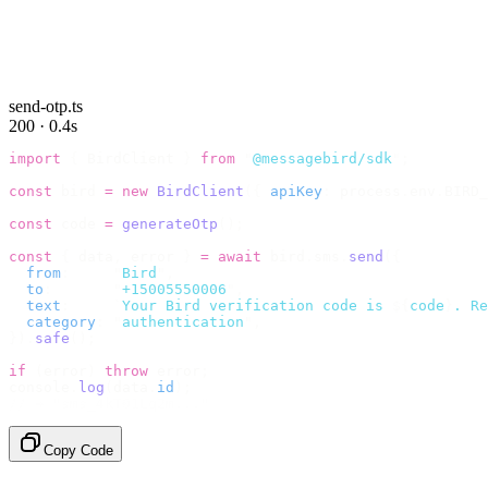
send-otp.ts
200 · 0.4s
import
 {
 BirdClient 
}
 from
 "
@messagebird/sdk
"
;
const
 bird 
=
 new
 BirdClient
({
 apiKey
:
 process
.
env
.
BIRD_
const
 code 
=
 generateOtp
();
const
 {
 data
,
 error 
}
 =
 await
 bird
.
sms
.
send
({
  from
:
     "
Bird
"
,
  to
:
       "
+15005550006
"
,
  text
:
     `
Your Bird verification code is 
${
code
}
. Re
  category
:
 "
authentication
"
,
}).
safe
();
if
 (
error
)
 throw
 error
;
console
.
log
(
data
.
id
);
// → "sms_4kT01Lq2m..."
Copy Code