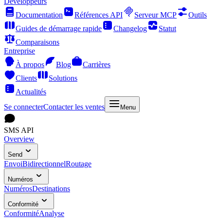
Développeurs
Documentation
Références API
Serveur MCP
Outils
Guides de démarrage rapide
Changelog
Statut
Comparaisons
Entreprise
À propos
Blog
Carrières
Clients
Solutions
Actualités
Se connecter
Contacter les ventes
Menu
SMS API
Overview
Send
Envoi
Bidirectionnel
Routage
Numéros
Numéros
Destinations
Conformité
Conformité
Analyse