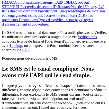
HMAC.
Conformité
Enregistrement A2P 10DLC, opt-out
STOP/HELP et règles de sender ID.
Routage
Plus de 150 pays, 240
liens direct-to-carrier et basculement.
Analyse
Métriques de livraison
et d'engagement issues des accusés de réception (DLR) des
opérateurs.
Destinations
Types d'expéditeurs par pays, règles
d'enregistrement et couverture.
Le SMS n'est qu'un canal dans une boîte à outils plus vaste. Vérifiez
les utilisateurs avec des codes à usage unique via
Verifications
,
contrôlez le type de ligne et l'opérateur d'un numéro avant d'envoyer
avec
Lookup
, ou atteignez le même combiné avec des cartes
enrichies via
RCS
.
Pourquoi nous développons le SMS
Le SMS est le canal compliqué. Nous
avons créé l'API qui le rend simple.
Chaque pays a des règles différentes, chaque opérateur a des routes
différentes, chaque région a des conventions d'identifiant expéditeur
différentes. Nous exploitons le SMS depuis dix ans : tout ce savoir-
faire est accessible via un seul endpoint, un seul modèle
d'authentification, un seul contrat de webhook. Quels que soient les
changements en amont, l'appel que vous avez écrit vers