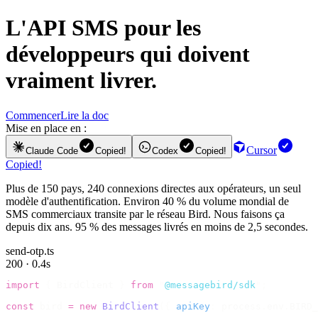
L'
API SMS
pour les
développeurs qui doivent
vraiment livrer.
Commencer
Lire la doc
Mise en place en :
Cursor
Claude Code
Copied!
Codex
Copied!
Copied!
Plus de 150 pays, 240 connexions directes aux opérateurs, un seul
modèle d'authentification. Environ 40 % du volume mondial de
SMS commerciaux transite par le réseau Bird. Nous faisons ça
depuis dix ans. 95 % des messages livrés en moins de 2,5 secondes.
send-otp.ts
200 · 0.4s
import
 {
 BirdClient 
}
 from
 "
@messagebird/sdk
"
;
const
 bird 
=
 new
 BirdClient
({
 apiKey
:
 process
.
env
.
BIRD_