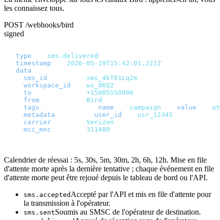
les connaissez tous.
POST /webhooks/bird
signed
{
  "
type
"
:
 "
sms.delivered
"
,
  "
timestamp
"
:
 "
2026-05-19T15:42:01.221Z
"
,
  "
data
"
:
 {
    "
sms_id
"
:
       "
sms_4kT01Lq2m
"
,
    "
workspace_id
"
:
 "
ws_8KQ2
"
,
    "
to
"
:
           "
+15005550006
"
,
    "
from
"
:
         "
Bird
"
,
    "
tags
"
:
         [{
 "
name
"
:
 "
campaign
"
,
 "
value
"
:
 "
ot
    "
metadata
"
:
     {
 "
user_id
"
:
 "
usr_12345
"
 },
    "
carrier
"
:
      "
Verizon
"
,
    "
mcc_mnc
"
:
      "
311480
"
  }
}
Calendrier de réessai : 5s, 30s, 5m, 30m, 2h, 6h, 12h. Mise en file
d'attente morte après la dernière tentative ; chaque événement en file
d'attente morte peut être rejoué depuis le tableau de bord ou l'API.
Accepté par l'API et mis en file d'attente pour
sms.accepted
la transmission à l'opérateur.
Soumis au SMSC de l'opérateur de destination.
sms.sent