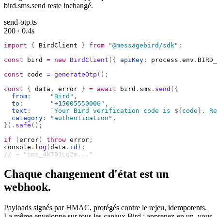
bird.sms.send reste inchangé.
send-otp.ts
200 · 0.4s
import
 {
 BirdClient 
}
 from
 "
@messagebird/sdk
"
;
const
 bird 
=
 new
 BirdClient
({
 apiKey
:
 process
.
env
.
BIRD_
const
 code 
=
 generateOtp
();
const
 {
 data
,
 error 
}
 =
 await
 bird
.
sms
.
send
({
  from
:
     "
Bird
"
,
  to
:
       "
+15005550006
"
,
  text
:
     `
Your Bird verification code is 
${
code
}
. Re
  category
:
 "
authentication
"
,
}).
safe
();
if
 (
error
)
 throw
 error
;
console
.
log
(
data
.
id
);
// → "sms_4kT01Lq2m..."
Chaque changement d'état est un
webhook.
Payloads signés par HMAC, protégés contre le rejeu, idempotents.
La même enveloppe sur tous les canaux Bird : apprenez-en un, vous