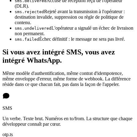
Accusé de réception reçu de l'opérateur
sms.delivered
(DLR).
Rejeté avant la transmission à l'opérateur :
sms.rejected
destination invalide, suppression ou règle de politique de
contenu.
L'opérateur a signalé un échec de livraison
sms.undelivered
non permanent.
Échec définitif : le message ne sera pas livré.
sms.failed
Si vous avez intégré SMS, vous avez
intégré WhatsApp.
Même modèle d'authentification, même contrat d'idempotence,
même enveloppe d'erreur, même forme de webhook. La différence
réside dans ce que chacun fait, pas dans la façon de l'appeler.
SMS
Un verbe. Texte brut. Numéros en to/from. La structure que chaque
développeur connaît par cœur.
otp.ts