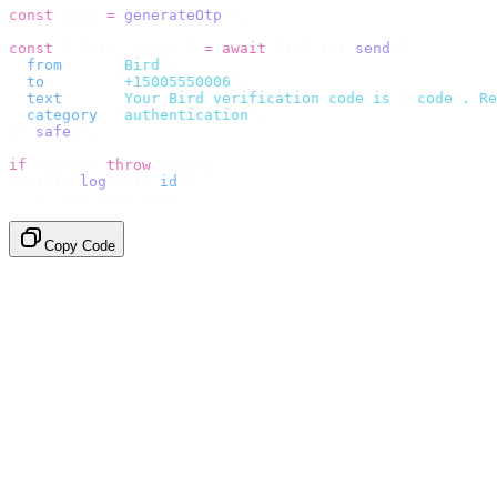
const
 code 
=
 generateOtp
();
const
 {
 data
,
 error 
}
 =
 await
 bird
.
sms
.
send
({
  from
:
     "
Bird
"
,
  to
:
       "
+15005550006
"
,
  text
:
     `
Your Bird verification code is 
${
code
}
. Re
  category
:
 "
authentication
"
,
}).
safe
();
if
 (
error
)
 throw
 error
;
console
.
log
(
data
.
id
);
// → "sms_4kT01Lq2m..."
Copy Code