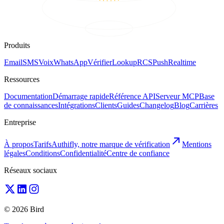
Produits
Email
SMS
Voix
WhatsApp
Vérifier
Lookup
RCS
Push
Realtime
Ressources
Documentation
Démarrage rapide
Référence API
Serveur MCP
Base
de connaissances
Intégrations
Clients
Guides
Changelog
Blog
Carrières
Entreprise
À propos
Tarifs
Authifly, notre marque de vérification
Mentions
légales
Conditions
Confidentialité
Centre de confiance
Réseaux sociaux
© 2026 Bird