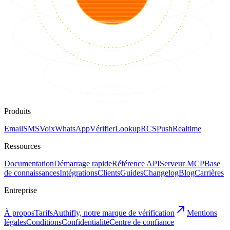
Produits
Email
SMS
Voix
WhatsApp
Vérifier
Lookup
RCS
Push
Realtime
Ressources
Documentation
Démarrage rapide
Référence API
Serveur MCP
Base
de connaissances
Intégrations
Clients
Guides
Changelog
Blog
Carrières
Entreprise
À propos
Tarifs
Authifly, notre marque de vérification
Mentions
légales
Conditions
Confidentialité
Centre de confiance