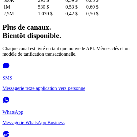
500K
295 $
0,59 $
0,65 $
1M
530 $
0,53 $
0,60 $
2,5M
1 039 $
0,42 $
0,50 $
Plus de canaux.
Bientôt disponible.
Chaque canal est livré en tant que nouvelle API. Mêmes clés et un
modèle de tarification transactionnelle.
SMS
Messagerie texte application-vers-personne
WhatsApp
Messagerie WhatsApp Business