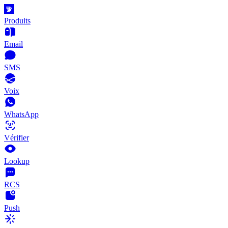
Produits
Email
SMS
Voix
WhatsApp
Vérifier
Lookup
RCS
Push