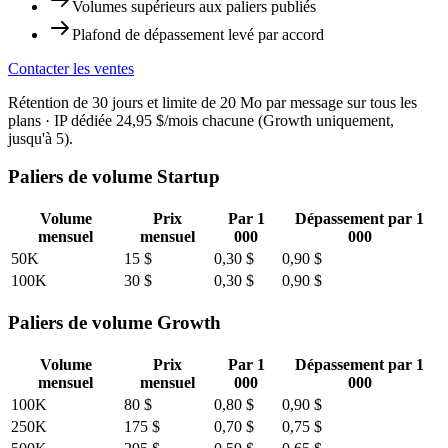
Volumes supérieurs aux paliers publiés
Plafond de dépassement levé par accord
Contacter les ventes
Rétention de 30 jours et limite de 20 Mo par message sur tous les
plans · IP dédiée 24,95 $/mois chacune (Growth uniquement,
jusqu'à 5).
Paliers de volume Startup
Volume
Prix
Par 1
Dépassement par 1
mensuel
mensuel
000
000
50K
15 $
0,30 $
0,90 $
100K
30 $
0,30 $
0,90 $
Paliers de volume Growth
Volume
Prix
Par 1
Dépassement par 1
mensuel
mensuel
000
000
100K
80 $
0,80 $
0,90 $
250K
175 $
0,70 $
0,75 $