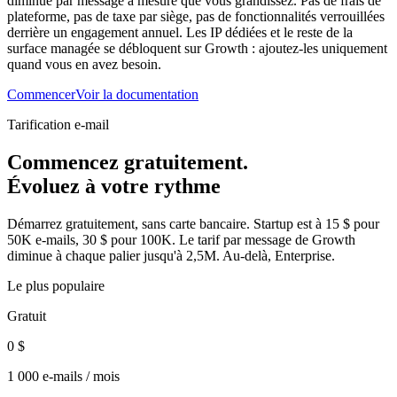
diminue par message à mesure que vous grandissez. Pas de frais de
plateforme, pas de taxe par siège, pas de fonctionnalités verrouillées
derrière un engagement annuel. Les IP dédiées et le reste de la
surface managée se débloquent sur Growth : ajoutez-les uniquement
quand vous en avez besoin.
Commencer
Voir la documentation
Tarification e-mail
Commencez gratuitement.
Évoluez à votre rythme
Démarrez gratuitement, sans carte bancaire. Startup est à 15 $ pour
50K e-mails, 30 $ pour 100K. Le tarif par message de Growth
diminue à chaque palier jusqu'à 2,5M. Au-delà, Enterprise.
Le plus populaire
Gratuit
0 $
1 000 e-mails / mois