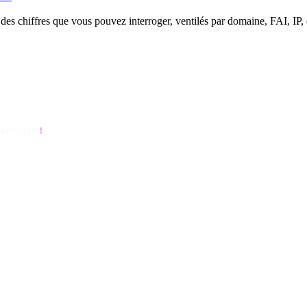
nt des chiffres que vous pouvez interroger, ventilés par domaine, FAI, IP,
API_KEY
!
 });