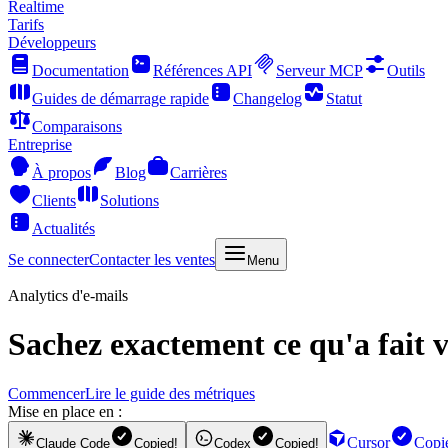
Realtime
Tarifs
Développeurs
Documentation
Références API
Serveur MCP
Outils
Guides de démarrage rapide
Changelog
Statut
Comparaisons
Entreprise
À propos
Blog
Carrières
Clients
Solutions
Actualités
Se connecter
Contacter les ventes
Menu
Analytics d'e-mails
Sachez exactement ce qu'a fait v
Commencer
Lire le guide des métriques
Mise en place en :
Cursor
Copi
Claude Code
Copied!
Codex
Copied!