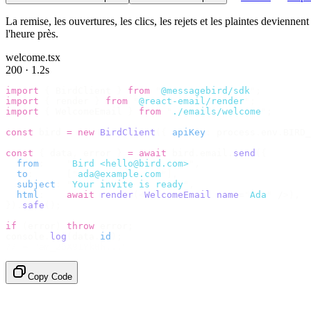
La remise, les ouvertures, les clics, les rejets et les plaintes devienne
l'heure près.
welcome.tsx
200 · 1.2s
import
 {
 BirdClient 
}
 from
 "
@messagebird/sdk
"
;
import
 {
 render 
}
 from
 "
@react-email/render
"
;
import
 {
 WelcomeEmail 
}
 from
 "
./emails/welcome
"
;
const
 bird 
=
 new
 BirdClient
({
 apiKey
:
 process
.
env
.
BIRD_
const
 {
 data
,
 error 
}
 =
 await
 bird
.
email
.
send
({
  from
:
    "
Bird <hello@bird.com>
"
,
  to
:
      [
"
ada@example.com
"
],
  subject
:
 "
Your invite is ready
"
,
  html
:
    await
 render
(<
WelcomeEmail
 name
=
"
Ada
"
 /
>),
}).
safe
();
if
 (
error
)
 throw
 error
;
console
.
log
(
data
.
id
);
// → "em_2bX91Yk8h..."
Copy Code