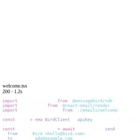
welcome.tsx
200 · 1.2s
import
 {
 BirdClient 
}
 from
 "
@messagebird/sdk
"
;
import
 {
 render 
}
 from
 "
@react-email/render
"
;
import
 {
 WelcomeEmail 
}
 from
 "
./emails/welcome
"
;
const
 bird 
=
 new
 BirdClient
({
 apiKey
:
 process
.
env
.
BIRD_
const
 {
 data
,
 error 
}
 =
 await
 bird
.
email
.
send
({
  from
:
    "
Bird <hello@bird.com>
"
,
  to
:
      [
"
ada@example.com
"
],