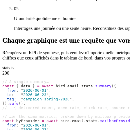
05
Granularité quotidienne et horaire.
Interrogez une journée ou une seule heure. Reconstituez des rapp
Chaque graphique est une requête que vou
Récupérez un KPI de synthèse, puis ventilez n'importe quelle métrique
chiffres que ceux affichés dans le tableau de bord, dans vos propres ou
stats.ts
200
// A single summary…
const
 {
 data 
}
 =
 await
 bird
.
email
.
stats
.
summary
({
  from
:
 "
2026-06-01
"
,
  to
:
   "
2026-06-23
"
,
  tag
:
  "
campaign:spring-2026
"
,
}).
safe
();
// → { delivered_count, open_rate, click_rate, bounce_r
// …or the same metrics, broken down by mailbox provide
const
 byProvider 
=
 await
 bird
.
email
.
stats
.
mailboxProvid
  from
:
 "
2026-06-01
"
,
  to
:
   "
2026-06-23
"
,