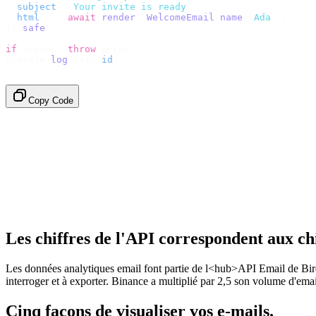
  subject
:
 "
Your invite is ready
"
,
  html
:
    await
 render
(<
WelcomeEmail
 name
=
"
Ada
"
 /
>),
}).
safe
();
if
 (
error
)
 throw
 error
;
console
.
log
(
data
.
id
);
// → "em_2bX91Yk8h..."
Copy Code
Les chiffres de l'API correspondent aux chi
Les données analytiques email font partie de l<hub>API Email de Bir
interroger et à exporter. Binance a multiplié par 2,5 son volume d'ema
Cinq façons de visualiser vos e-mails.