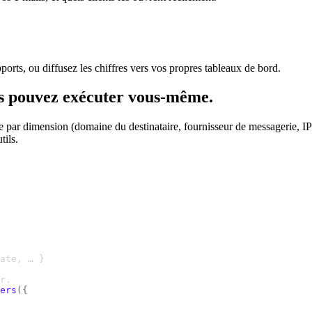
orts, ou diffusez les chiffres vers vos propres tableaux de bord.
s pouvez exécuter vous-même.
 par dimension (domaine du destinataire, fournisseur de messagerie, IP 
tils.
ate, … }
r.
ers
({