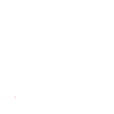
API_KEY
!
 });