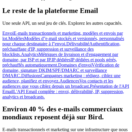
Le reste de la plateforme Email
Une seule API, un seul jeu de clés. Explorez les autres capacités.
Envoi
E-mails transactionnels et marketing, modèles et envois par
lot.
Modèles
Modèles d''e-mail stockés et versionnés, personnalisés
pour chaque destinataire à l''envoi.
Délivrabilité
Authentification,
préchauffage d'IP, suppression et surveillance des
blocklists.
Analytics
Métriques de livraison et d'engagement par
domaine, par ISP et par IP.
IP dédiées
IP dédiées et pools gérés,
préchauffés automatiquement.
Domaines d'envoi
Vérification de
domaine, signature DKIM/SPF/DMARC et surveillance
DMARC.
Diffusions
Campagnes marketing : rédigez, ciblez une
audience, planifiez et envoyez.
Audiences
Vos contacts et les
audiences que vous ciblez depuis un broadcast.
Présentation de l'API
Email
L'API Email complète : envoi, délivrabilité, IP, suppression,
analytics et broadcasts.
Environ 40 % des e-mails commerciaux
mondiaux reposent déjà sur Bird.
E-mails transactionnels et marketing sur une infrastructure que nous