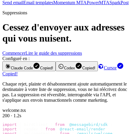
Send email
Email templates
Momentum MTA
PowerMTA
SparkPost
Suppressions
Cessez d'envoyer aux adresses
qui vous nuisent.
Commencer
Lire le guide des suppressions
Configuré en :
Cursor
Claude Code
Copied!
Codex
Copied!
Copied!
Chaque rejet, plainte et désabonnement ajoute automatiquement le
destinataire à votre liste de suppression, vous ne lui réécrivez donc
pas. La suppression est réversible, interrogeable via l'API, et
s'applique aux envois transactionnels comme marketing.
welcome.tsx
200 · 1.2s
import
 {
 BirdClient 
}
 from
 "
@messagebird/sdk
"
;
import
 {
 render 
}
 from
 "
@react-email/render
"
;
import
 {
 WelcomeEmail 
}
 from
 "
./emails/welcome
"
;