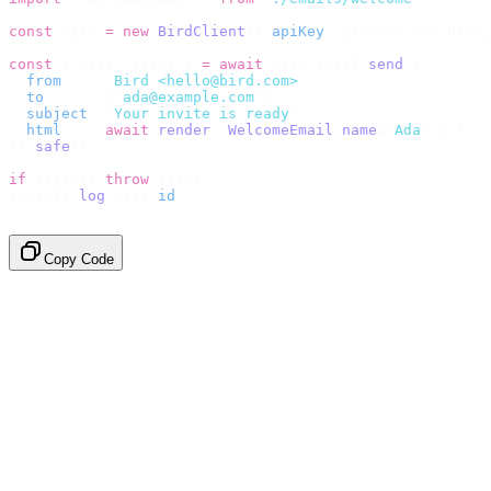
const
 bird 
=
 new
 BirdClient
({
 apiKey
:
 process
.
env
.
BIRD_
const
 {
 data
,
 error 
}
 =
 await
 bird
.
email
.
send
({
  from
:
    "
Bird <hello@bird.com>
"
,
  to
:
      [
"
ada@example.com
"
],
  subject
:
 "
Your invite is ready
"
,
  html
:
    await
 render
(<
WelcomeEmail
 name
=
"
Ada
"
 /
>),
}).
safe
();
if
 (
error
)
 throw
 error
;
console
.
log
(
data
.
id
);
// → "em_2bX91Yk8h..."
Copy Code