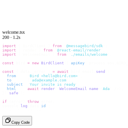
welcome.tsx
200 · 1.2s
import
 {
 BirdClient 
}
 from
 "
@messagebird/sdk
"
;
import
 {
 render 
}
 from
 "
@react-email/render
"
;
import
 {
 WelcomeEmail 
}
 from
 "
./emails/welcome
"
;
const
 bird 
=
 new
 BirdClient
({
 apiKey
:
 process
.
env
.
BIRD_
const
 {
 data
,
 error 
}
 =
 await
 bird
.
email
.
send
({
  from
:
    "
Bird <hello@bird.com>
"
,
  to
:
      [
"
ada@example.com
"
],
  subject
:
 "
Your invite is ready
"
,
  html
:
    await
 render
(<
WelcomeEmail
 name
=
"
Ada
"
 /
>),
}).
safe
();
if
 (
error
)
 throw
 error
;
console
.
log
(
data
.
id
);
// → "em_2bX91Yk8h..."
Copy Code