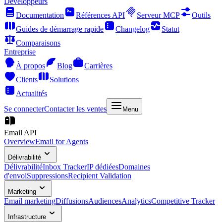
Développeurs
Documentation
Références API
Serveur MCP
Outils
Guides de démarrage rapide
Changelog
Statut
Comparaisons
Entreprise
À propos
Blog
Carrières
Clients
Solutions
Actualités
Se connecter
Contacter les ventes
Menu
Email API
Overview
Email for Agents
Délivrabilité
Délivrabilité
Inbox Tracker
IP dédiées
Domaines
d'envoi
Suppressions
Recipient Validation
Marketing
Email marketing
Diffusions
Audiences
Analytics
Competitive Tracker
Infrastructure