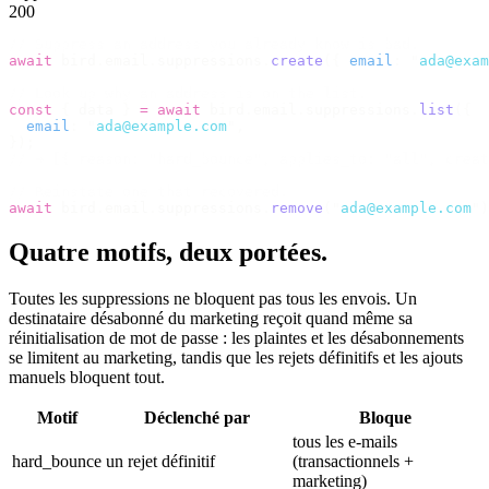
200
// Suppress an address you already know is bad.
await
 bird
.
email
.
suppressions
.
create
({
 email
:
 "
ada@exam
// Look up why an address is on the list.
const
 {
 data 
}
 =
 await
 bird
.
email
.
suppressions
.
list
({
  email
:
 "
ada@example.com
"
,
});
// → [{ reason: "hard_bounce", applies_to: "all", creat
// Reinstate one that recovered.
await
 bird
.
email
.
suppressions
.
remove
(
"
ada@example.com
"
)
Quatre motifs, deux portées.
Toutes les suppressions ne bloquent pas tous les envois. Un
destinataire désabonné du marketing reçoit quand même sa
réinitialisation de mot de passe : les plaintes et les désabonnements
se limitent au marketing, tandis que les rejets définitifs et les ajouts
manuels bloquent tout.
Motif
Déclenché par
Bloque
tous les e-mails
hard_bounce
un rejet définitif
(transactionnels +
marketing)