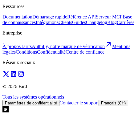
Ressources
Documentation
Démarrage rapide
Référence API
Serveur MCP
Base
de connaissances
Intégrations
Clients
Guides
Changelog
Blog
Carrières
Entreprise
À propos
Tarifs
Authifly, notre marque de vérification
Mentions
légales
Conditions
Confidentialité
Centre de confiance
Réseaux sociaux
© 2026 Bird
Tous les systèmes opérationnels
Contacter le support
Paramètres de confidentialité
Français (CH)