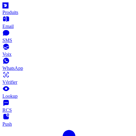
Produits
Email
SMS
Voix
WhatsApp
Vérifier
Lookup
RCS
Push