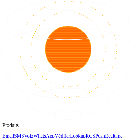
Produits
Email
SMS
Voix
WhatsApp
Vérifier
Lookup
RCS
Push
Realtime