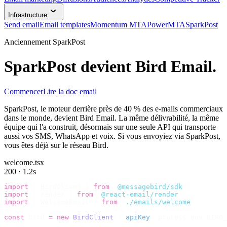
Infrastructure
Send email
Email templates
Momentum MTA
PowerMTA
SparkPost
Anciennement SparkPost
SparkPost devient
Bird Email
.
Commencer
Lire la doc email
SparkPost, le moteur derrière près de 40 % des e-mails commerciaux
dans le monde, devient Bird Email. La même délivrabilité, la même
équipe qui l'a construit, désormais sur une seule API qui transporte
aussi vos SMS, WhatsApp et voix. Si vous envoyiez via SparkPost,
vous êtes déjà sur le réseau Bird.
welcome.tsx
200 · 1.2s
import
 {
 BirdClient 
}
 from
 "
@messagebird/sdk
"
;
import
 {
 render 
}
 from
 "
@react-email/render
"
;
import
 {
 WelcomeEmail 
}
 from
 "
./emails/welcome
"
;
const
 bird 
=
 new
 BirdClient
({
 apiKey
:
 process
.
env
.
BIRD_