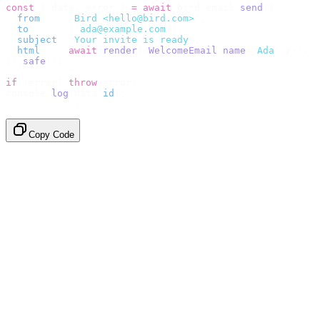
const
 {
 data
,
 error 
}
 =
 await
 bird
.
email
.
send
({
  from
:
    "
Bird <hello@bird.com>
"
,
  to
:
      [
"
ada@example.com
"
],
  subject
:
 "
Your invite is ready
"
,
  html
:
    await
 render
(<
WelcomeEmail
 name
=
"
Ada
"
 /
>),
}).
safe
();
if
 (
error
)
 throw
 error
;
console
.
log
(
data
.
id
);
// → "em_2bX91Yk8h..."
Copy Code