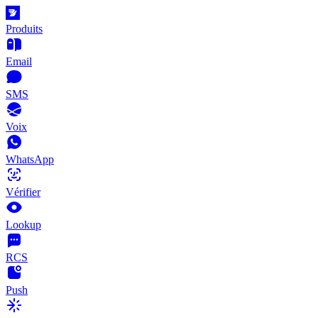
Produits
Email
SMS
Voix
WhatsApp
Vérifier
Lookup
RCS
Push