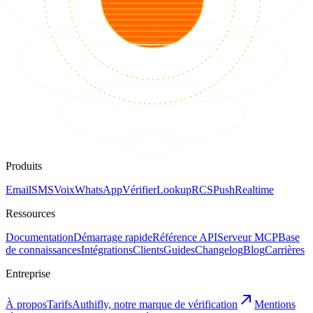
Produits
Email
SMS
Voix
WhatsApp
Vérifier
Lookup
RCS
Push
Realtime
Ressources
Documentation
Démarrage rapide
Référence API
Serveur MCP
Base
de connaissances
Intégrations
Clients
Guides
Changelog
Blog
Carrières
Entreprise
À propos
Tarifs
Authifly, notre marque de vérification
Mentions