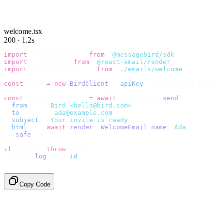
welcome.tsx
200 · 1.2s
import
 {
 BirdClient 
}
 from
 "
@messagebird/sdk
"
;
import
 {
 render 
}
 from
 "
@react-email/render
"
;
import
 {
 WelcomeEmail 
}
 from
 "
./emails/welcome
"
;
const
 bird 
=
 new
 BirdClient
({
 apiKey
:
 process
.
env
.
BIRD_
const
 {
 data
,
 error 
}
 =
 await
 bird
.
email
.
send
({
  from
:
    "
Bird <hello@bird.com>
"
,
  to
:
      [
"
ada@example.com
"
],
  subject
:
 "
Your invite is ready
"
,
  html
:
    await
 render
(<
WelcomeEmail
 name
=
"
Ada
"
 /
>),
}).
safe
();
if
 (
error
)
 throw
 error
;
console
.
log
(
data
.
id
);
// → "em_2bX91Yk8h..."
Copy Code