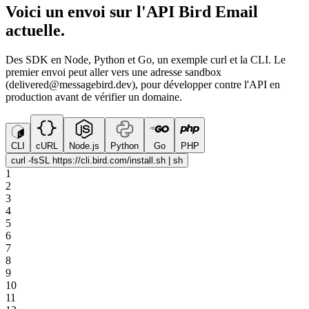
Voici un envoi sur l'API Bird Email
actuelle.
Des SDK en Node, Python et Go, un exemple curl et la CLI. Le
premier envoi peut aller vers une adresse sandbox
(delivered@messagebird.dev), pour développer contre l'API en
production avant de vérifier un domaine.
CLI
cURL
Node.js
Python
Go
PHP
curl -fsSL https://cli.bird.com/install.sh | sh
1
2
3
4
5
6
7
8
9
10
11