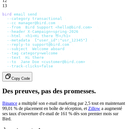
12
13
bird
 email
 send
 \
  --category
 transactional
 \
  --cc
 manager@bird.com
 \
  --from
 '
Bird Support <hello@bird.com>
'
 \
  --header
 X-Campaign=spring-2026
 \
  --html
 '
<h1>Hi there 👋</h1>
'
 \
  --metadata
 '
{"user_id":"usr_12345"}
'
 \
  --reply-to
 support@bird.com
 \
  --subject
 '
Welcome aboard
'
 \
  --tag
 category=welcome
 \
  --text
 '
Hi there
'
 \
  --to
 '
Jane Doe <customer@bird.com>
'
 \
  --track-clicks=false
Copy Code
Des preuves, pas des promesses.
Binance
a multiplié son e-mail marketing par 2,5 tout en maintenant
99,01 % de placement en boîte de réception, et
Zillow
a augmenté
ses taux d'ouverture d'e-mail de 161 % dès son premier mois sur
Bird.