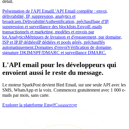
détail.
Présentation de l'API Email
L'API Email complète : envoi,
délivrabilité, IP, suppression, analytics et
broadcasts.
Délivrabilité
Authentification, préchauffage d'IP,
suppression et surveillance des blocklists.
Envoi
E-mails
transactionnels et marketing, modèles et envois par
lot.
Analytics
Métriques de livraison et d'engagement, par domaine,
ISP et IP.
IP dédiées
IP dédiées et pools gérés, préchauffés
automatiquement.
Domaines d'envoi
Vérification de domaine,
signature DKIM/SPF/DMARC et surveillance DMARC.
L'API email pour les développeurs qui
envoient aussi le reste du message.
Le moteur SparkPost devient Bird Email, sur une seule API avec les
SMS, WhatsApp et la voix. Commencez gratuitement avec 1 000 e-
mails par mois, sans carte.
Explorer la plateforme Email
Commencer