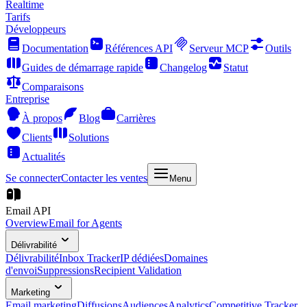
Realtime
Tarifs
Développeurs
Documentation
Références API
Serveur MCP
Outils
Guides de démarrage rapide
Changelog
Statut
Comparaisons
Entreprise
À propos
Blog
Carrières
Clients
Solutions
Actualités
Se connecter
Contacter les ventes
Menu
Email API
Overview
Email for Agents
Délivrabilité
Délivrabilité
Inbox Tracker
IP dédiées
Domaines
d'envoi
Suppressions
Recipient Validation
Marketing
Email marketing
Diffusions
Audiences
Analytics
Competitive Tracker