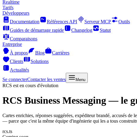
Realtime
Tarifs
Développeurs
Documentation
Références API
Serveur MCP
Outils
Guides de démarrage rapide
Changelog
Statut
Comparaisons
Entreprise
À propos
Blog
Carrières
Clients
Solutions
Actualités
Se connecter
Contacter les ventes
Menu
RCS est en cours d'évolution
RCS Business Messaging
— le gr
Cartes enrichies, réponses suggérées, expéditeur brandé, accusés de
— parce que c'est la même équipe d'ingénierie qui les a tous construits
rcs.ts
Coming soon