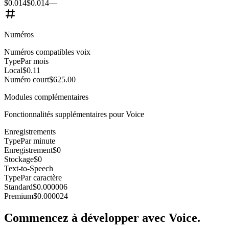
$0.014
$0.014
—
Numéros
Numéros compatibles voix
Type
Par mois
Local
$0.11
Numéro court
$625.00
Modules complémentaires
Fonctionnalités supplémentaires pour Voice
Enregistrements
Type
Par minute
Enregistrement
$0
Stockage
$0
Text-to-Speech
Type
Par caractère
Standard
$0.000006
Premium
$0.000024
Commencez à développer avec Voice.