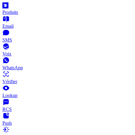
Produits
Email
SMS
Voix
WhatsApp
Vérifier
Lookup
RCS
Push