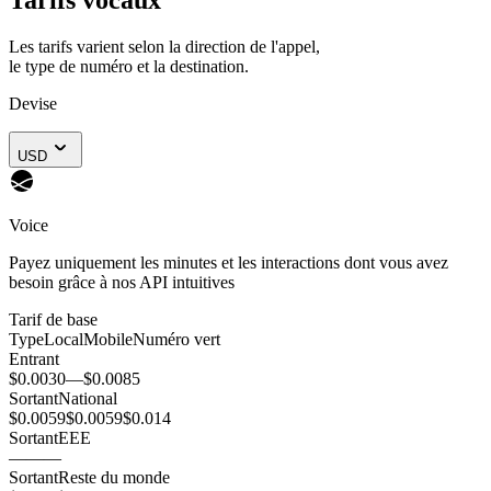
Les tarifs varient selon la direction de l'appel,
le type de numéro et la destination.
Devise
USD
Voice
Payez uniquement les minutes et les interactions dont vous avez
besoin grâce à nos API intuitives
Tarif de base
Type
Local
Mobile
Numéro vert
Entrant
$0.0030
—
$0.0085
Sortant
National
$0.0059
$0.0059
$0.014
Sortant
EEE
—
—
—
Sortant
Reste du monde