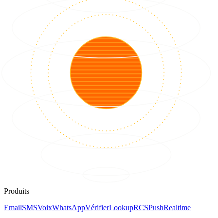
Produits
Email
SMS
Voix
WhatsApp
Vérifier
Lookup
RCS
Push
Realtime