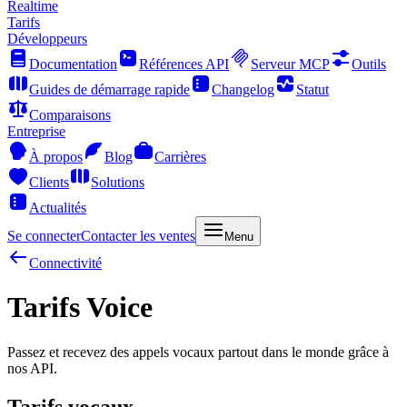
Realtime
Tarifs
Développeurs
Documentation
Références API
Serveur MCP
Outils
Guides de démarrage rapide
Changelog
Statut
Comparaisons
Entreprise
À propos
Blog
Carrières
Clients
Solutions
Actualités
Se connecter
Contacter les ventes
Menu
Connectivité
Tarifs Voice
Passez et recevez des appels vocaux partout dans le monde grâce à
nos API.
Tarifs vocaux