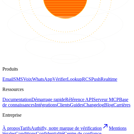
Produits
Email
SMS
Voix
WhatsApp
Vérifier
Lookup
RCS
Push
Realtime
Ressources
Documentation
Démarrage rapide
Référence API
Serveur MCP
Base
de connaissances
Intégrations
Clients
Guides
Changelog
Blog
Carrières
Entreprise
À propos
Tarifs
Authifly, notre marque de vérification
Mentions
légales
Conditions
Confidentialité
Centre de confiance