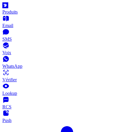
Produits
Email
SMS
Voix
WhatsApp
Vérifier
Lookup
RCS
Push