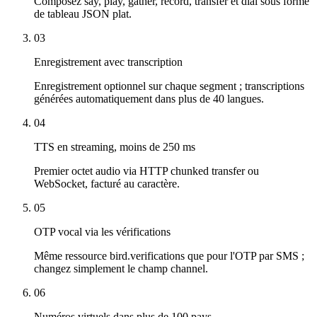
Composez say, play, gather, record, transfer et dial sous forme
de tableau JSON plat.
03
Enregistrement avec transcription
Enregistrement optionnel sur chaque segment ; transcriptions
générées automatiquement dans plus de 40 langues.
04
TTS en streaming, moins de 250 ms
Premier octet audio via HTTP chunked transfer ou
WebSocket, facturé au caractère.
05
OTP vocal via les vérifications
Même ressource bird.verifications que pour l'OTP par SMS ;
changez simplement le champ channel.
06
Numéros virtuels dans plus de 100 pays