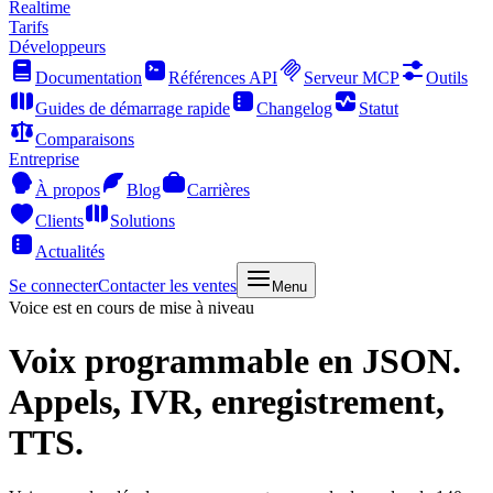
Realtime
Tarifs
Développeurs
Documentation
Références API
Serveur MCP
Outils
Guides de démarrage rapide
Changelog
Statut
Comparaisons
Entreprise
À propos
Blog
Carrières
Clients
Solutions
Actualités
Se connecter
Contacter les ventes
Menu
Voice est en cours de mise à niveau
Voix programmable
en JSON.
Appels, IVR, enregistrement,
TTS.