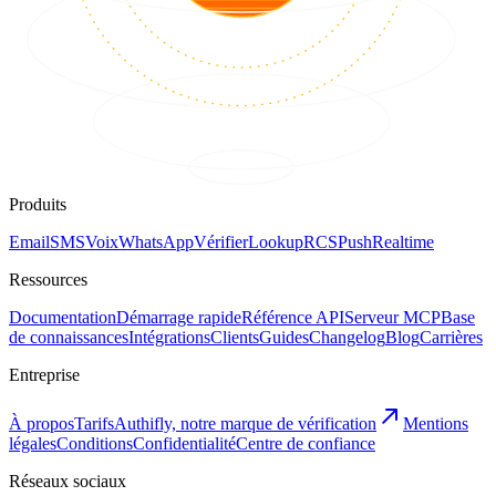
Produits
Email
SMS
Voix
WhatsApp
Vérifier
Lookup
RCS
Push
Realtime
Ressources
Documentation
Démarrage rapide
Référence API
Serveur MCP
Base
de connaissances
Intégrations
Clients
Guides
Changelog
Blog
Carrières
Entreprise
À propos
Tarifs
Authifly, notre marque de vérification
Mentions
légales
Conditions
Confidentialité
Centre de confiance
Réseaux sociaux