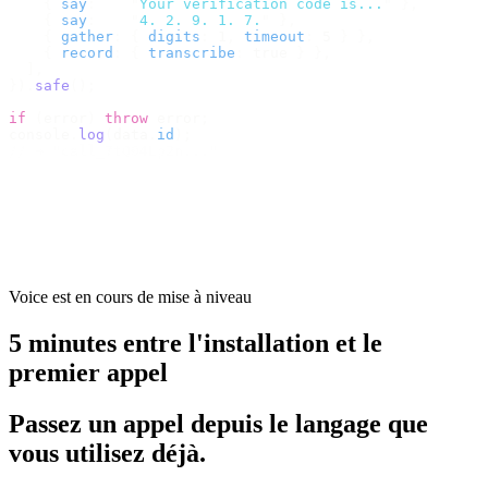
    {
 say
:
    "
Your verification code is...
"
 },
    {
 say
:
    "
4. 2. 9. 1. 7.
"
 },
    {
 gather
:
 {
 digits
:
 1
,
 timeout
:
 5 
}
 },
    {
 record
:
 {
 transcribe
:
 true 
}
 },
  ],
}).
safe
();
if
 (
error
)
 throw
 error
;
console
.
log
(
data
.
id
);
// → "call_7tQ04Lp2n..."
Voice est en cours de mise à niveau
5 minutes entre l'installation et le
premier appel
Passez un appel depuis le langage que
vous utilisez déjà.