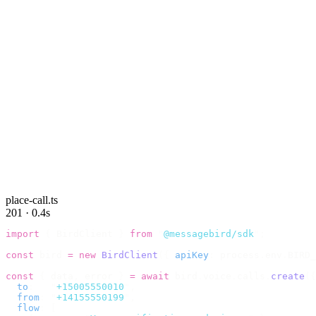
place-call.ts
201 · 0.4s
import
 {
 BirdClient 
}
 from
 "
@messagebird/sdk
"
;
const
 bird 
=
 new
 BirdClient
({
 apiKey
:
 process
.
env
.
BIRD_
const
 {
 data
,
 error 
}
 =
 await
 bird
.
voice
.
calls
.
create
({
  to
:
   "
+15005550010
"
,
  from
:
 "
+14155550199
"
,
  flow
:
 [