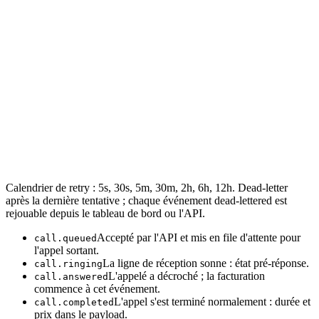
Calendrier de retry : 5s, 30s, 5m, 30m, 2h, 6h, 12h. Dead-letter
après la dernière tentative ; chaque événement dead-lettered est
rejouable depuis le tableau de bord ou l'API.
Accepté par l'API et mis en file d'attente pour
call.queued
l'appel sortant.
La ligne de réception sonne : état pré-réponse.
call.ringing
L'appelé a décroché ; la facturation
call.answered
commence à cet événement.
L'appel s'est terminé normalement : durée et
call.completed
prix dans le payload.