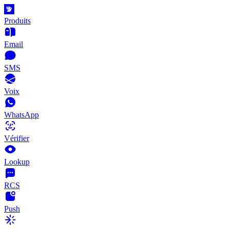
Produits
Email
SMS
Voix
WhatsApp
Vérifier
Lookup
RCS
Push