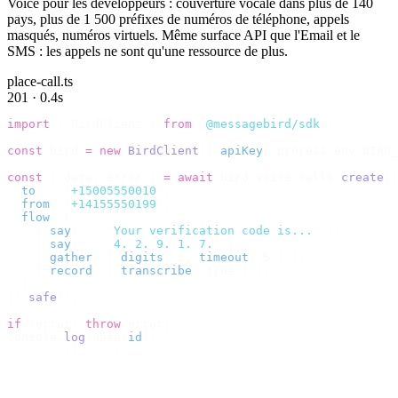
Voice pour les développeurs : couverture vocale dans plus de 140
pays, plus de 1 500 préfixes de numéros de téléphone, appels
masqués, numéros virtuels. Même surface API que l'Email et le
SMS : les appels ne sont qu'une ressource de plus.
place-call.ts
201 · 0.4s
import
 {
 BirdClient 
}
 from
 "
@messagebird/sdk
"
;
const
 bird 
=
 new
 BirdClient
({
 apiKey
:
 process
.
env
.
BIRD_
const
 {
 data
,
 error 
}
 =
 await
 bird
.
voice
.
calls
.
create
({
  to
:
   "
+15005550010
"
,
  from
:
 "
+14155550199
"
,
  flow
:
 [
    {
 say
:
    "
Your verification code is...
"
 },
    {
 say
:
    "
4. 2. 9. 1. 7.
"
 },
    {
 gather
:
 {
 digits
:
 1
,
 timeout
:
 5 
}
 },
    {
 record
:
 {
 transcribe
:
 true 
}
 },
  ],
}).
safe
();
if
 (
error
)
 throw
 error
;
console
.
log
(
data
.
id
);
// → "call_7tQ04Lp2n..."