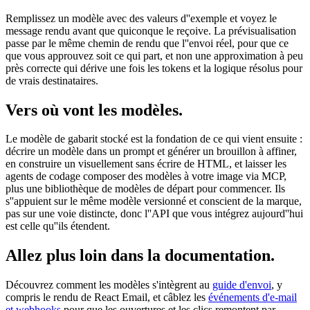
Remplissez un modèle avec des valeurs d''exemple et voyez le
message rendu avant que quiconque le reçoive. La prévisualisation
passe par le même chemin de rendu que l''envoi réel, pour que ce
que vous approuvez soit ce qui part, et non une approximation à peu
près correcte qui dérive une fois les tokens et la logique résolus pour
de vrais destinataires.
Vers où vont les modèles.
Le modèle de gabarit stocké est la fondation de ce qui vient ensuite :
décrire un modèle dans un prompt et générer un brouillon à affiner,
en construire un visuellement sans écrire de HTML, et laisser les
agents de codage composer des modèles à votre image via MCP,
plus une bibliothèque de modèles de départ pour commencer. Ils
s''appuient sur le même modèle versionné et conscient de la marque,
pas sur une voie distincte, donc l''API que vous intégrez aujourd''hui
est celle qu''ils étendent.
Allez plus loin dans la documentation.
Découvrez comment les modèles s'intègrent au
guide d'envoi
, y
compris le rendu de React Email, et câblez les
événements d'e-mail
et webhooks
pour que les ouvertures et les clics remontent par