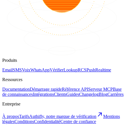
Produits
Email
SMS
Voix
WhatsApp
Vérifier
Lookup
RCS
Push
Realtime
Ressources
Documentation
Démarrage rapide
Référence API
Serveur MCP
Base
de connaissances
Intégrations
Clients
Guides
Changelog
Blog
Carrières
Entreprise
À propos
Tarifs
Authifly, notre marque de vérification
Mentions
légales
Conditions
Confidentialité
Centre de confiance