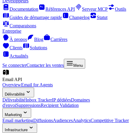
Développeurs
Documentation
Références API
Serveur MCP
Outils
Guides de démarrage rapide
Changelog
Statut
Comparaisons
Entreprise
À propos
Blog
Carrières
Clients
Solutions
Actualités
Se connecter
Contacter les ventes
Menu
Email API
Overview
Email for Agents
Délivrabilité
Délivrabilité
Inbox Tracker
IP dédiées
Domaines
d'envoi
Suppressions
Recipient Validation
Marketing
Email marketing
Diffusions
Audiences
Analytics
Competitive Tracker
Infrastructure