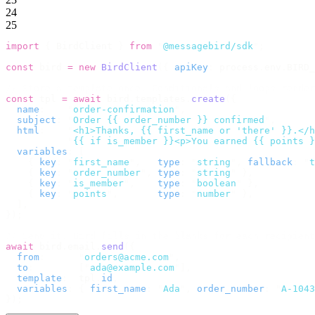
24
25
import
 {
 BirdClient 
}
 from
 "
@messagebird/sdk
"
;
const
 bird 
=
 new
 BirdClient
({
 apiKey
:
 process
.
env
.
BIRD_
// Store a template once. Conditionals and loops render
const
 tpl 
=
 await
 bird
.
templates
.
create
({
  name
:
    "
order-confirmation
"
,
  subject
:
 "
Order {{ order_number }} confirmed
"
,
  html
:
    "
<h1>Thanks, {{ first_name or 'there' }}.</h
           "
{{ if is_member }}<p>You earned {{ points }
  variables
:
 [
    {
 key
:
 "
first_name
"
,
   type
:
 "
string
"
,
 fallback
:
 "
t
    {
 key
:
 "
order_number
"
,
 type
:
 "
string
"
 },
    {
 key
:
 "
is_member
"
,
    type
:
 "
boolean
"
 },
    {
 key
:
 "
points
"
,
       type
:
 "
number
"
 },
  ],
});
// Send it. Bird fills in the blanks for each recipient
await
 bird
.
email
.
send
({
  from
:
      "
orders@acme.com
"
,
  to
:
        [
"
ada@example.com
"
],
  template
:
  tpl
.
id
,
  variables
:
 {
 first_name
:
 "
Ada
"
,
 order_number
:
 "
A-1043
});