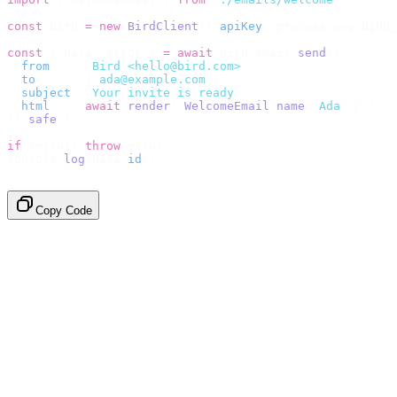
const
 bird 
=
 new
 BirdClient
({
 apiKey
:
 process
.
env
.
BIRD_
const
 {
 data
,
 error 
}
 =
 await
 bird
.
email
.
send
({
  from
:
    "
Bird <hello@bird.com>
"
,
  to
:
      [
"
ada@example.com
"
],
  subject
:
 "
Your invite is ready
"
,
  html
:
    await
 render
(<
WelcomeEmail
 name
=
"
Ada
"
 /
>),
}).
safe
();
if
 (
error
)
 throw
 error
;
console
.
log
(
data
.
id
);
// → "em_2bX91Yk8h..."
Copy Code