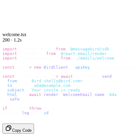
welcome.tsx
200 · 1.2s
import
 {
 BirdClient 
}
 from
 "
@messagebird/sdk
"
;
import
 {
 render 
}
 from
 "
@react-email/render
"
;
import
 {
 WelcomeEmail 
}
 from
 "
./emails/welcome
"
;
const
 bird 
=
 new
 BirdClient
({
 apiKey
:
 process
.
env
.
BIRD_
const
 {
 data
,
 error 
}
 =
 await
 bird
.
email
.
send
({
  from
:
    "
Bird <hello@bird.com>
"
,
  to
:
      [
"
ada@example.com
"
],
  subject
:
 "
Your invite is ready
"
,
  html
:
    await
 render
(<
WelcomeEmail
 name
=
"
Ada
"
 /
>),
}).
safe
();
if
 (
error
)
 throw
 error
;
console
.
log
(
data
.
id
);
// → "em_2bX91Yk8h..."
Copy Code