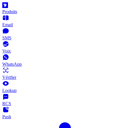
Produits
Email
SMS
Voix
WhatsApp
Vérifier
Lookup
RCS
Push