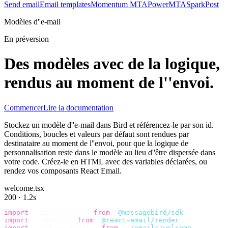
Send email
Email templates
Momentum MTA
PowerMTA
SparkPost
Modèles d''e-mail
En préversion
Des modèles avec de la logique,
rendus au moment de l''envoi.
Commencer
Lire la documentation
Stockez un modèle d''e-mail dans Bird et référencez-le par son id.
Conditions, boucles et valeurs par défaut sont rendues par
destinataire au moment de l''envoi, pour que la logique de
personnalisation reste dans le modèle au lieu d''être dispersée dans
votre code. Créez-le en HTML avec des variables déclarées, ou
rendez vos composants React Email.
welcome.tsx
200 · 1.2s
import
 {
 BirdClient 
}
 from
 "
@messagebird/sdk
"
;
import
 {
 render 
}
 from
 "
@react-email/render
"
;
import
 {
 WelcomeEmail 
}
 from
 "
./emails/welcome
"
;