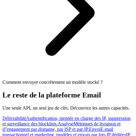
Comment envoyer concrètement un modèle stocké ?
Le reste de la plateforme Email
Une seule API, un seul jeu de clés. Découvrez les autres capacités.
Délivrabilité
Authentification, montée en charge des IP, suppression
et surveillance des blocklists.
Analyse
Métriques de livraison et
d''engagement par domaine, par ISP et par IP.
Envoi
E-mail
transactionnel et marketing, modèles et envois par lots.
IP dédiées
IP