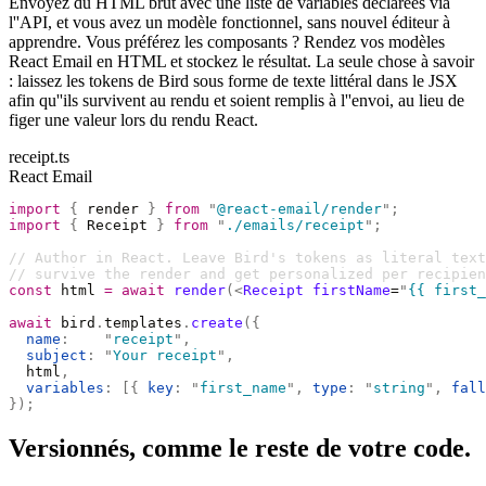
Envoyez du HTML brut avec une liste de variables déclarées via
l''API, et vous avez un modèle fonctionnel, sans nouvel éditeur à
apprendre. Vous préférez les composants ? Rendez vos modèles
React Email en HTML et stockez le résultat. La seule chose à savoir
: laissez les tokens de Bird sous forme de texte littéral dans le JSX
afin qu''ils survivent au rendu et soient remplis à l''envoi, au lieu de
figer une valeur lors du rendu React.
receipt.ts
React Email
import
 {
 render 
}
 from
 "
@react-email/render
"
;
import
 {
 Receipt 
}
 from
 "
./emails/receipt
"
;
// Author in React. Leave Bird's tokens as literal text
// survive the render and get personalized per recipien
const
 html 
=
 await
 render
(<
Receipt
 firstName
=
"
{{ first_
await
 bird
.
templates
.
create
({
  name
:
    "
receipt
"
,
  subject
:
 "
Your receipt
"
,
  html
,
  variables
:
 [{
 key
:
 "
first_name
"
,
 type
:
 "
string
"
,
 fall
});
Versionnés, comme le reste de votre code.