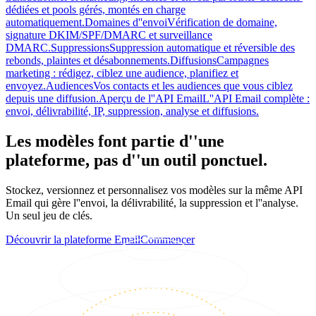
dédiées et pools gérés, montés en charge
automatiquement.
Domaines d''envoi
Vérification de domaine,
signature DKIM/SPF/DMARC et surveillance
DMARC.
Suppressions
Suppression automatique et réversible des
rebonds, plaintes et désabonnements.
Diffusions
Campagnes
marketing : rédigez, ciblez une audience, planifiez et
envoyez.
Audiences
Vos contacts et les audiences que vous ciblez
depuis une diffusion.
Aperçu de l''API Email
L''API Email complète :
envoi, délivrabilité, IP, suppression, analyse et diffusions.
Les modèles font partie d''une
plateforme, pas d''un outil ponctuel.
Stockez, versionnez et personnalisez vos modèles sur la même API
Email qui gère l''envoi, la délivrabilité, la suppression et l''analyse.
Un seul jeu de clés.
Découvrir la plateforme Email
Commencer