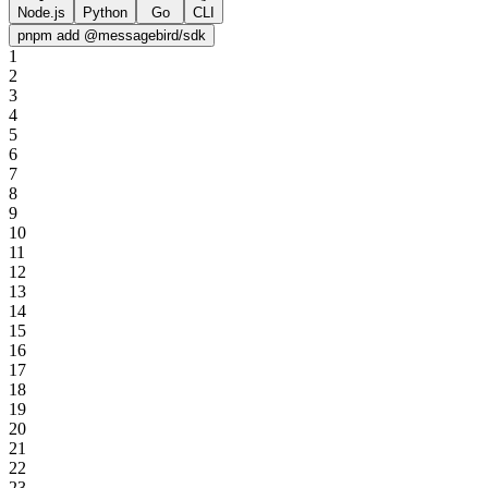
Node.js
Python
Go
CLI
pnpm add @messagebird/sdk
1
2
3
4
5
6
7
8
9
10
11
12
13
14
15
16
17
18
19
20
21
22
23