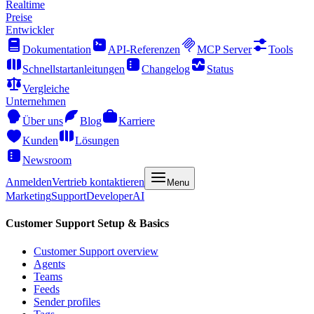
Realtime
Preise
Entwickler
Dokumentation
API-Referenzen
MCP Server
Tools
Schnellstartanleitungen
Changelog
Status
Vergleiche
Unternehmen
Über uns
Blog
Karriere
Kunden
Lösungen
Newsroom
Anmelden
Vertrieb kontaktieren
Menu
Marketing
Support
Developer
AI
Customer Support Setup & Basics
Customer Support overview
Agents
Teams
Feeds
Sender profiles