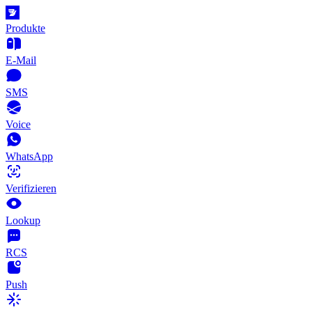
Produkte
E-Mail
SMS
Voice
WhatsApp
Verifizieren
Lookup
RCS
Push