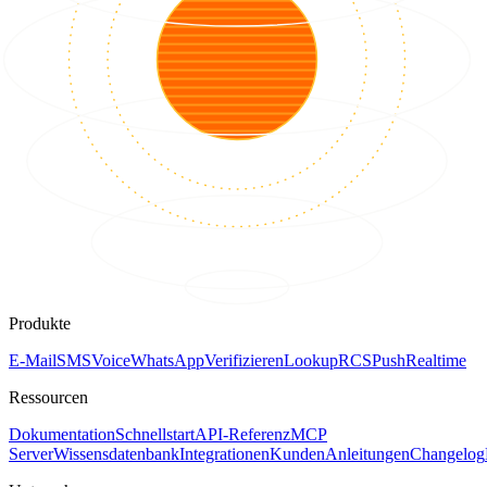
Produkte
E-Mail
SMS
Voice
WhatsApp
Verifizieren
Lookup
RCS
Push
Realtime
Ressourcen
Dokumentation
Schnellstart
API-Referenz
MCP
Server
Wissensdatenbank
Integrationen
Kunden
Anleitungen
Changelog