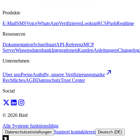
Produkte
E-Mail
SMS
Voice
WhatsApp
Verifizieren
Lookup
RCS
Push
Realtime
Ressourcen
Dokumentation
Schnellstart
API-Referenz
MCP
Server
Wissensdatenbank
Integrationen
Kunden
Anleitungen
Changelog
Unternehmen
Über uns
Preise
Authifly, unsere Verifizierungsmarke
Rechtliches
AGB
Datenschutz
Trust Center
Social
© 2026 Bird
Alle Systeme funktionsfähig
Support kontaktieren
Datenschutzeinstellungen
Deutsch (DE)