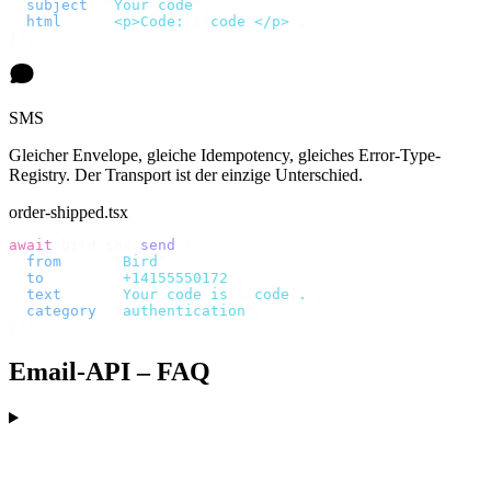
  subject
:
 "
Your code
"
,
  html
:
    `
<p>Code: 
${
code
}
</p>
`
,
});
SMS
Gleicher Envelope, gleiche Idempotency, gleiches Error-Type-
Registry. Der Transport ist der einzige Unterschied.
order-shipped.tsx
await
 bird
.
sms
.
send
({
  from
:
     "
Bird
"
,
  to
:
       "
+14155550172
"
,
  text
:
     `
Your code is 
${
code
}
.
`
,
  category
:
 "
authentication
"
,
});
Email-API – FAQ