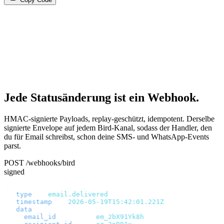
Jede Statusänderung ist ein Webhook.
HMAC-signierte Payloads, replay-geschützt, idempotent. Derselbe
signierte Envelope auf jedem Bird-Kanal, sodass der Handler, den
du für Email schreibst, schon deine SMS- und WhatsApp-Events
parst.
POST /webhooks/bird
signed
{
  "
type
"
:
 "
email.delivered
"
,
  "
timestamp
"
:
 "
2026-05-19T15:42:01.221Z
"
,
  "
data
"
:
 {
    "
email_id
"
:
       "
em_2bX91Yk8h
"
,