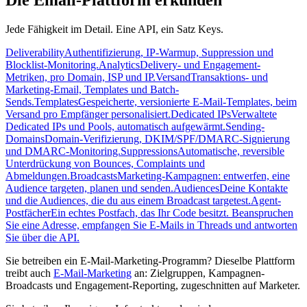
Die Email-Plattform erkunden
Jede Fähigkeit im Detail. Eine API, ein Satz Keys.
Deliverability
Authentifizierung, IP-Warmup, Suppression und
Blocklist-Monitoring.
Analytics
Delivery- und Engagement-
Metriken, pro Domain, ISP und IP.
Versand
Transaktions- und
Marketing-Email, Templates und Batch-
Sends.
Templates
Gespeicherte, versionierte E-Mail-Templates, beim
Versand pro Empfänger personalisiert.
Dedicated IPs
Verwaltete
Dedicated IPs und Pools, automatisch aufgewärmt.
Sending-
Domains
Domain-Verifizierung, DKIM/SPF/DMARC-Signierung
und DMARC-Monitoring.
Suppressions
Automatische, reversible
Unterdrückung von Bounces, Complaints und
Abmeldungen.
Broadcasts
Marketing-Kampagnen: entwerfen, eine
Audience targeten, planen und senden.
Audiences
Deine Kontakte
und die Audiences, die du aus einem Broadcast targetest.
Agent-
Postfächer
Ein echtes Postfach, das Ihr Code besitzt. Beanspruchen
Sie eine Adresse, empfangen Sie E-Mails in Threads und antworten
Sie über die API.
Sie betreiben ein E-Mail-Marketing-Programm? Dieselbe Plattform
treibt auch
E-Mail-Marketing
an: Zielgruppen, Kampagnen-
Broadcasts und Engagement-Reporting, zugeschnitten auf Marketer.