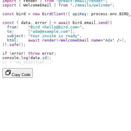
import
 {
 render 
}
 from
 "
@react-email/render
"
;
import
 {
 WelcomeEmail 
}
 from
 "
./emails/welcome
"
;
const
 bird 
=
 new
 BirdClient
({
 apiKey
:
 process
.
env
.
BIRD_
const
 {
 data
,
 error 
}
 =
 await
 bird
.
email
.
send
({
  from
:
    "
Bird <hello@bird.com>
"
,
  to
:
      [
"
ada@example.com
"
],
  subject
:
 "
Your invite is ready
"
,
  html
:
    await
 render
(<
WelcomeEmail
 name
=
"
Ada
"
 /
>),
}).
safe
();
if
 (
error
)
 throw
 error
;
console
.
log
(
data
.
id
);
// → "em_2bX91Yk8h..."
Copy Code