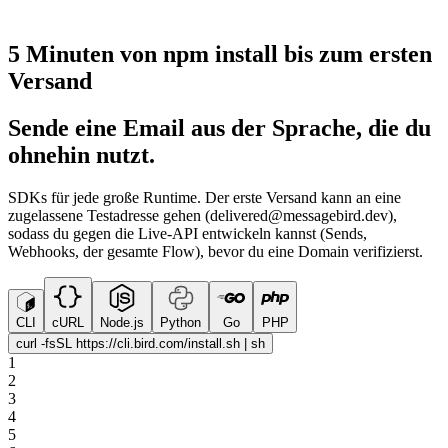
5 Minuten von npm install bis zum ersten
Versand
Sende eine Email aus der Sprache, die du
ohnehin nutzt.
SDKs für jede große Runtime. Der erste Versand kann an eine
zugelassene Testadresse gehen (delivered@messagebird.dev),
sodass du gegen die Live-API entwickeln kannst (Sends,
Webhooks, der gesamte Flow), bevor du eine Domain verifizierst.
CLI
cURL
Node.js
Python
Go
PHP
curl -fsSL https://cli.bird.com/install.sh | sh
1
2
3
4
5