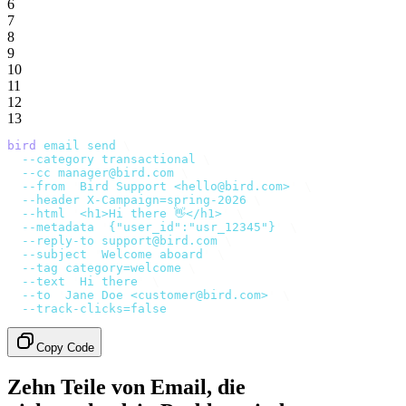
6
7
8
9
10
11
12
13
bird
 email
 send
 \
  --category
 transactional
 \
  --cc
 manager@bird.com
 \
  --from
 '
Bird Support <hello@bird.com>
'
 \
  --header
 X-Campaign=spring-2026
 \
  --html
 '
<h1>Hi there 👋</h1>
'
 \
  --metadata
 '
{"user_id":"usr_12345"}
'
 \
  --reply-to
 support@bird.com
 \
  --subject
 '
Welcome aboard
'
 \
  --tag
 category=welcome
 \
  --text
 '
Hi there
'
 \
  --to
 '
Jane Doe <customer@bird.com>
'
 \
  --track-clicks=false
Copy Code
Zehn Teile von Email, die