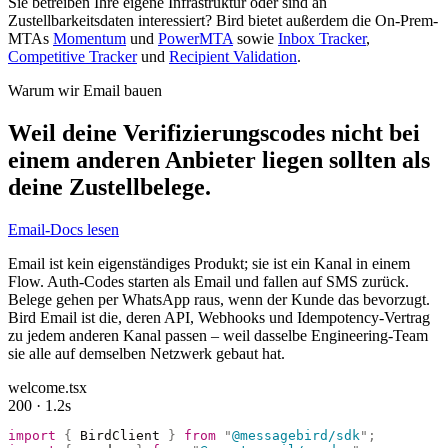
Sie betreiben Ihre eigene Infrastruktur oder sind an
Zustellbarkeitsdaten interessiert? Bird bietet außerdem die On-Prem-
MTAs
Momentum
und
PowerMTA
sowie
Inbox Tracker
,
Competitive Tracker
und
Recipient Validation
.
Warum wir Email bauen
Weil deine Verifizierungscodes nicht bei
einem anderen Anbieter liegen sollten als
deine Zustellbelege.
Email-Docs lesen
Email ist kein eigenständiges Produkt; sie ist ein Kanal in einem
Flow. Auth-Codes starten als Email und fallen auf SMS zurück.
Belege gehen per WhatsApp raus, wenn der Kunde das bevorzugt.
Bird Email ist die, deren API, Webhooks und Idempotency-Vertrag
zu jedem anderen Kanal passen – weil dasselbe Engineering-Team
sie alle auf demselben Netzwerk gebaut hat.
welcome.tsx
200 · 1.2s
import
 {
 BirdClient 
}
 from
 "
@messagebird/sdk
"
;