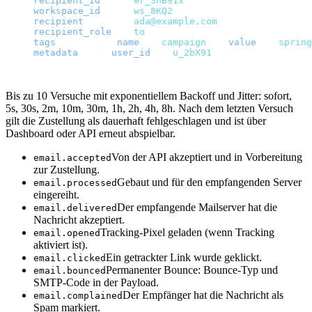
    "
recipient_id
"
:
   "
er_3nB91x
"
,
    "
workspace_id
"
:
   "
ws_8KQ2
"
,
    "
recipient
"
:
      "
ada@example.com
"
,
    "
recipient_role
"
:
 "
to
"
,
    "
tags
"
:
     [{
 "
name
"
:
 "
campaign
"
,
 "
value
"
:
 "
spring
    "
metadata
"
:
 {
 "
user_id
"
:
 "
u_2bX91
"
 }
  }
}
Bis zu 10 Versuche mit exponentiellem Backoff und Jitter: sofort,
5s, 30s, 2m, 10m, 30m, 1h, 2h, 4h, 8h. Nach dem letzten Versuch
gilt die Zustellung als dauerhaft fehlgeschlagen und ist über
Dashboard oder API erneut abspielbar.
Von der API akzeptiert und in Vorbereitung
email.accepted
zur Zustellung.
Gebaut und für den empfangenden Server
email.processed
eingereiht.
Der empfangende Mailserver hat die
email.delivered
Nachricht akzeptiert.
Tracking-Pixel geladen (wenn Tracking
email.opened
aktiviert ist).
Ein getrackter Link wurde geklickt.
email.clicked
Permanenter Bounce: Bounce-Typ und
email.bounced
SMTP-Code in der Payload.
Der Empfänger hat die Nachricht als
email.complained
Spam markiert.