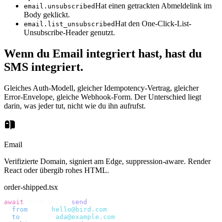
Hat einen getrackten Abmeldelink im
email.unsubscribed
Body geklickt.
Hat den One-Click-List-
email.list_unsubscribed
Unsubscribe-Header genutzt.
Wenn du Email integriert hast, hast du
SMS integriert.
Gleiches Auth-Modell, gleicher Idempotency-Vertrag, gleicher
Error-Envelope, gleiche Webhook-Form. Der Unterschied liegt
darin, was jeder tut, nicht wie du ihn aufrufst.
Email
Verifizierte Domain, signiert am Edge, suppression-aware. Render
React oder übergib rohes HTML.
order-shipped.tsx
await
 bird
.
email
.
send
({
  from
:
    "
hello@bird.com
"
,
  to
:
      [
"
ada@example.com
"
],