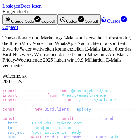
Loslegen
Docs lesen
Eingerichtet in:
Cursor
Claude Code
Copied!
Codex
Copied!
Copied!
Transaktionale und Marketing-E-Mails auf derselben Infrastruktur,
die Ihre SMS-, Voice- und WhatsApp-Nachrichten transportiert.
Etwa 40 % der weltweiten kommerziellen E-Mails laufen über das
Bird-Netzwerk. Wir machen das seit einem Jahrzehnt. Am Black-
Friday-Wochenende 2025 haben wir 19,9 Milliarden E-Mails
verarbeitet.
welcome.tsx
200 · 1.2s
import
 {
 BirdClient 
}
 from
 "
@messagebird/sdk
"
;
import
 {
 render 
}
 from
 "
@react-email/render
"
;
import
 {
 WelcomeEmail 
}
 from
 "
./emails/welcome
"
;
const
 bird 
=
 new
 BirdClient
({
 apiKey
:
 process
.
env
.
BIRD_
const
 {
 data
,
 error 
}
 =
 await
 bird
.
email
.
send
({
  from
:
    "
Bird <hello@bird.com>
"
,
  to
:
      [
"
ada@example.com
"
],
  subject
:
 "
Your invite is ready
"
,
  html
:
    await
 render
(<
WelcomeEmail
 name
=
"
Ada
"
 /
>),