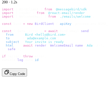
200 · 1.2s
import
 {
 BirdClient 
}
 from
 "
@messagebird/sdk
"
;
import
 {
 render 
}
 from
 "
@react-email/render
"
;
import
 {
 WelcomeEmail 
}
 from
 "
./emails/welcome
"
;
const
 bird 
=
 new
 BirdClient
({
 apiKey
:
 process
.
env
.
BIRD_
const
 {
 data
,
 error 
}
 =
 await
 bird
.
email
.
send
({
  from
:
    "
Bird <hello@bird.com>
"
,
  to
:
      [
"
ada@example.com
"
],
  subject
:
 "
Your invite is ready
"
,
  html
:
    await
 render
(<
WelcomeEmail
 name
=
"
Ada
"
 /
>),
}).
safe
();
if
 (
error
)
 throw
 error
;
console
.
log
(
data
.
id
);
// → "em_2bX91Yk8h..."
Copy Code