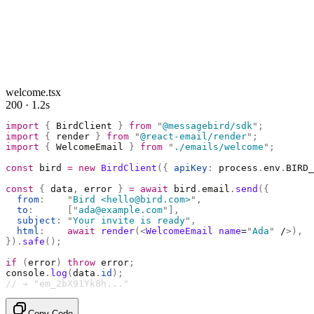
welcome.tsx
200 · 1.2s
import
 {
 BirdClient 
}
 from
 "
@messagebird/sdk
"
;
import
 {
 render 
}
 from
 "
@react-email/render
"
;
import
 {
 WelcomeEmail 
}
 from
 "
./emails/welcome
"
;
const
 bird 
=
 new
 BirdClient
({
 apiKey
:
 process
.
env
.
BIRD_
const
 {
 data
,
 error 
}
 =
 await
 bird
.
email
.
send
({
  from
:
    "
Bird <hello@bird.com>
"
,
  to
:
      [
"
ada@example.com
"
],
  subject
:
 "
Your invite is ready
"
,
  html
:
    await
 render
(<
WelcomeEmail
 name
=
"
Ada
"
 /
>),
}).
safe
();
if
 (
error
)
 throw
 error
;
console
.
log
(
data
.
id
);
// → "em_2bX91Yk8h..."
Copy Code