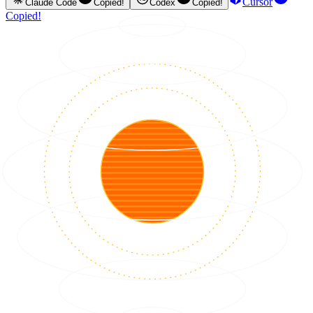
Cursor
Claude Code
Copied!
Codex
Copied!
Copied!