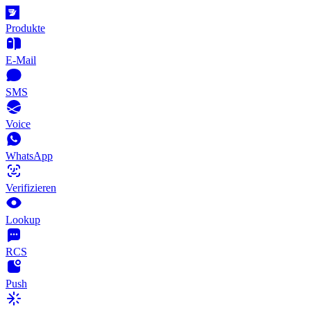
Produkte
E-Mail
SMS
Voice
WhatsApp
Verifizieren
Lookup
RCS
Push