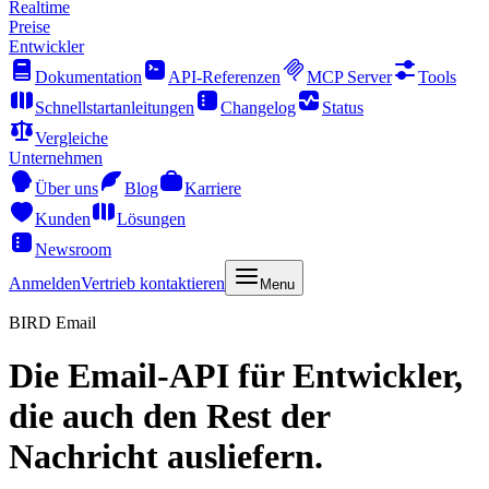
Realtime
Preise
Entwickler
Dokumentation
API-Referenzen
MCP Server
Tools
Schnellstartanleitungen
Changelog
Status
Vergleiche
Unternehmen
Über uns
Blog
Karriere
Kunden
Lösungen
Newsroom
Anmelden
Vertrieb kontaktieren
Menu
BIRD Email
Die
Email-API
für Entwickler,
die auch den Rest der
Nachricht ausliefern.