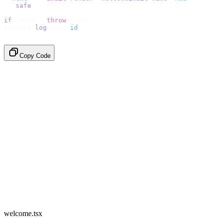
}).
safe
();
if
 (
error
)
 throw
 error
;
console
.
log
(
data
.
id
);
// → "em_2bX91Yk8h..."
Copy Code
welcome.tsx