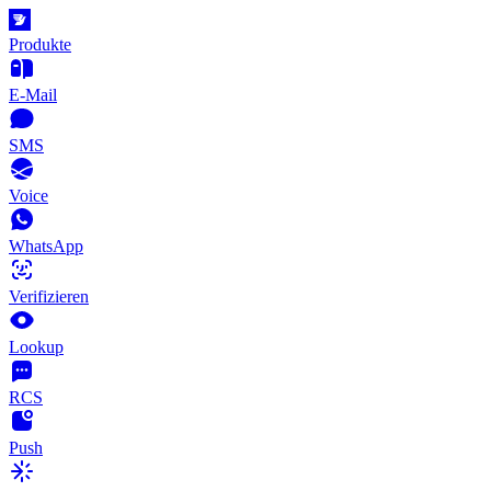
Produkte
E-Mail
SMS
Voice
WhatsApp
Verifizieren
Lookup
RCS
Push