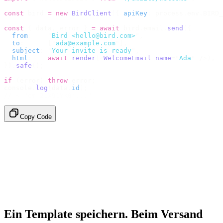
const
 bird 
=
 new
 BirdClient
({
 apiKey
:
 process
.
env
.
BIRD_
const
 {
 data
,
 error 
}
 =
 await
 bird
.
email
.
send
({
  from
:
    "
Bird <hello@bird.com>
"
,
  to
:
      [
"
ada@example.com
"
],
  subject
:
 "
Your invite is ready
"
,
  html
:
    await
 render
(<
WelcomeEmail
 name
=
"
Ada
"
 /
>),
}).
safe
();
if
 (
error
)
 throw
 error
;
console
.
log
(
data
.
id
);
// → "em_2bX91Yk8h..."
Copy Code
Ein Template speichern. Beim Versand