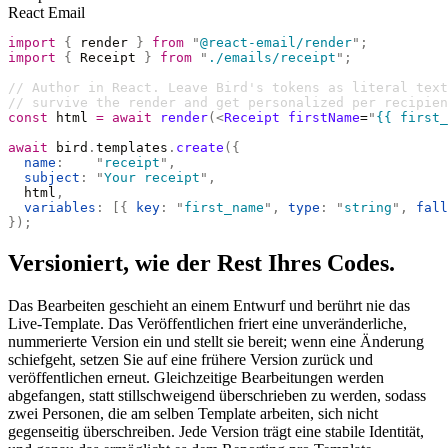
React Email
import
 {
 render 
}
 from
 "
@react-email/render
"
;
import
 {
 Receipt 
}
 from
 "
./emails/receipt
"
;
// Author in React. Leave Bird's tokens as literal text
// survive the render and get personalized per recipien
const
 html 
=
 await
 render
(<
Receipt
 firstName
=
"
{{ first_
await
 bird
.
templates
.
create
({
  name
:
    "
receipt
"
,
  subject
:
 "
Your receipt
"
,
  html
,
  variables
:
 [{
 key
:
 "
first_name
"
,
 type
:
 "
string
"
,
 fall
});
Versioniert, wie der Rest Ihres Codes.
Das Bearbeiten geschieht an einem Entwurf und berührt nie das
Live-Template. Das Veröffentlichen friert eine unveränderliche,
nummerierte Version ein und stellt sie bereit; wenn eine Änderung
schiefgeht, setzen Sie auf eine frühere Version zurück und
veröffentlichen erneut. Gleichzeitige Bearbeitungen werden
abgefangen, statt stillschweigend überschrieben zu werden, sodass
zwei Personen, die am selben Template arbeiten, sich nicht
gegenseitig überschreiben. Jede Version trägt eine stabile Identität,