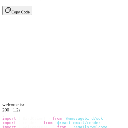
Copy Code
welcome.tsx
200 · 1.2s
import
 {
 BirdClient 
}
 from
 "
@messagebird/sdk
"
;
import
 {
 render 
}
 from
 "
@react-email/render
"
;
import
 {
 WelcomeEmail 
}
 from
 "
./emails/welcome
"
;