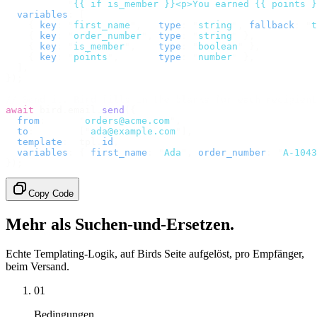
           "
{{ if is_member }}<p>You earned {{ points }
  variables
:
 [
    {
 key
:
 "
first_name
"
,
   type
:
 "
string
"
,
 fallback
:
 "
t
    {
 key
:
 "
order_number
"
,
 type
:
 "
string
"
 },
    {
 key
:
 "
is_member
"
,
    type
:
 "
boolean
"
 },
    {
 key
:
 "
points
"
,
       type
:
 "
number
"
 },
  ],
});
// Send it. Bird fills in the blanks for each recipient
await
 bird
.
email
.
send
({
  from
:
      "
orders@acme.com
"
,
  to
:
        [
"
ada@example.com
"
],
  template
:
  tpl
.
id
,
  variables
:
 {
 first_name
:
 "
Ada
"
,
 order_number
:
 "
A-1043
});
Copy Code
Mehr als Suchen-und-Ersetzen.
Echte Templating-Logik, auf Birds Seite aufgelöst, pro Empfänger,
beim Versand.
01
Bedingungen.