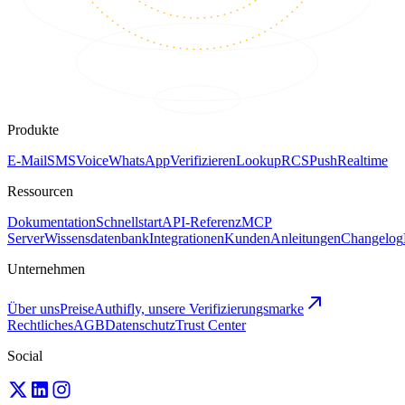
Produkte
E-Mail
SMS
Voice
WhatsApp
Verifizieren
Lookup
RCS
Push
Realtime
Ressourcen
Dokumentation
Schnellstart
API-Referenz
MCP
Server
Wissensdatenbank
Integrationen
Kunden
Anleitungen
Changelog
Unternehmen
Über uns
Preise
Authifly, unsere Verifizierungsmarke
Rechtliches
AGB
Datenschutz
Trust Center
Social