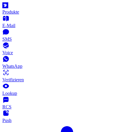
Produkte
E-Mail
SMS
Voice
WhatsApp
Verifizieren
Lookup
RCS
Push