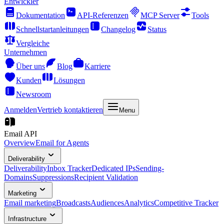
Entwickler
Dokumentation
API-Referenzen
MCP Server
Tools
Schnellstartanleitungen
Changelog
Status
Vergleiche
Unternehmen
Über uns
Blog
Karriere
Kunden
Lösungen
Newsroom
Anmelden
Vertrieb kontaktieren
Menu
Email API
Overview
Email for Agents
Deliverability
Deliverability
Inbox Tracker
Dedicated IPs
Sending-
Domains
Suppressions
Recipient Validation
Marketing
Email marketing
Broadcasts
Audiences
Analytics
Competitive Tracker
Infrastructure