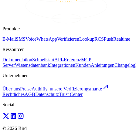
Produkte
E-Mail
SMS
Voice
WhatsApp
Verifizieren
Lookup
RCS
Push
Realtime
Ressourcen
Dokumentation
Schnellstart
API-Referenz
MCP
Server
Wissensdatenbank
Integrationen
Kunden
Anleitungen
Changelog
Unternehmen
Über uns
Preise
Authifly, unsere Verifizierungsmarke
Rechtliches
AGB
Datenschutz
Trust Center
Social
© 2026 Bird