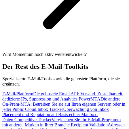
Wird Momentum noch aktiv weiterentwickelt?
Der Rest des E-Mail-Toolkits
Spezialisierte E-Mail-Tools sowie die gehostete Plattform, die sie
ergänzen.
E-Mail-Plattform
Die gehostete Email API: Versand, Zustellbarkeit,
dedizierte IPs, Suppression und Analytics.
PowerMTA
Die andere
On-Prem-MTA: Betreiben Sie sie auf Ihren eigenen Servern oder in
jeder Public Cloud.
Inbox Tracker
Überwachung von Inbox
Placement und Reputation auf Basis echter Mailbox-
Daten.
Competitive Tracker
Vergleichen Sie Ihr E-Mail-Programm
mit anderen Marken in Ihrer Branche.
Recipient Validation
Adressen