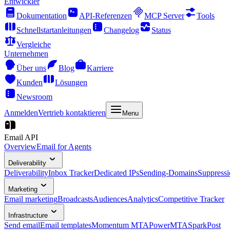
Entwickler
Dokumentation
API-Referenzen
MCP Server
Tools
Schnellstartanleitungen
Changelog
Status
Vergleiche
Unternehmen
Über uns
Blog
Karriere
Kunden
Lösungen
Newsroom
Anmelden
Vertrieb kontaktieren
Menu
Email API
Overview
Email for Agents
Deliverability
Deliverability
Inbox Tracker
Dedicated IPs
Sending-Domains
Suppressi
Marketing
Email marketing
Broadcasts
Audiences
Analytics
Competitive Tracker
Infrastructure
Send email
Email templates
Momentum MTA
PowerMTA
SparkPost