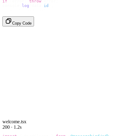
if
 (
error
)
 throw
 error
;
console
.
log
(
data
.
id
);
// → "em_2bX91Yk8h..."
Copy Code
welcome.tsx
200 · 1.2s