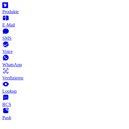
Produkte
E-Mail
SMS
Voice
WhatsApp
Verifizieren
Lookup
RCS
Push