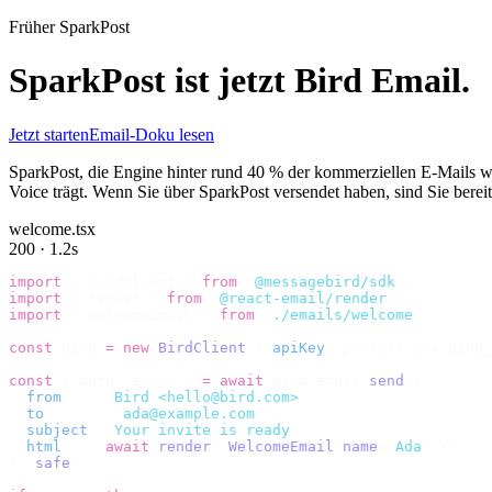
Früher SparkPost
SparkPost ist jetzt
Bird Email
.
Jetzt starten
Email-Doku lesen
SparkPost, die Engine hinter rund 40 % der kommerziellen E-Mails welt
Voice trägt. Wenn Sie über SparkPost versendet haben, sind Sie berei
welcome.tsx
200 · 1.2s
import
 {
 BirdClient 
}
 from
 "
@messagebird/sdk
"
;
import
 {
 render 
}
 from
 "
@react-email/render
"
;
import
 {
 WelcomeEmail 
}
 from
 "
./emails/welcome
"
;
const
 bird 
=
 new
 BirdClient
({
 apiKey
:
 process
.
env
.
BIRD_
const
 {
 data
,
 error 
}
 =
 await
 bird
.
email
.
send
({
  from
:
    "
Bird <hello@bird.com>
"
,
  to
:
      [
"
ada@example.com
"
],
  subject
:
 "
Your invite is ready
"
,
  html
:
    await
 render
(<
WelcomeEmail
 name
=
"
Ada
"
 /
>),
}).
safe
();