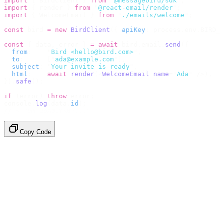
import
 {
 BirdClient 
}
 from
 "
@messagebird/sdk
"
;
import
 {
 render 
}
 from
 "
@react-email/render
"
;
import
 {
 WelcomeEmail 
}
 from
 "
./emails/welcome
"
;
const
 bird 
=
 new
 BirdClient
({
 apiKey
:
 process
.
env
.
BIRD_
const
 {
 data
,
 error 
}
 =
 await
 bird
.
email
.
send
({
  from
:
    "
Bird <hello@bird.com>
"
,
  to
:
      [
"
ada@example.com
"
],
  subject
:
 "
Your invite is ready
"
,
  html
:
    await
 render
(<
WelcomeEmail
 name
=
"
Ada
"
 /
>),
}).
safe
();
if
 (
error
)
 throw
 error
;
console
.
log
(
data
.
id
);
// → "em_2bX91Yk8h..."
Copy Code