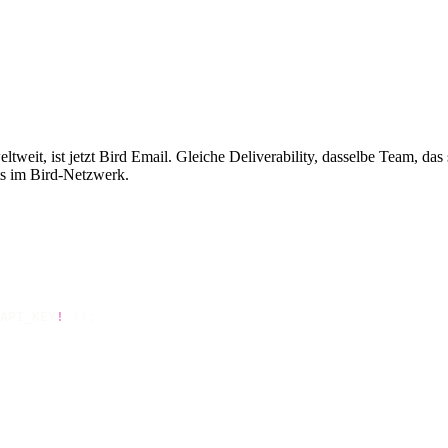
weit, ist jetzt Bird Email. Gleiche Deliverability, dasselbe Team, das
ts im Bird-Netzwerk.
API_KEY
!
 });