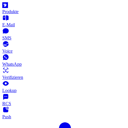
Produkte
E-Mail
SMS
Voice
WhatsApp
Verifizieren
Lookup
RCS
Push