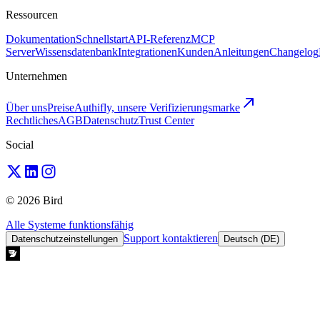
Ressourcen
Dokumentation
Schnellstart
API-Referenz
MCP
Server
Wissensdatenbank
Integrationen
Kunden
Anleitungen
Changelog
Unternehmen
Über uns
Preise
Authifly, unsere Verifizierungsmarke
Rechtliches
AGB
Datenschutz
Trust Center
Social
© 2026 Bird
Alle Systeme funktionsfähig
Support kontaktieren
Datenschutzeinstellungen
Deutsch (DE)