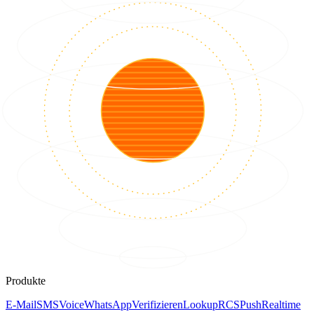
Produkte
E-Mail
SMS
Voice
WhatsApp
Verifizieren
Lookup
RCS
Push
Realtime