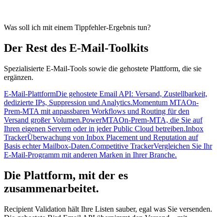
Was soll ich mit einem Tippfehler-Ergebnis tun?
Der Rest des E-Mail-Toolkits
Spezialisierte E-Mail-Tools sowie die gehostete Plattform, die sie
ergänzen.
E-Mail-Plattform
Die gehostete Email API: Versand, Zustellbarkeit,
dedizierte IPs, Suppression und Analytics.
Momentum MTA
On-
Prem-MTA mit anpassbaren Workflows und Routing für den
Versand großer Volumen.
PowerMTA
On-Prem-MTA, die Sie auf
Ihren eigenen Servern oder in jeder Public Cloud betreiben.
Inbox
Tracker
Überwachung von Inbox Placement und Reputation auf
Basis echter Mailbox-Daten.
Competitive Tracker
Vergleichen Sie Ihr
E-Mail-Programm mit anderen Marken in Ihrer Branche.
Die Plattform, mit der es
zusammenarbeitet.
Recipient Validation hält Ihre Listen sauber, egal was Sie versenden.