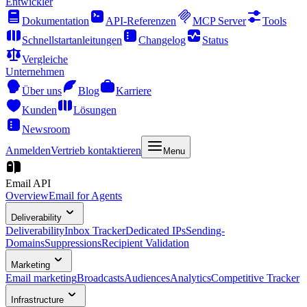
Entwickler
Dokumentation
API-Referenzen
MCP Server
Tools
Schnellstartanleitungen
Changelog
Status
Vergleiche
Unternehmen
Über uns
Blog
Karriere
Kunden
Lösungen
Newsroom
Anmelden
Vertrieb kontaktieren
Menu
Email API
Overview
Email for Agents
Deliverability
Deliverability
Inbox Tracker
Dedicated IPs
Sending-
Domains
Suppressions
Recipient Validation
Marketing
Email marketing
Broadcasts
Audiences
Analytics
Competitive Tracker
Infrastructure