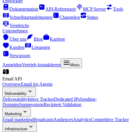
Entwickler
Dokumentation
API-Referenzen
MCP Server
Tools
Schnellstartanleitungen
Changelog
Status
Vergleiche
Unternehmen
Über uns
Blog
Karriere
Kunden
Lösungen
Newsroom
Anmelden
Vertrieb kontaktieren
Menu
Email API
Overview
Email for Agents
Deliverability
Deliverability
Inbox Tracker
Dedicated IPs
Sending-
Domains
Suppressions
Recipient Validation
Marketing
Email marketing
Broadcasts
Audiences
Analytics
Competitive Tracker
Infrastructure