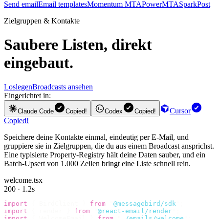
Send email
Email templates
Momentum MTA
PowerMTA
SparkPost
Zielgruppen & Kontakte
Saubere Listen, direkt
eingebaut.
Loslegen
Broadcasts ansehen
Eingerichtet in:
Cursor
Claude Code
Copied!
Codex
Copied!
Copied!
Speichere deine Kontakte einmal, eindeutig per E-Mail, und
gruppiere sie in Zielgruppen, die du aus einem Broadcast ansprichst.
Eine typisierte Property-Registry hält deine Daten sauber, und ein
Batch-Upsert von 1.000 Zeilen bringt eine Liste schnell rein.
welcome.tsx
200 · 1.2s
import
 {
 BirdClient 
}
 from
 "
@messagebird/sdk
"
;
import
 {
 render 
}
 from
 "
@react-email/render
"
;
import
 {
 WelcomeEmail 
}
 from
 "
./emails/welcome
"
;