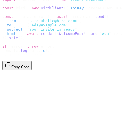
const
 bird 
=
 new
 BirdClient
({
 apiKey
:
 process
.
env
.
BIRD_
const
 {
 data
,
 error 
}
 =
 await
 bird
.
email
.
send
({
  from
:
    "
Bird <hello@bird.com>
"
,
  to
:
      [
"
ada@example.com
"
],
  subject
:
 "
Your invite is ready
"
,
  html
:
    await
 render
(<
WelcomeEmail
 name
=
"
Ada
"
 /
>),
}).
safe
();
if
 (
error
)
 throw
 error
;
console
.
log
(
data
.
id
);
// → "em_2bX91Yk8h..."
Copy Code