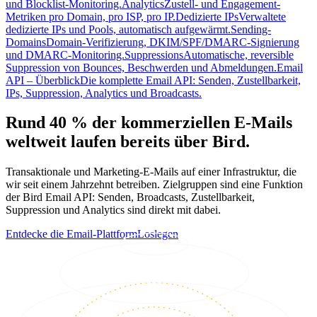
und Blocklist-Monitoring.
Analytics
Zustell- und Engagement-
Metriken pro Domain, pro ISP, pro IP.
Dedizierte IPs
Verwaltete
dedizierte IPs und Pools, automatisch aufgewärmt.
Sending-
Domains
Domain-Verifizierung, DKIM/SPF/DMARC-Signierung
und DMARC-Monitoring.
Suppressions
Automatische, reversible
Suppression von Bounces, Beschwerden und Abmeldungen.
Email
API – Überblick
Die komplette Email API: Senden, Zustellbarkeit,
IPs, Suppression, Analytics und Broadcasts.
Rund 40 % der kommerziellen E-Mails
weltweit laufen bereits über Bird.
Transaktionale und Marketing-E-Mails auf einer Infrastruktur, die
wir seit einem Jahrzehnt betreiben. Zielgruppen sind eine Funktion
der Bird Email API: Senden, Broadcasts, Zustellbarkeit,
Suppression und Analytics sind direkt mit dabei.
Entdecke die Email-Plattform
Loslegen