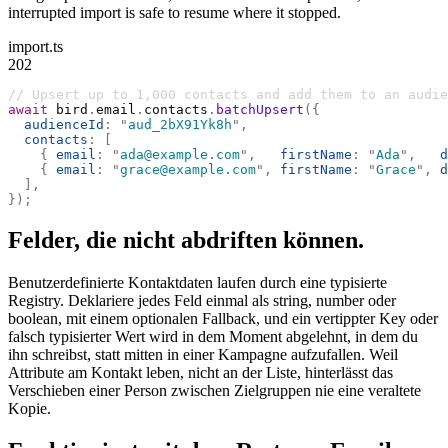
interrupted import is safe to resume where it stopped.
import.ts
202
// Upsert up to 1,000 contacts and add them to an audie
await
 bird
.
email
.
contacts
.
batchUpsert
({
  audienceId
:
 "
aud_2bX91Yk8h
"
,
  contacts
:
 [
    {
 email
:
 "
ada@example.com
"
,
   firstName
:
 "
Ada
"
,
   d
    {
 email
:
 "
grace@example.com
"
,
 firstName
:
 "
Grace
"
,
 d
  ],
});
Felder, die nicht abdriften können.
Benutzerdefinierte Kontaktdaten laufen durch eine typisierte
Registry. Deklariere jedes Feld einmal als string, number oder
boolean, mit einem optionalen Fallback, und ein vertippter Key oder
falsch typisierter Wert wird in dem Moment abgelehnt, in dem du
ihn schreibst, statt mitten in einer Kampagne aufzufallen. Weil
Attribute am Kontakt leben, nicht an der Liste, hinterlässt das
Verschieben einer Person zwischen Zielgruppen nie eine veraltete
Kopie.