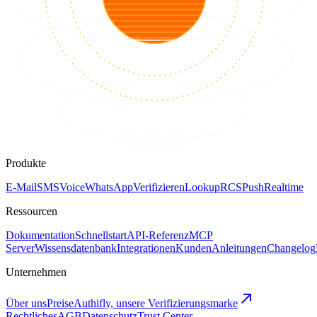
Produkte
E-Mail
SMS
Voice
WhatsApp
Verifizieren
Lookup
RCS
Push
Realtime
Ressourcen
Dokumentation
Schnellstart
API-Referenz
MCP
Server
Wissensdatenbank
Integrationen
Kunden
Anleitungen
Changelog
Unternehmen
Über uns
Preise
Authifly, unsere Verifizierungsmarke
Rechtliches
AGB
Datenschutz
Trust Center