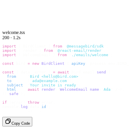
welcome.tsx
200 · 1.2s
import
 {
 BirdClient 
}
 from
 "
@messagebird/sdk
"
;
import
 {
 render 
}
 from
 "
@react-email/render
"
;
import
 {
 WelcomeEmail 
}
 from
 "
./emails/welcome
"
;
const
 bird 
=
 new
 BirdClient
({
 apiKey
:
 process
.
env
.
BIRD_
const
 {
 data
,
 error 
}
 =
 await
 bird
.
email
.
send
({
  from
:
    "
Bird <hello@bird.com>
"
,
  to
:
      [
"
ada@example.com
"
],
  subject
:
 "
Your invite is ready
"
,
  html
:
    await
 render
(<
WelcomeEmail
 name
=
"
Ada
"
 /
>),
}).
safe
();
if
 (
error
)
 throw
 error
;
console
.
log
(
data
.
id
);
// → "em_2bX91Yk8h..."
Copy Code