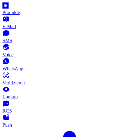
Produkte
E-Mail
SMS
Voice
WhatsApp
Verifizieren
Lookup
RCS
Push