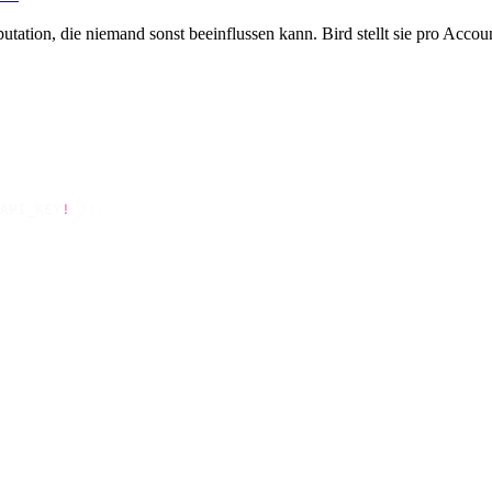
ation, die niemand sonst beeinflussen kann. Bird stellt sie pro Accoun
API_KEY
!
 });