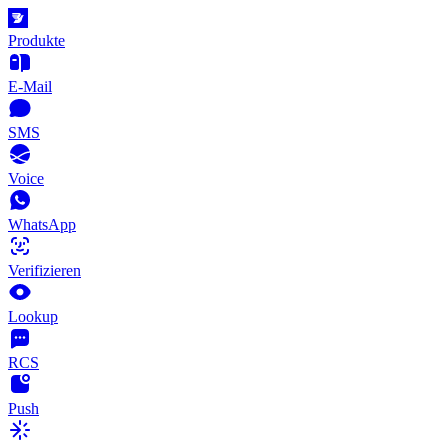
Produkte
E-Mail
SMS
Voice
WhatsApp
Verifizieren
Lookup
RCS
Push