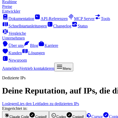
Realtime
Preise
Entwickler
Dokumentation
API-Referenzen
MCP Server
Tools
Schnellstartanleitungen
Changelog
Status
Vergleiche
Unternehmen
Über uns
Blog
Karriere
Kunden
Lösungen
Newsroom
Anmelden
Vertrieb kontaktieren
Menu
Dedizierte IPs
Deine Reputation, auf IPs, die d
Loslegen
Lies den Leitfaden zu dedizierten IPs
Eingerichtet in:
Cursor
Copi
Claude Code
Copied!
Codex
Copied!