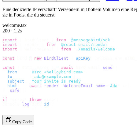
Eine dedizierte IP verschafft Versendern mit hohem Volumen eine Reput
sie in Pools, die du steuerst.
welcome.tsx
200 · 1.2s
import
 {
 BirdClient 
}
 from
 "
@messagebird/sdk
"
;
import
 {
 render 
}
 from
 "
@react-email/render
"
;
import
 {
 WelcomeEmail 
}
 from
 "
./emails/welcome
"
;
const
 bird 
=
 new
 BirdClient
({
 apiKey
:
 process
.
env
.
BIRD_
const
 {
 data
,
 error 
}
 =
 await
 bird
.
email
.
send
({
  from
:
    "
Bird <hello@bird.com>
"
,
  to
:
      [
"
ada@example.com
"
],
  subject
:
 "
Your invite is ready
"
,
  html
:
    await
 render
(<
WelcomeEmail
 name
=
"
Ada
"
 /
>),
}).
safe
();
if
 (
error
)
 throw
 error
;
console
.
log
(
data
.
id
);
// → "em_2bX91Yk8h..."
Copy Code