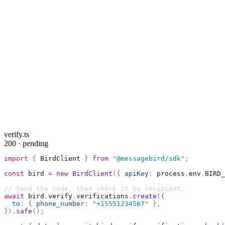
verify.ts
200 · pending
import
 {
 BirdClient 
}
 from
 "
@messagebird/sdk
"
;
const
 bird 
=
 new
 BirdClient
({
 apiKey
:
 process
.
env
.
BIRD_
// Send the code, then check it by recipient.
await
 bird
.
verify
.
verifications
.
create
({
  to
:
 {
 phone_number
:
 "
+15551234567
"
 },
}).
safe
();