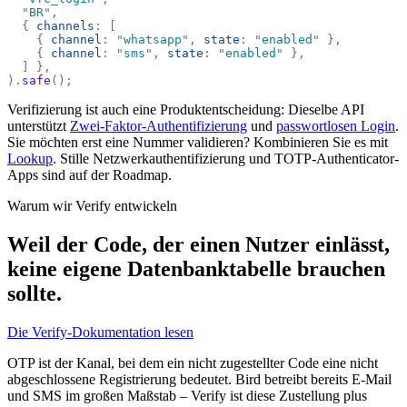
  "
BR
"
,
  {
 channels
:
 [
    {
 channel
:
 "
whatsapp
"
,
 state
:
 "
enabled
"
 },
    {
 channel
:
 "
sms
"
,
 state
:
 "
enabled
"
 },
  ]
 },
).
safe
();
Verifizierung ist auch eine Produktentscheidung: Dieselbe API
unterstützt
Zwei-Faktor-Authentifizierung
und
passwortlosen Login
.
Sie möchten erst eine Nummer validieren? Kombinieren Sie es mit
Lookup
. Stille Netzwerkauthentifizierung und TOTP-Authenticator-
Apps sind auf der Roadmap.
Warum wir Verify entwickeln
Weil der Code, der einen Nutzer einlässt,
keine eigene Datenbanktabelle brauchen
sollte.
Die Verify-Dokumentation lesen
OTP ist der Kanal, bei dem ein nicht zugestellter Code eine nicht
abgeschlossene Registrierung bedeutet. Bird betreibt bereits E-Mail
und SMS im großen Maßstab – Verify ist diese Zustellung plus