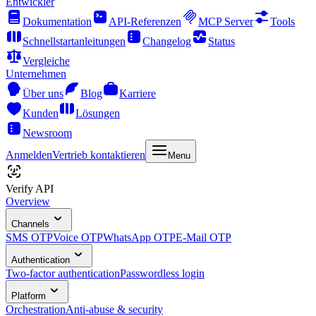
Entwickler
Dokumentation
API-Referenzen
MCP Server
Tools
Schnellstartanleitungen
Changelog
Status
Vergleiche
Unternehmen
Über uns
Blog
Karriere
Kunden
Lösungen
Newsroom
Anmelden
Vertrieb kontaktieren
Menu
Verify API
Overview
Channels
SMS OTP
Voice OTP
WhatsApp OTP
E-Mail OTP
Authentication
Two-factor authentication
Passwordless login
Platform
Orchestration
Anti-abuse & security