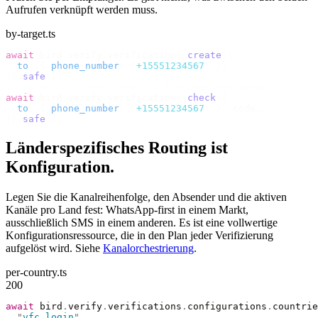
Aufrufen verknüpft werden muss.
by-target.ts
await
 bird
.
verify
.
verifications
.
create
({
  to
:
 {
 phone_number
:
 "
+15551234567
"
 },
}).
safe
();
// no id to store; check by the same recipient
await
 bird
.
verify
.
verifications
.
check
({
  to
:
 {
 phone_number
:
 "
+15551234567
"
 },
 code
,
}).
safe
();
Länderspezifisches Routing ist
Konfiguration.
Legen Sie die Kanalreihenfolge, den Absender und die aktiven
Kanäle pro Land fest: WhatsApp-first in einem Markt,
ausschließlich SMS in einem anderen. Es ist eine vollwertige
Konfigurationsressource, die in den Plan jeder Verifizierung
aufgelöst wird. Siehe
Kanalorchestrierung
.
per-country.ts
200
await
 bird
.
verify
.
verifications
.
configurations
.
countrie
  "
vfc_login
"
,