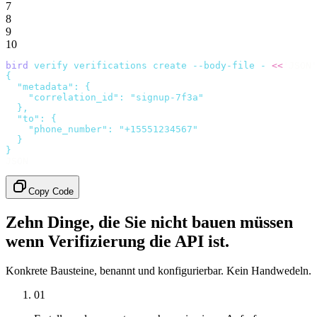
7
8
9
10
bird
 verify
 verifications
 create
 --body-file
 -
 <<
'JSON'
{
  "metadata": {
    "correlation_id": "signup-7f3a"
  },
  "to": {
    "phone_number": "+15551234567"
  }
}
JSON
Copy Code
Zehn Dinge, die Sie nicht bauen müssen
wenn Verifizierung die API ist.
Konkrete Bausteine, benannt und konfigurierbar. Kein Handwedeln.
01