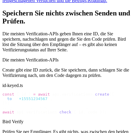
fehlgeschlagenen Versuchen und die Betrugs-Roadmap.
Speichern Sie nichts zwischen Senden und
Prüfen.
Die meisten Verification-APIs geben Ihnen eine ID, die Sie
speichern, nachschlagen und gegen die Sie den Code prüfen. Bird
löst die Sitzung über den Empfänger auf – es gibt also keinen
Verifizierungsstatus auf Ihrer Seite.
Die meisten Verification-APIs
Create gibt eine ID zurück, die Sie speichern, dann schlagen Sie die
Verifizierung nach, um den Code dagegen zu prüfen.
id-keyed.ts
const
 {
 id 
}
 =
 await
 api
.
verifications
.
create
({
  to
:
 "
+15551234567
"
,
});
// persist id somewhere, then later…
await
 api
.
verifications
.
check
({
 id
,
 code 
});
Bird Verify
Prüfen Sie per Empfänger. Es gibt nichts, was zwischen den beiden