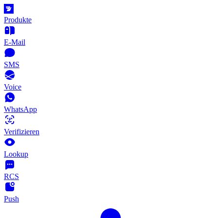
Produkte
E-Mail
SMS
Voice
WhatsApp
Verifizieren
Lookup
RCS
Push