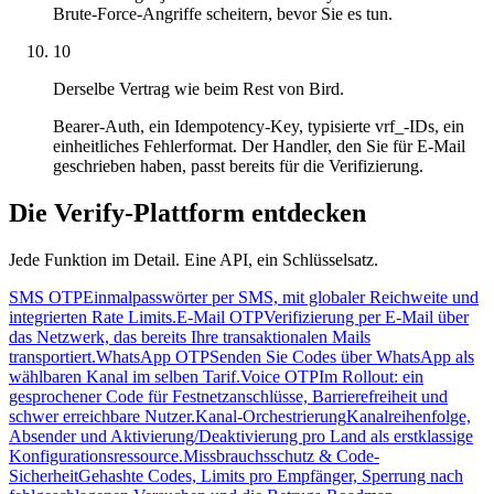
Brute-Force-Angriffe scheitern, bevor Sie es tun.
10
Derselbe Vertrag wie beim Rest von Bird.
Bearer-Auth, ein Idempotency-Key, typisierte vrf_-IDs, ein
einheitliches Fehlerformat. Der Handler, den Sie für E-Mail
geschrieben haben, passt bereits für die Verifizierung.
Die Verify-Plattform entdecken
Jede Funktion im Detail. Eine API, ein Schlüsselsatz.
SMS OTP
Einmalpasswörter per SMS, mit globaler Reichweite und
integrierten Rate Limits.
E-Mail OTP
Verifizierung per E-Mail über
das Netzwerk, das bereits Ihre transaktionalen Mails
transportiert.
WhatsApp OTP
Senden Sie Codes über WhatsApp als
wählbaren Kanal im selben Tarif.
Voice OTP
Im Rollout: ein
gesprochener Code für Festnetzanschlüsse, Barrierefreiheit und
schwer erreichbare Nutzer.
Kanal-Orchestrierung
Kanalreihenfolge,
Absender und Aktivierung/Deaktivierung pro Land als erstklassige
Konfigurationsressource.
Missbrauchsschutz & Code-
Sicherheit
Gehashte Codes, Limits pro Empfänger, Sperrung nach