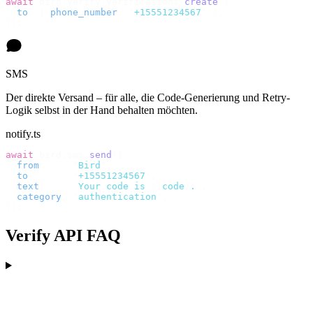
await
 bird
.
verify
.
verifications
.
create
({
  to
:
 {
 phone_number
:
 "
+15551234567
"
 },
});
SMS
Der direkte Versand – für alle, die Code-Generierung und Retry-
Logik selbst in der Hand behalten möchten.
notify.ts
await
 bird
.
sms
.
send
({
  from
:
     "
Bird
"
,
  to
:
       "
+15551234567
"
,
  text
:
     `
Your code is 
${
code
}
.
`
,
  category
:
 "
authentication
"
,
});
Verify API FAQ