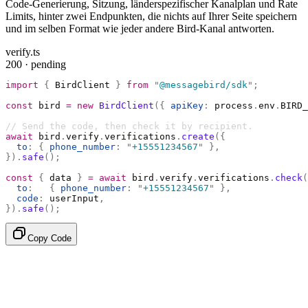
Code-Generierung, Sitzung, länderspezifischer Kanalplan und Rate
Limits, hinter zwei Endpunkten, die nichts auf Ihrer Seite speichern
und im selben Format wie jeder andere Bird-Kanal antworten.
verify.ts
200 · pending
import
 {
 BirdClient 
}
 from
 "
@messagebird/sdk
"
;
const
 bird 
=
 new
 BirdClient
({
 apiKey
:
 process
.
env
.
BIRD_
// Send the code, then check it by recipient.
await
 bird
.
verify
.
verifications
.
create
({
  to
:
 {
 phone_number
:
 "
+15551234567
"
 },
}).
safe
();
const
 {
 data 
}
 =
 await
 bird
.
verify
.
verifications
.
check
(
  to
:
   {
 phone_number
:
 "
+15551234567
"
 },
  code
:
 userInput
,
}).
safe
();
Copy Code