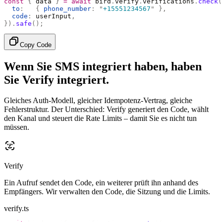
const
 {
 data 
}
 =
 await
 bird
.
verify
.
verifications
.
check
(
  to
:
   {
 phone_number
:
 "
+15551234567
"
 },
  code
:
 userInput
,
}).
safe
();
Copy Code
Wenn Sie SMS integriert haben, haben
Sie Verify integriert.
Gleiches Auth-Modell, gleicher Idempotenz-Vertrag, gleiche
Fehlerstruktur. Der Unterschied: Verify generiert den Code, wählt
den Kanal und steuert die Rate Limits – damit Sie es nicht tun
müssen.
Verify
Ein Aufruf sendet den Code, ein weiterer prüft ihn anhand des
Empfängers. Wir verwalten den Code, die Sitzung und die Limits.
verify.ts