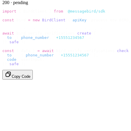
200 · pending
import
 {
 BirdClient 
}
 from
 "
@messagebird/sdk
"
;
const
 bird 
=
 new
 BirdClient
({
 apiKey
:
 process
.
env
.
BIRD_
// Send the code, then check it by recipient.
await
 bird
.
verify
.
verifications
.
create
({
  to
:
 {
 phone_number
:
 "
+15551234567
"
 },
}).
safe
();
const
 {
 data 
}
 =
 await
 bird
.
verify
.
verifications
.
check
(
  to
:
   {
 phone_number
:
 "
+15551234567
"
 },
  code
:
 userInput
,
}).
safe
();
Copy Code