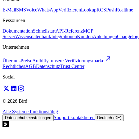
E-Mail
SMS
Voice
WhatsApp
Verifizieren
Lookup
RCS
Push
Realtime
Ressourcen
Dokumentation
Schnellstart
API-Referenz
MCP
Server
Wissensdatenbank
Integrationen
Kunden
Anleitungen
Changelog
Unternehmen
Über uns
Preise
Authifly, unsere Verifizierungsmarke
Rechtliches
AGB
Datenschutz
Trust Center
Social
© 2026 Bird
Alle Systeme funktionsfähig
Support kontaktieren
Datenschutzeinstellungen
Deutsch (DE)