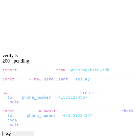
verify.ts
200 · pending
import
 {
 BirdClient 
}
 from
 "
@messagebird/sdk
"
;
const
 bird 
=
 new
 BirdClient
({
 apiKey
:
 process
.
env
.
BIRD_
// Send the code, then check it by recipient.
await
 bird
.
verify
.
verifications
.
create
({
  to
:
 {
 phone_number
:
 "
+15551234567
"
 },
}).
safe
();
const
 {
 data 
}
 =
 await
 bird
.
verify
.
verifications
.
check
(
  to
:
   {
 phone_number
:
 "
+15551234567
"
 },
  code
:
 userInput
,
}).
safe
();