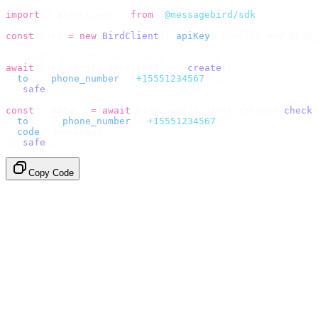
import
 {
 BirdClient 
}
 from
 "
@messagebird/sdk
"
;
const
 bird 
=
 new
 BirdClient
({
 apiKey
:
 process
.
env
.
BIRD_
// Send the code, then check it by recipient.
await
 bird
.
verify
.
verifications
.
create
({
  to
:
 {
 phone_number
:
 "
+15551234567
"
 },
}).
safe
();
const
 {
 data 
}
 =
 await
 bird
.
verify
.
verifications
.
check
(
  to
:
   {
 phone_number
:
 "
+15551234567
"
 },
  code
:
 userInput
,
}).
safe
();
Copy Code