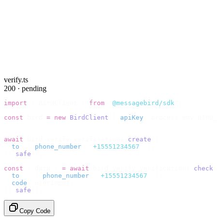
verify.ts
200 · pending
import
 {
 BirdClient 
}
 from
 "
@messagebird/sdk
"
;
const
 bird 
=
 new
 BirdClient
({
 apiKey
:
 process
.
env
.
BIRD_
// Send the code, then check it by recipient.
await
 bird
.
verify
.
verifications
.
create
({
  to
:
 {
 phone_number
:
 "
+15551234567
"
 },
}).
safe
();
const
 {
 data 
}
 =
 await
 bird
.
verify
.
verifications
.
check
(
  to
:
   {
 phone_number
:
 "
+15551234567
"
 },
  code
:
 userInput
,
}).
safe
();
Copy Code