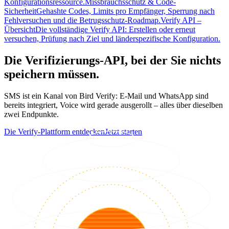
Konfigurationsressource.
Missbrauchsschutz & Code-
Sicherheit
Gehashte Codes, Limits pro Empfänger, Sperrung nach
Fehlversuchen und die Betrugsschutz-Roadmap.
Verify API –
Übersicht
Die vollständige Verify API: Erstellen oder erneut
versuchen, Prüfung nach Ziel und länderspezifische Konfiguration.
Die Verifizierungs-API, bei der Sie nichts
speichern müssen.
SMS ist ein Kanal von Bird Verify: E-Mail und WhatsApp sind
bereits integriert, Voice wird gerade ausgerollt – alles über dieselben
zwei Endpunkte.
Die Verify-Plattform entdecken
Jetzt starten