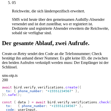
05
Reichweite, die sich länderspezifisch erweitert.
SMS wird heute über den gemeinsamen Authifly-Absender
versendet und ist dort zustellbar, wo er registriert ist.
Dedizierte und registrierte Absender erweitern die Reichweite,
sobald sie verfügbar sind.
Der gesamte Ablauf, zwei Aufrufe.
Create-or-Retry sendet den Code an die Telefonnummer; Check
bestätigt ihn anhand dieser Nummer. Es gibt keine ID, die zwischen
den beiden Aufrufen verknüpft werden muss: Der Empfänger ist der
Schlüssel.
sms-otp.ts
200
await
 bird
.
verify
.
verifications
.
create
({
  to
:
 {
 phone_number
:
 "
+15551234567
"
 },
}).
safe
();
const
 {
 data 
}
 =
 await
 bird
.
verify
.
verifications
.
check
(
  to
:
   {
 phone_number
:
 "
+15551234567
"
 },
  code
:
 userInput
,