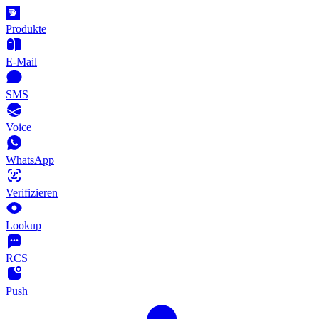
Produkte
E-Mail
SMS
Voice
WhatsApp
Verifizieren
Lookup
RCS
Push