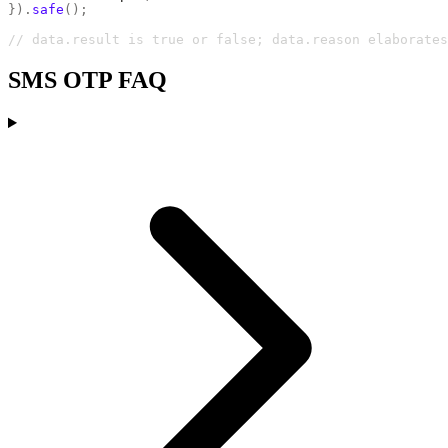
}).
safe
();
// data.result is true or false; data.reason elaborates
SMS OTP FAQ