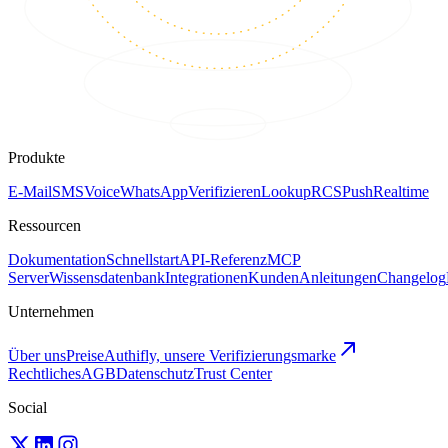
Produkte
E-Mail
SMS
Voice
WhatsApp
Verifizieren
Lookup
RCS
Push
Realtime
Ressourcen
Dokumentation
Schnellstart
API-Referenz
MCP
Server
Wissensdatenbank
Integrationen
Kunden
Anleitungen
Changelog
Unternehmen
Über uns
Preise
Authifly, unsere Verifizierungsmarke
Rechtliches
AGB
Datenschutz
Trust Center
Social