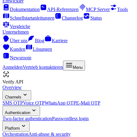
Entwickler
Dokumentation
API-Referenzen
MCP Server
Tools
Schnellstartanleitungen
Changelog
Status
Vergleiche
Unternehmen
Über uns
Blog
Karriere
Kunden
Lösungen
Newsroom
Anmelden
Vertrieb kontaktieren
Menu
Verify API
Overview
Channels
SMS OTP
Voice OTP
WhatsApp OTP
E-Mail OTP
Authentication
Two-factor authentication
Passwordless login
Platform
Orchestration
Anti-abuse & security