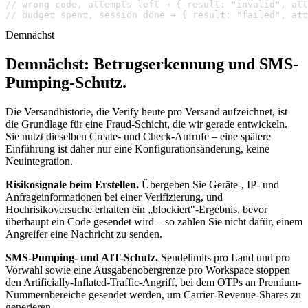
// wrong code, attempts left → { result: "invalid", at
// budget spent, session done → { result: "failed", att
Demnächst
Demnächst: Betrugserkennung und SMS-
Pumping-Schutz.
Die Versandhistorie, die Verify heute pro Versand aufzeichnet, ist
die Grundlage für eine Fraud-Schicht, die wir gerade entwickeln.
Sie nutzt dieselben Create- und Check-Aufrufe – eine spätere
Einführung ist daher nur eine Konfigurationsänderung, keine
Neuintegration.
Risikosignale beim Erstellen.
Übergeben Sie Geräte-, IP- und
Anfrageinformationen bei einer Verifizierung, und
Hochrisikoversuche erhalten ein „blockiert"-Ergebnis, bevor
überhaupt ein Code gesendet wird – so zahlen Sie nicht dafür, einem
Angreifer eine Nachricht zu senden.
SMS-Pumping- und AIT-Schutz.
Sendelimits pro Land und pro
Vorwahl sowie eine Ausgabenobergrenze pro Workspace stoppen
den Artificially-Inflated-Traffic-Angriff, bei dem OTPs an Premium-
Nummernbereiche gesendet werden, um Carrier-Revenue-Shares zu
generieren.