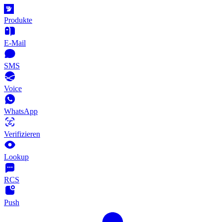
Produkte
E-Mail
SMS
Voice
WhatsApp
Verifizieren
Lookup
RCS
Push