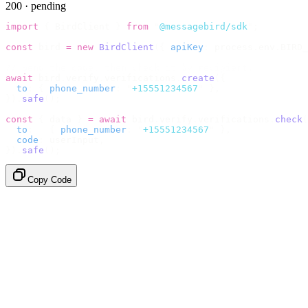
200 · pending
import
 {
 BirdClient 
}
 from
 "
@messagebird/sdk
"
;
const
 bird 
=
 new
 BirdClient
({
 apiKey
:
 process
.
env
.
BIRD_
// Send the code, then check it by recipient.
await
 bird
.
verify
.
verifications
.
create
({
  to
:
 {
 phone_number
:
 "
+15551234567
"
 },
}).
safe
();
const
 {
 data 
}
 =
 await
 bird
.
verify
.
verifications
.
check
(
  to
:
   {
 phone_number
:
 "
+15551234567
"
 },
  code
:
 userInput
,
}).
safe
();
Copy Code