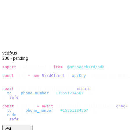
verify.ts
200 · pending
import
 {
 BirdClient 
}
 from
 "
@messagebird/sdk
"
;
const
 bird 
=
 new
 BirdClient
({
 apiKey
:
 process
.
env
.
BIRD_
// Send the code, then check it by recipient.
await
 bird
.
verify
.
verifications
.
create
({
  to
:
 {
 phone_number
:
 "
+15551234567
"
 },
}).
safe
();
const
 {
 data 
}
 =
 await
 bird
.
verify
.
verifications
.
check
(
  to
:
   {
 phone_number
:
 "
+15551234567
"
 },
  code
:
 userInput
,
}).
safe
();