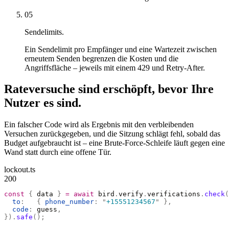
05
Sendelimits.
Ein Sendelimit pro Empfänger und eine Wartezeit zwischen
erneutem Senden begrenzen die Kosten und die
Angriffsfläche – jeweils mit einem 429 und Retry-After.
Rateversuche sind erschöpft, bevor Ihre
Nutzer es sind.
Ein falscher Code wird als Ergebnis mit den verbleibenden
Versuchen zurückgegeben, und die Sitzung schlägt fehl, sobald das
Budget aufgebraucht ist – eine Brute-Force-Schleife läuft gegen eine
Wand statt durch eine offene Tür.
lockout.ts
200
const
 {
 data 
}
 =
 await
 bird
.
verify
.
verifications
.
check
(
  to
:
   {
 phone_number
:
 "
+15551234567
"
 },
  code
:
 guess
,
}).
safe
();