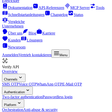
Entwickler
Dokumentation
API-Referenzen
MCP Server
Tools
Schnellstartanleitungen
Changelog
Status
Vergleiche
Unternehmen
Über uns
Blog
Karriere
Kunden
Lösungen
Newsroom
Anmelden
Vertrieb kontaktieren
Menu
Verify API
Overview
Channels
SMS OTP
Voice OTP
WhatsApp OTP
E-Mail OTP
Authentication
Two-factor authentication
Passwordless login
Platform
Orchestration
Anti-abuse & security