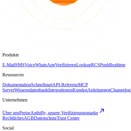
Produkte
E-Mail
SMS
Voice
WhatsApp
Verifizieren
Lookup
RCS
Push
Realtime
Ressourcen
Dokumentation
Schnellstart
API-Referenz
MCP
Server
Wissensdatenbank
Integrationen
Kunden
Anleitungen
Changelog
Unternehmen
Über uns
Preise
Authifly, unsere Verifizierungsmarke
Rechtliches
AGB
Datenschutz
Trust Center
Social