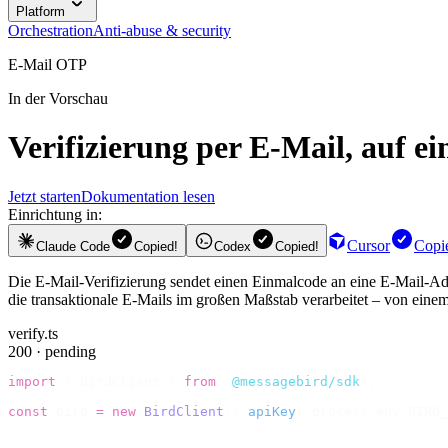
Platform
Orchestration
Anti-abuse & security
E-Mail OTP
In der Vorschau
Verifizierung per E-Mail, auf 
Jetzt starten
Dokumentation lesen
Einrichtung in:
Cursor
Copi
Claude Code
Copied!
Codex
Copied!
Die E-Mail-Verifizierung sendet einen Einmalcode an eine E-Mail-Adre
die transaktionale E-Mails im großen Maßstab verarbeitet – von eine
verify.ts
200 · pending
import
 {
 BirdClient 
}
 from
 "
@messagebird/sdk
"
;
const
 bird 
=
 new
 BirdClient
({
 apiKey
:
 process
.
env
.
BIRD_
// Send the code, then check it by recipient.