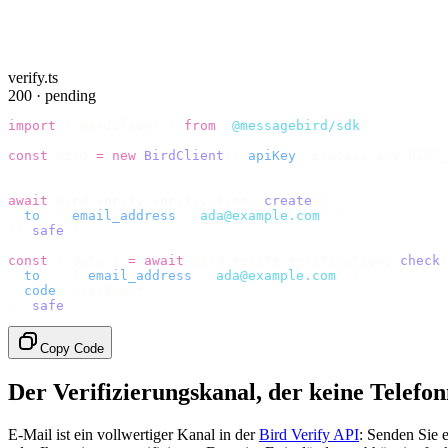
verify.ts
200 · pending
import
 {
 BirdClient 
}
 from
 "
@messagebird/sdk
"
;
const
 bird 
=
 new
 BirdClient
({
 apiKey
:
 process
.
env
.
BIRD_
// Send the code, then check it by recipient.
await
 bird
.
verify
.
verifications
.
create
({
  to
:
 {
 email_address
:
 "
ada@example.com
"
 },
}).
safe
();
const
 {
 data 
}
 =
 await
 bird
.
verify
.
verifications
.
check
(
  to
:
   {
 email_address
:
 "
ada@example.com
"
 },
  code
:
 userInput
,
}).
safe
();
Copy Code
Der Verifizierungskanal, der keine Telefo
E-Mail ist ein vollwertiger Kanal in der
Bird Verify API
: Senden Sie 