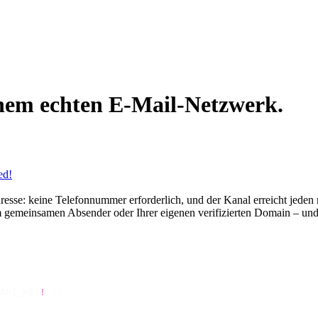
einem echten E-Mail-Netzwerk.
ed!
sse: keine Telefonnummer erforderlich, und der Kanal erreicht jeden mi
m gemeinsamen Absender oder Ihrer eigenen verifizierten Domain – und
API_KEY
!
 });