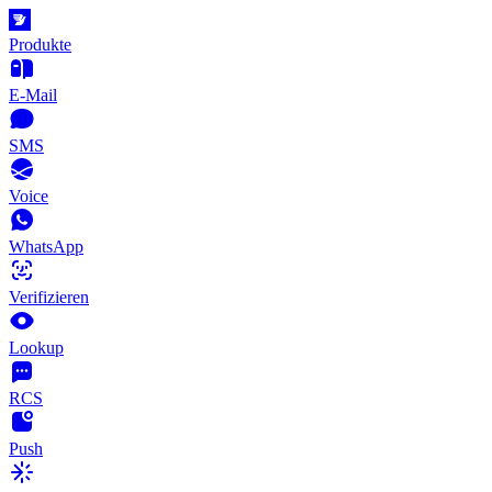
Produkte
E-Mail
SMS
Voice
WhatsApp
Verifizieren
Lookup
RCS
Push