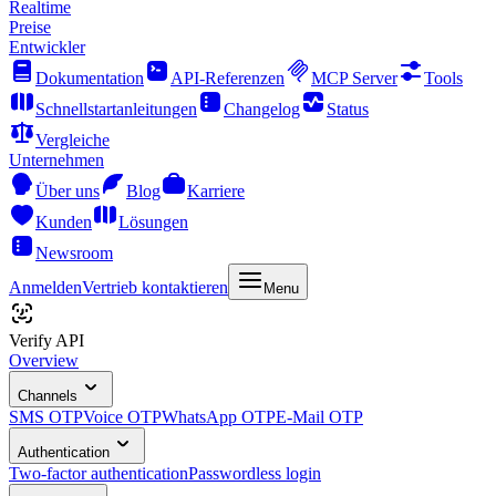
Realtime
Preise
Entwickler
Dokumentation
API-Referenzen
MCP Server
Tools
Schnellstartanleitungen
Changelog
Status
Vergleiche
Unternehmen
Über uns
Blog
Karriere
Kunden
Lösungen
Newsroom
Anmelden
Vertrieb kontaktieren
Menu
Verify API
Overview
Channels
SMS OTP
Voice OTP
WhatsApp OTP
E-Mail OTP
Authentication
Two-factor authentication
Passwordless login