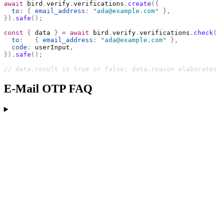
await
 bird
.
verify
.
verifications
.
create
({
  to
:
 {
 email_address
:
 "
ada@example.com
"
 },
}).
safe
();
const
 {
 data 
}
 =
 await
 bird
.
verify
.
verifications
.
check
(
  to
:
   {
 email_address
:
 "
ada@example.com
"
 },
  code
:
 userInput
,
}).
safe
();
// data.result is true or false; data.reason elaborates
E-Mail OTP FAQ