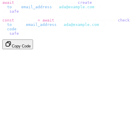
await
 bird
.
verify
.
verifications
.
create
({
  to
:
 {
 email_address
:
 "
ada@example.com
"
 },
}).
safe
();
const
 {
 data 
}
 =
 await
 bird
.
verify
.
verifications
.
check
(
  to
:
   {
 email_address
:
 "
ada@example.com
"
 },
  code
:
 userInput
,
}).
safe
();
Copy Code