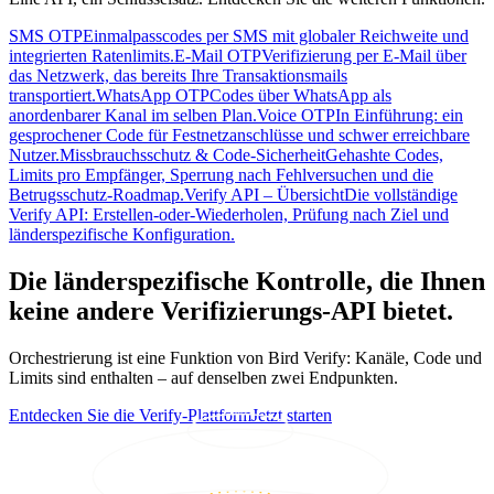
SMS OTP
Einmalpasscodes per SMS mit globaler Reichweite und
integrierten Ratenlimits.
E-Mail OTP
Verifizierung per E-Mail über
das Netzwerk, das bereits Ihre Transaktionsmails
transportiert.
WhatsApp OTP
Codes über WhatsApp als
anordenbarer Kanal im selben Plan.
Voice OTP
In Einführung: ein
gesprochener Code für Festnetzanschlüsse und schwer erreichbare
Nutzer.
Missbrauchsschutz & Code-Sicherheit
Gehashte Codes,
Limits pro Empfänger, Sperrung nach Fehlversuchen und die
Betrugsschutz-Roadmap.
Verify API – Übersicht
Die vollständige
Verify API: Erstellen-oder-Wiederholen, Prüfung nach Ziel und
länderspezifische Konfiguration.
Die länderspezifische Kontrolle, die Ihnen
keine andere Verifizierungs-API bietet.
Orchestrierung ist eine Funktion von Bird Verify: Kanäle, Code und
Limits sind enthalten – auf denselben zwei Endpunkten.
Entdecken Sie die Verify-Plattform
Jetzt starten