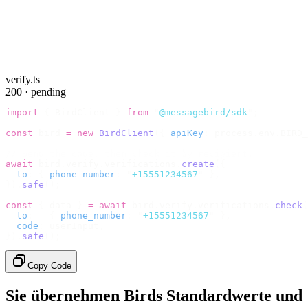
verify.ts
200 · pending
import
 {
 BirdClient 
}
 from
 "
@messagebird/sdk
"
;
const
 bird 
=
 new
 BirdClient
({
 apiKey
:
 process
.
env
.
BIRD_
// Send the code, then check it by recipient.
await
 bird
.
verify
.
verifications
.
create
({
  to
:
 {
 phone_number
:
 "
+15551234567
"
 },
}).
safe
();
const
 {
 data 
}
 =
 await
 bird
.
verify
.
verifications
.
check
(
  to
:
   {
 phone_number
:
 "
+15551234567
"
 },
  code
:
 userInput
,
}).
safe
();
Copy Code
Sie übernehmen Birds Standardwerte und