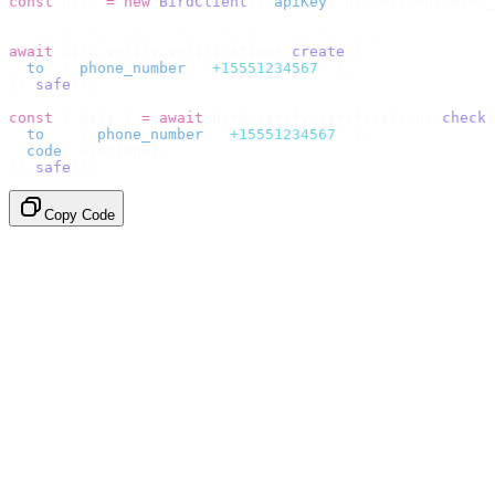
const
 bird 
=
 new
 BirdClient
({
 apiKey
:
 process
.
env
.
BIRD_
// Send the code, then check it by recipient.
await
 bird
.
verify
.
verifications
.
create
({
  to
:
 {
 phone_number
:
 "
+15551234567
"
 },
}).
safe
();
const
 {
 data 
}
 =
 await
 bird
.
verify
.
verifications
.
check
(
  to
:
   {
 phone_number
:
 "
+15551234567
"
 },
  code
:
 userInput
,
}).
safe
();
Copy Code