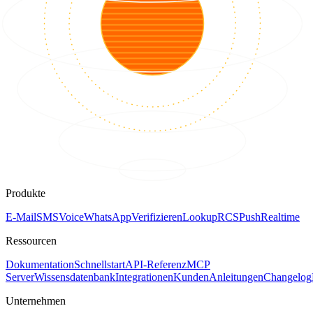
Produkte
E-Mail
SMS
Voice
WhatsApp
Verifizieren
Lookup
RCS
Push
Realtime
Ressourcen
Dokumentation
Schnellstart
API-Referenz
MCP
Server
Wissensdatenbank
Integrationen
Kunden
Anleitungen
Changelog
Unternehmen