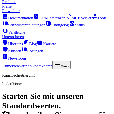
Realtime
Preise
Entwickler
Dokumentation
API-Referenzen
MCP Server
Tools
Schnellstartanleitungen
Changelog
Status
Vergleiche
Unternehmen
Über uns
Blog
Karriere
Kunden
Lösungen
Newsroom
Anmelden
Vertrieb kontaktieren
Menu
Kanalorchestrierung
In der Vorschau
Starten Sie mit unseren
Standardwerten.