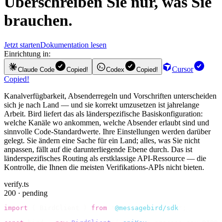
Überschreiben Sie nur, was Sie
brauchen.
Jetzt starten
Dokumentation lesen
Einrichtung in:
Cursor
Claude Code
Copied!
Codex
Copied!
Copied!
Kanalverfügbarkeit, Absenderregeln und Vorschriften unterscheiden
sich je nach Land — und sie korrekt umzusetzen ist jahrelange
Arbeit. Bird liefert das als länderspezifische Basiskonfiguration:
welche Kanäle wo ankommen, welche Absender erlaubt sind und
sinnvolle Code-Standardwerte. Ihre Einstellungen werden darüber
gelegt. Sie ändern eine Sache für ein Land; alles, was Sie nicht
anpassen, fällt auf die darunterliegende Ebene durch. Das ist
länderspezifisches Routing als erstklassige API-Ressource — die
Kontrolle, die Ihnen die meisten Verifikations-APIs nicht bieten.
verify.ts
200 · pending
import
 {
 BirdClient 
}
 from
 "
@messagebird/sdk
"
;