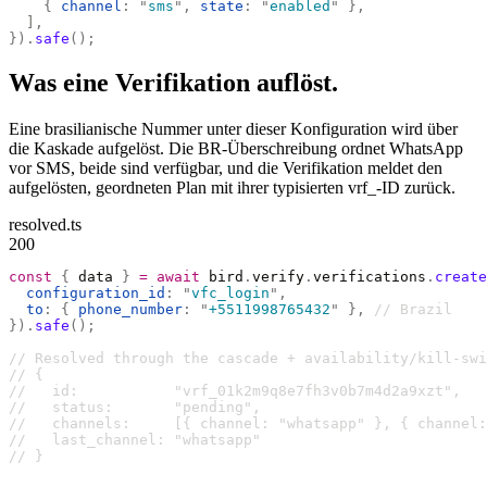
    {
 channel
:
 "
sms
"
,
 state
:
 "
enabled
"
 },
  ],
}).
safe
();
Was eine Verifikation auflöst.
Eine brasilianische Nummer unter dieser Konfiguration wird über
die Kaskade aufgelöst. Die BR-Überschreibung ordnet WhatsApp
vor SMS, beide sind verfügbar, und die Verifikation meldet den
aufgelösten, geordneten Plan mit ihrer typisierten vrf_-ID zurück.
resolved.ts
200
const
 {
 data 
}
 =
 await
 bird
.
verify
.
verifications
.
create
  configuration_id
:
 "
vfc_login
"
,
  to
:
 {
 phone_number
:
 "
+5511998765432
"
 },
 // Brazil
}).
safe
();
// Resolved through the cascade + availability/kill-swi
// {
//   id:           "vrf_01k2m9q8e7fh3v0b7m4d2a9xzt",
//   status:       "pending",
//   channels:     [{ channel: "whatsapp" }, { channel:
//   last_channel: "whatsapp"
// }