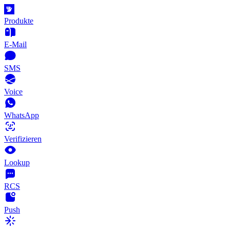
Produkte
E-Mail
SMS
Voice
WhatsApp
Verifizieren
Lookup
RCS
Push