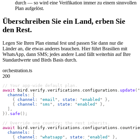
durch — so wird eine Verifikation immer zu einem sinnvollen
Plan aufgelöst.
Überschreiben Sie ein Land, erben Sie
den Rest.
Legen Sie Ihren Plan einmal fest und passen Sie dann nur die
Länder an, die etwas anderes brauchen. Hier führt Brasilien mit
WhatsApp, dann SMS; jedes andere Land fällt weiterhin auf Ihre
Standardwerte und Birds Basis durch.
orchestration.ts
200
// Your app-wide default plan.
await
 bird
.
verify
.
verifications
.
configurations
.
update
(
"
  channels
:
 [
    {
 channel
:
 "
email
"
,
 state
:
 "
enabled
"
 },
    {
 channel
:
 "
sms
"
,
 state
:
 "
enabled
"
 },
  ],
}).
safe
();
// Override one country; the rest inherits.
await
 bird
.
verify
.
verifications
.
configurations
.
countrie
  channels
:
 [
    {
 channel
:
 "
whatsapp
"
,
 state
:
 "
enabled
"
 },