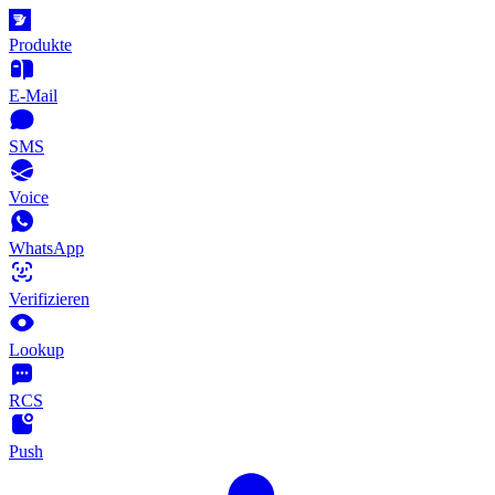
Produkte
E-Mail
SMS
Voice
WhatsApp
Verifizieren
Lookup
RCS
Push