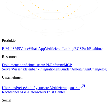
Produkte
E-Mail
SMS
Voice
WhatsApp
Verifizieren
Lookup
RCS
Push
Realtime
Ressourcen
Dokumentation
Schnellstart
API-Referenz
MCP
Server
Wissensdatenbank
Integrationen
Kunden
Anleitungen
Changelog
Unternehmen
Über uns
Preise
Authifly, unsere Verifizierungsmarke
Rechtliches
AGB
Datenschutz
Trust Center
Social