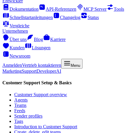
Entwickler
Dokumentation
API-Referenzen
MCP Server
Tools
Schnellstartanleitungen
Changelog
Status
Vergleiche
Unternehmen
Über uns
Blog
Karriere
Kunden
Lösungen
Newsroom
Anmelden
Vertrieb kontaktieren
Menu
Marketing
Support
Developer
AI
Customer Support Setup & Basics
Customer Support overview
Agents
Teams
Feeds
Sender profiles
Tags
Introduction to Customer Support
Create, delete, edit teams