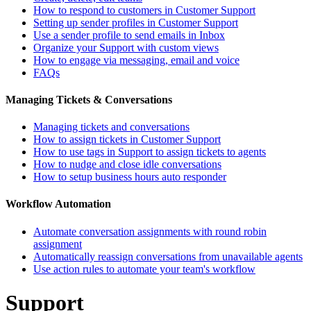
How to respond to customers in Customer Support
Setting up sender profiles in Customer Support
Use a sender profile to send emails in Inbox
Organize your Support with custom views
How to engage via messaging, email and voice
FAQs
Managing Tickets & Conversations
Managing tickets and conversations
How to assign tickets in Customer Support
How to use tags in Support to assign tickets to agents
How to nudge and close idle conversations
How to setup business hours auto responder
Workflow Automation
Automate conversation assignments with round robin
assignment
Automatically reassign conversations from unavailable agents
Use action rules to automate your team's workflow
Support