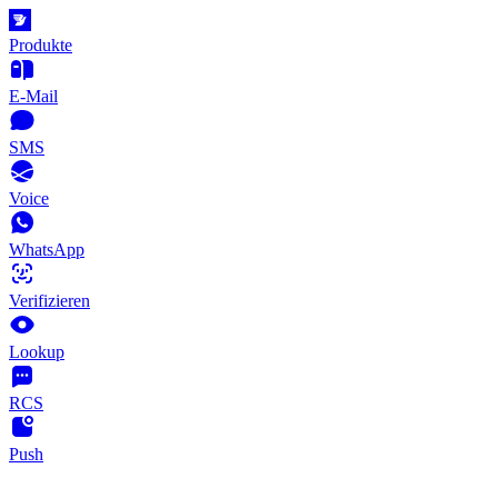
Produkte
E-Mail
SMS
Voice
WhatsApp
Verifizieren
Lookup
RCS
Push