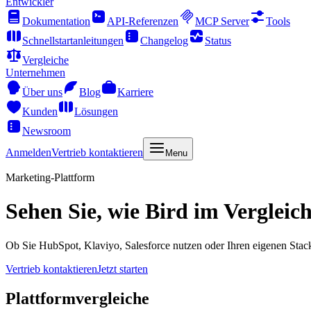
Entwickler
Dokumentation
API-Referenzen
MCP Server
Tools
Schnellstartanleitungen
Changelog
Status
Vergleiche
Unternehmen
Über uns
Blog
Karriere
Kunden
Lösungen
Newsroom
Anmelden
Vertrieb kontaktieren
Menu
Marketing-Plattform
Sehen Sie, wie Bird im Vergleic
Ob Sie HubSpot, Klaviyo, Salesforce nutzen oder Ihren eigenen Stack a
Vertrieb kontaktieren
Jetzt starten
Plattformvergleiche