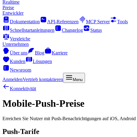
Realtime
Preise
Entwickler
Dokumentation
API-Referenzen
MCP Server
Tools
Schnellstartanleitungen
Changelog
Status
Vergleiche
Unternehmen
Über uns
Blog
Karriere
Kunden
Lösungen
Newsroom
Anmelden
Vertrieb kontaktieren
Menu
Konnektivität
Mobile-Push-Preise
Erreichen Sie Nutzer mit Push-Benachrichtigungen auf iOS, Android 
Push-Tarife