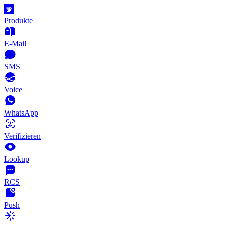
Produkte
E-Mail
SMS
Voice
WhatsApp
Verifizieren
Lookup
RCS
Push