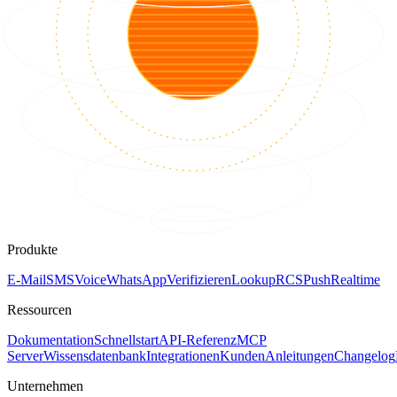
Produkte
E-Mail
SMS
Voice
WhatsApp
Verifizieren
Lookup
RCS
Push
Realtime
Ressourcen
Dokumentation
Schnellstart
API-Referenz
MCP
Server
Wissensdatenbank
Integrationen
Kunden
Anleitungen
Changelog
Unternehmen