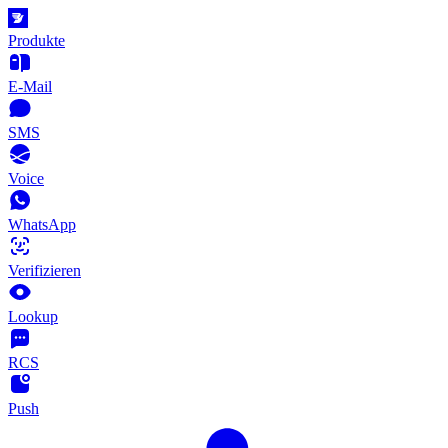
Produkte
E-Mail
SMS
Voice
WhatsApp
Verifizieren
Lookup
RCS
Push