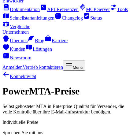
Entwickler
Dokumentation
API-Referenzen
MCP Server
Tools
Schnellstartanleitungen
Changelog
Status
Vergleiche
Unternehmen
Über uns
Blog
Karriere
Kunden
Lösungen
Newsroom
Anmelden
Vertrieb kontaktieren
Menu
Konnektivität
PowerMTA-Preise
Selbst gehosteter MTA in Enterprise-Qualität für Versender, die
volle Kontrolle über ihre E-Mail-Infrastruktur benötigen.
Individuelle Preise
Sprechen Sie mit uns