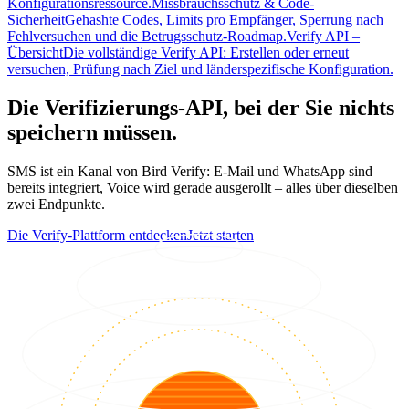
Konfigurationsressource.
Missbrauchsschutz & Code-
Sicherheit
Gehashte Codes, Limits pro Empfänger, Sperrung nach
Fehlversuchen und die Betrugsschutz-Roadmap.
Verify API –
Übersicht
Die vollständige Verify API: Erstellen oder erneut
versuchen, Prüfung nach Ziel und länderspezifische Konfiguration.
Die Verifizierungs-API, bei der Sie nichts
speichern müssen.
SMS ist ein Kanal von Bird Verify: E-Mail und WhatsApp sind
bereits integriert, Voice wird gerade ausgerollt – alles über dieselben
zwei Endpunkte.
Die Verify-Plattform entdecken
Jetzt starten