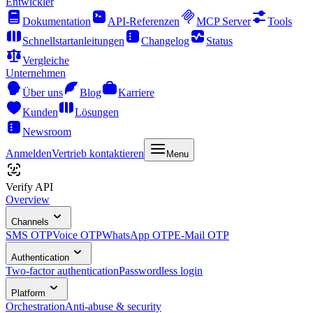
Entwickler
Dokumentation
API-Referenzen
MCP Server
Tools
Schnellstartanleitungen
Changelog
Status
Vergleiche
Unternehmen
Über uns
Blog
Karriere
Kunden
Lösungen
Newsroom
Anmelden
Vertrieb kontaktieren
Menu
Verify API
Overview
Channels
SMS OTP
Voice OTP
WhatsApp OTP
E-Mail OTP
Authentication
Two-factor authentication
Passwordless login
Platform
Orchestration
Anti-abuse & security