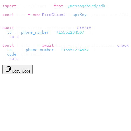
import
 {
 BirdClient 
}
 from
 "
@messagebird/sdk
"
;
const
 bird 
=
 new
 BirdClient
({
 apiKey
:
 process
.
env
.
BIRD_
// Send the code, then check it by recipient.
await
 bird
.
verify
.
verifications
.
create
({
  to
:
 {
 phone_number
:
 "
+15551234567
"
 },
}).
safe
();
const
 {
 data 
}
 =
 await
 bird
.
verify
.
verifications
.
check
(
  to
:
   {
 phone_number
:
 "
+15551234567
"
 },
  code
:
 userInput
,
}).
safe
();
Copy Code