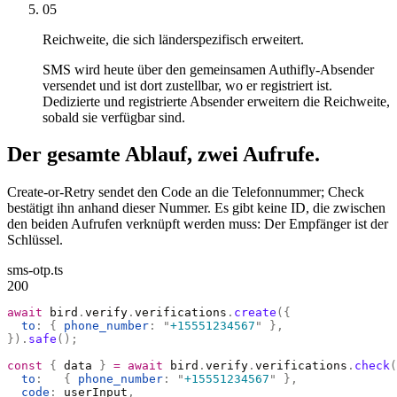
05
Reichweite, die sich länderspezifisch erweitert.
SMS wird heute über den gemeinsamen Authifly-Absender
versendet und ist dort zustellbar, wo er registriert ist.
Dedizierte und registrierte Absender erweitern die Reichweite,
sobald sie verfügbar sind.
Der gesamte Ablauf, zwei Aufrufe.
Create-or-Retry sendet den Code an die Telefonnummer; Check
bestätigt ihn anhand dieser Nummer. Es gibt keine ID, die zwischen
den beiden Aufrufen verknüpft werden muss: Der Empfänger ist der
Schlüssel.
sms-otp.ts
200
await
 bird
.
verify
.
verifications
.
create
({
  to
:
 {
 phone_number
:
 "
+15551234567
"
 },
}).
safe
();
const
 {
 data 
}
 =
 await
 bird
.
verify
.
verifications
.
check
(
  to
:
   {
 phone_number
:
 "
+15551234567
"
 },
  code
:
 userInput
,