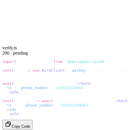
verify.ts
200 · pending
import
 {
 BirdClient 
}
 from
 "
@messagebird/sdk
"
;
const
 bird 
=
 new
 BirdClient
({
 apiKey
:
 process
.
env
.
BIRD_
// Send the code, then check it by recipient.
await
 bird
.
verify
.
verifications
.
create
({
  to
:
 {
 phone_number
:
 "
+15551234567
"
 },
}).
safe
();
const
 {
 data 
}
 =
 await
 bird
.
verify
.
verifications
.
check
(
  to
:
   {
 phone_number
:
 "
+15551234567
"
 },
  code
:
 userInput
,
}).
safe
();
Copy Code