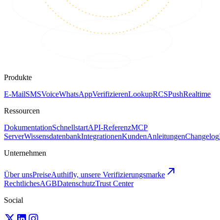
Produkte
E-Mail
SMS
Voice
WhatsApp
Verifizieren
Lookup
RCS
Push
Realtime
Ressourcen
Dokumentation
Schnellstart
API-Referenz
MCP
Server
Wissensdatenbank
Integrationen
Kunden
Anleitungen
Changelog
Unternehmen
Über uns
Preise
Authifly, unsere Verifizierungsmarke
Rechtliches
AGB
Datenschutz
Trust Center
Social