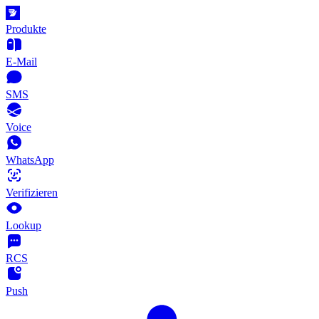
Produkte
E-Mail
SMS
Voice
WhatsApp
Verifizieren
Lookup
RCS
Push