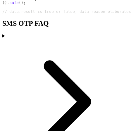
}).
safe
();
// data.result is true or false; data.reason elaborates
SMS OTP FAQ