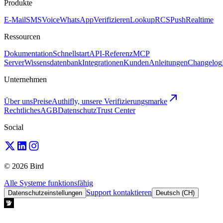
Produkte
E-Mail
SMS
Voice
WhatsApp
Verifizieren
Lookup
RCS
Push
Realtime
Ressourcen
Dokumentation
Schnellstart
API-Referenz
MCP
Server
Wissensdatenbank
Integrationen
Kunden
Anleitungen
Changelog
Unternehmen
Über uns
Preise
Authifly, unsere Verifizierungsmarke
Rechtliches
AGB
Datenschutz
Trust Center
Social
© 2026 Bird
Alle Systeme funktionsfähig
Support kontaktieren
Datenschutzeinstellungen
Deutsch (CH)