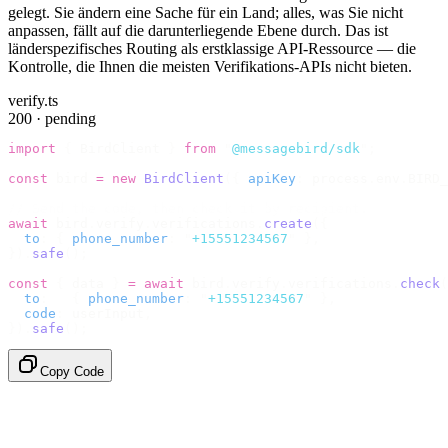
gelegt. Sie ändern eine Sache für ein Land; alles, was Sie nicht
anpassen, fällt auf die darunterliegende Ebene durch. Das ist
länderspezifisches Routing als erstklassige API-Ressource — die
Kontrolle, die Ihnen die meisten Verifikations-APIs nicht bieten.
verify.ts
200 · pending
import
 {
 BirdClient 
}
 from
 "
@messagebird/sdk
"
;
const
 bird 
=
 new
 BirdClient
({
 apiKey
:
 process
.
env
.
BIRD_
// Send the code, then check it by recipient.
await
 bird
.
verify
.
verifications
.
create
({
  to
:
 {
 phone_number
:
 "
+15551234567
"
 },
}).
safe
();
const
 {
 data 
}
 =
 await
 bird
.
verify
.
verifications
.
check
(
  to
:
   {
 phone_number
:
 "
+15551234567
"
 },
  code
:
 userInput
,
}).
safe
();
Copy Code