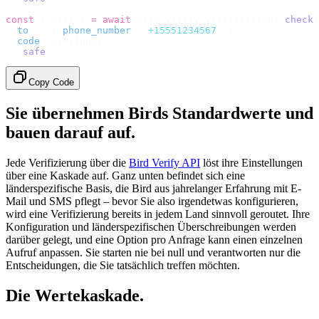
const
 {
 data 
}
 =
 await
 bird
.
verify
.
verifications
.
check
(
  to
:
   {
 phone_number
:
 "
+15551234567
"
 },
  code
:
 userInput
,
}).
safe
();
Copy Code
Sie übernehmen Birds Standardwerte und
bauen darauf auf.
Jede Verifizierung über die
Bird Verify API
löst ihre Einstellungen
über eine Kaskade auf. Ganz unten befindet sich eine
länderspezifische Basis, die Bird aus jahrelanger Erfahrung mit E-
Mail und SMS pflegt – bevor Sie also irgendetwas konfigurieren,
wird eine Verifizierung bereits in jedem Land sinnvoll geroutet. Ihre
Konfiguration und länderspezifischen Überschreibungen werden
darüber gelegt, und eine Option pro Anfrage kann einen einzelnen
Aufruf anpassen. Sie starten nie bei null und verantworten nur die
Entscheidungen, die Sie tatsächlich treffen möchten.
Die Wertekaskade.