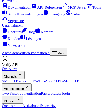
Entwickler
Dokumentation
API-Referenzen
MCP Server
Tools
Schnellstartanleitungen
Changelog
Status
Vergleiche
Unternehmen
Über uns
Blog
Karriere
Kunden
Lösungen
Newsroom
Anmelden
Vertrieb kontaktieren
Menu
Verify API
Overview
Channels
SMS OTP
Voice OTP
WhatsApp OTP
E-Mail OTP
Authentication
Two-factor authentication
Passwordless login
Platform
Orchestration
Anti-abuse & security