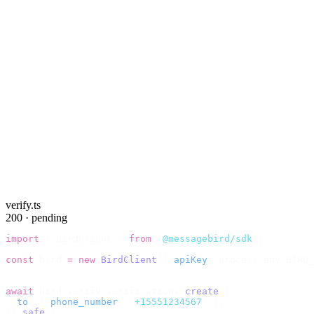
verify.ts
200 · pending
import
 {
 BirdClient 
}
 from
 "
@messagebird/sdk
"
;
const
 bird 
=
 new
 BirdClient
({
 apiKey
:
 process
.
env
.
BIRD_
// Send the code, then check it by recipient.
await
 bird
.
verify
.
verifications
.
create
({
  to
:
 {
 phone_number
:
 "
+15551234567
"
 },
}).
safe
();