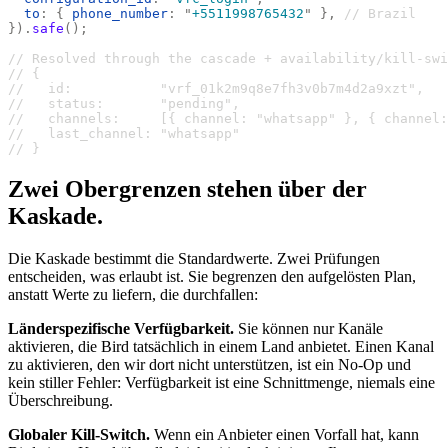
  to
:
 {
 phone_number
:
 "
+5511998765432
"
 },
 // Brazil
}).
safe
();
// Resolved through the cascade + availability/kill-swi
// {
//   id:           "vrf_01k2m9q8e7fh3v0b7m4d2a9xzt",
//   status:       "pending",
//   channels:     [{ channel: "whatsapp" }, { channel:
//   last_channel: "whatsapp"
// }
Zwei Obergrenzen stehen über der
Kaskade.
Die Kaskade bestimmt die Standardwerte. Zwei Prüfungen
entscheiden, was erlaubt ist. Sie begrenzen den aufgelösten Plan,
anstatt Werte zu liefern, die durchfallen:
Länderspezifische Verfügbarkeit.
Sie können nur Kanäle
aktivieren, die Bird tatsächlich in einem Land anbietet. Einen Kanal
zu aktivieren, den wir dort nicht unterstützen, ist ein No-Op und
kein stiller Fehler: Verfügbarkeit ist eine Schnittmenge, niemals eine
Überschreibung.
Globaler Kill-Switch.
Wenn ein Anbieter einen Vorfall hat, kann