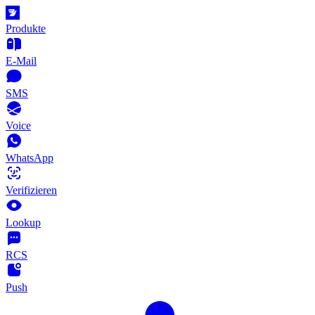
Produkte
E-Mail
SMS
Voice
WhatsApp
Verifizieren
Lookup
RCS
Push