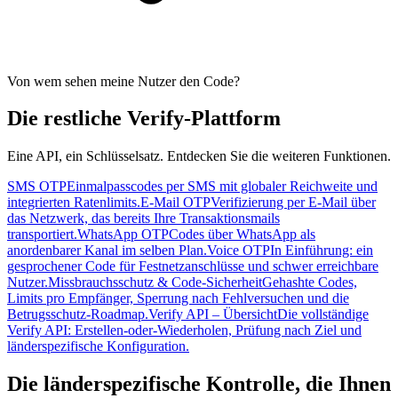
Von wem sehen meine Nutzer den Code?
Die restliche Verify-Plattform
Eine API, ein Schlüsselsatz. Entdecken Sie die weiteren Funktionen.
SMS OTP
Einmalpasscodes per SMS mit globaler Reichweite und
integrierten Ratenlimits.
E-Mail OTP
Verifizierung per E-Mail über
das Netzwerk, das bereits Ihre Transaktionsmails
transportiert.
WhatsApp OTP
Codes über WhatsApp als
anordenbarer Kanal im selben Plan.
Voice OTP
In Einführung: ein
gesprochener Code für Festnetzanschlüsse und schwer erreichbare
Nutzer.
Missbrauchsschutz & Code-Sicherheit
Gehashte Codes,
Limits pro Empfänger, Sperrung nach Fehlversuchen und die
Betrugsschutz-Roadmap.
Verify API – Übersicht
Die vollständige
Verify API: Erstellen-oder-Wiederholen, Prüfung nach Ziel und
länderspezifische Konfiguration.
Die länderspezifische Kontrolle, die Ihnen