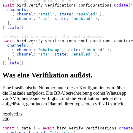
// Your app-wide default plan.
await
 bird
.
verify
.
verifications
.
configurations
.
update
(
"
  channels
:
 [
    {
 channel
:
 "
email
"
,
 state
:
 "
enabled
"
 },
    {
 channel
:
 "
sms
"
,
 state
:
 "
enabled
"
 },
  ],
}).
safe
();
// Override one country; the rest inherits.
await
 bird
.
verify
.
verifications
.
configurations
.
countrie
  channels
:
 [
    {
 channel
:
 "
whatsapp
"
,
 state
:
 "
enabled
"
 },
    {
 channel
:
 "
sms
"
,
 state
:
 "
enabled
"
 },
  ],
}).
safe
();
Was eine Verifikation auflöst.
Eine brasilianische Nummer unter dieser Konfiguration wird über
die Kaskade aufgelöst. Die BR-Überschreibung ordnet WhatsApp
vor SMS, beide sind verfügbar, und die Verifikation meldet den
aufgelösten, geordneten Plan mit ihrer typisierten vrf_-ID zurück.
resolved.ts
200
const
 {
 data 
}
 =
 await
 bird
.
verify
.
verifications
.
create
  configuration_id
:
 "
vfc_login
"
,