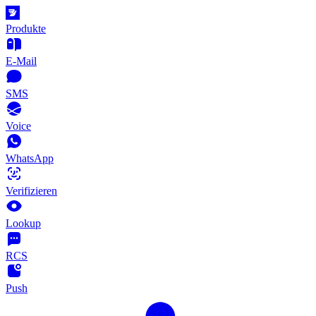
Produkte
E-Mail
SMS
Voice
WhatsApp
Verifizieren
Lookup
RCS
Push