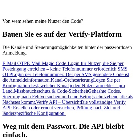
Von wem sehen meine Nutzer den Code?
Bauen Sie es auf der Verify-Plattform
Die Kanäle und Steuerungsmöglichkeiten hinter der passwortlosen
Anmeldung.
E-Mail OTP
E-Mail-Magic-Code-Login für Nutzer, die Sie per
Posteingang erreichen – keine Telefonnummer erforderlich.
SMS
OTP
Login per Telefonnummer: Der per SMS gesendete Code ist
die Anmeldeinformation.
Kanal-Orchestrierung
Legen Sie per
Konfiguration fest, welcher Kanal jeden Nutzer anmeldet – pro
Land.
Missbrauchsschutz & Code-Sicherheit
Gehashte Codes,
Sperrung nach Fehlversuchen und eine Betrugsschutzebene, die als
Nächstes kommt.
Verify API – Übersicht
Die vollständige Verify
API: Erstellen oder erneut versuchen, Prüfung nach Ziel und
länderspezifische Konfiguration.
Weg mit dem Passwort. Die API bleibt
einfach.