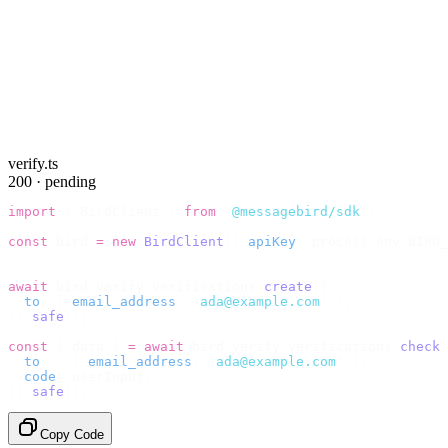
verify.ts
200 · pending
import
 {
 BirdClient 
}
 from
 "
@messagebird/sdk
"
;
const
 bird 
=
 new
 BirdClient
({
 apiKey
:
 process
.
env
.
BIRD_
// Send the code, then check it by recipient.
await
 bird
.
verify
.
verifications
.
create
({
  to
:
 {
 email_address
:
 "
ada@example.com
"
 },
}).
safe
();
const
 {
 data 
}
 =
 await
 bird
.
verify
.
verifications
.
check
(
  to
:
   {
 email_address
:
 "
ada@example.com
"
 },
  code
:
 userInput
,
}).
safe
();
Copy Code