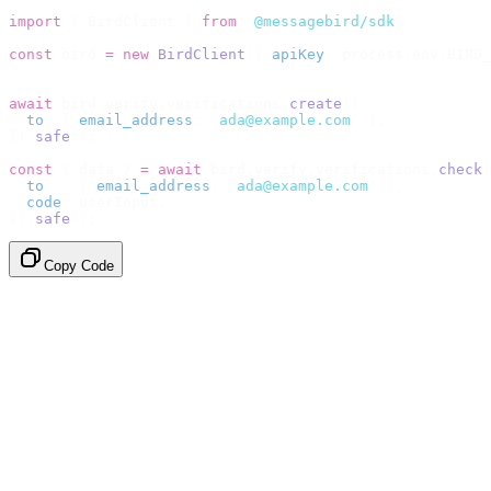
import
 {
 BirdClient 
}
 from
 "
@messagebird/sdk
"
;
const
 bird 
=
 new
 BirdClient
({
 apiKey
:
 process
.
env
.
BIRD_
// Send the code, then check it by recipient.
await
 bird
.
verify
.
verifications
.
create
({
  to
:
 {
 email_address
:
 "
ada@example.com
"
 },
}).
safe
();
const
 {
 data 
}
 =
 await
 bird
.
verify
.
verifications
.
check
(
  to
:
   {
 email_address
:
 "
ada@example.com
"
 },
  code
:
 userInput
,
}).
safe
();
Copy Code