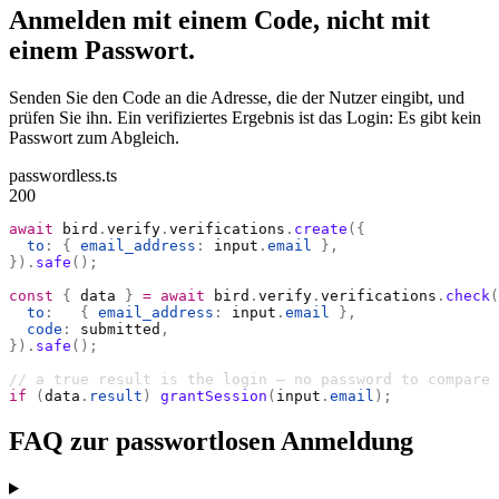
Anmelden mit einem Code, nicht mit
einem Passwort.
Senden Sie den Code an die Adresse, die der Nutzer eingibt, und
prüfen Sie ihn. Ein verifiziertes Ergebnis ist das Login: Es gibt kein
Passwort zum Abgleich.
passwordless.ts
200
await
 bird
.
verify
.
verifications
.
create
({
  to
:
 {
 email_address
:
 input
.
email
 },
}).
safe
();
const
 {
 data 
}
 =
 await
 bird
.
verify
.
verifications
.
check
(
  to
:
   {
 email_address
:
 input
.
email
 },
  code
:
 submitted
,
}).
safe
();
// a true result is the login — no password to compare
if
 (
data
.
result
)
 grantSession
(
input
.
email
);
FAQ zur passwortlosen Anmeldung