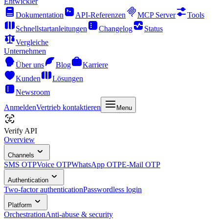
Entwickler
Dokumentation
API-Referenzen
MCP Server
Tools
Schnellstartanleitungen
Changelog
Status
Vergleiche
Unternehmen
Über uns
Blog
Karriere
Kunden
Lösungen
Newsroom
Anmelden
Vertrieb kontaktieren
Menu
Verify API
Overview
Channels
SMS OTP
Voice OTP
WhatsApp OTP
E-Mail OTP
Authentication
Two-factor authentication
Passwordless login
Platform
Orchestration
Anti-abuse & security