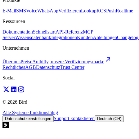
Produkte
E-Mail
SMS
Voice
WhatsApp
Verifizieren
Lookup
RCS
Push
Realtime
Ressourcen
Dokumentation
Schnellstart
API-Referenz
MCP
Server
Wissensdatenbank
Integrationen
Kunden
Anleitungen
Changelog
Unternehmen
Über uns
Preise
Authifly, unsere Verifizierungsmarke
Rechtliches
AGB
Datenschutz
Trust Center
Social
© 2026 Bird
Alle Systeme funktionsfähig
Support kontaktieren
Datenschutzeinstellungen
Deutsch (CH)