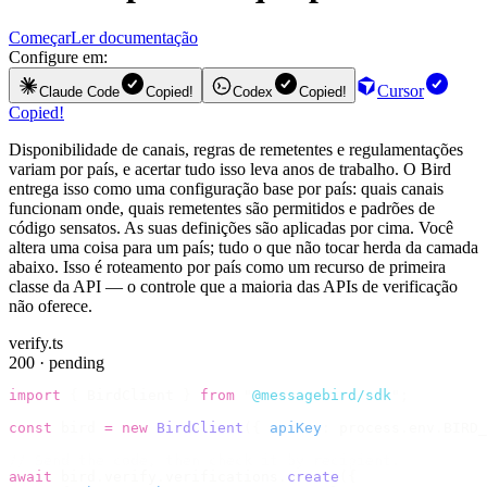
Começar
Ler documentação
Configure em:
Cursor
Claude Code
Copied!
Codex
Copied!
Copied!
Disponibilidade de canais, regras de remetentes e regulamentações
variam por país, e acertar tudo isso leva anos de trabalho. O Bird
entrega isso como uma configuração base por país: quais canais
funcionam onde, quais remetentes são permitidos e padrões de
código sensatos. As suas definições são aplicadas por cima. Você
altera uma coisa para um país; tudo o que não tocar herda da camada
abaixo. Isso é roteamento por país como um recurso de primeira
classe da API — o controle que a maioria das APIs de verificação
não oferece.
verify.ts
200 · pending
import
 {
 BirdClient 
}
 from
 "
@messagebird/sdk
"
;
const
 bird 
=
 new
 BirdClient
({
 apiKey
:
 process
.
env
.
BIRD_
// Send the code, then check it by recipient.
await
 bird
.
verify
.
verifications
.
create
({