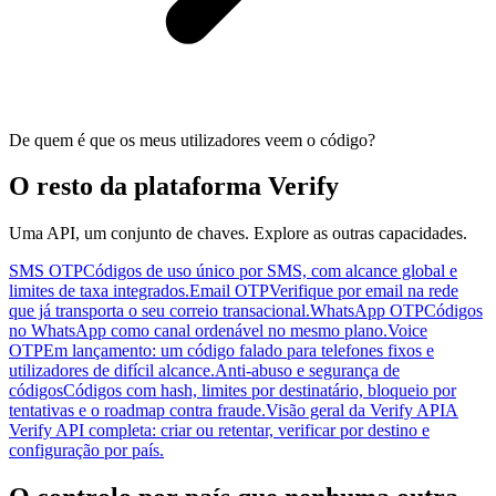
De quem é que os meus utilizadores veem o código?
O resto da plataforma Verify
Uma API, um conjunto de chaves. Explore as outras capacidades.
SMS OTP
Códigos de uso único por SMS, com alcance global e
limites de taxa integrados.
Email OTP
Verifique por email na rede
que já transporta o seu correio transacional.
WhatsApp OTP
Códigos
no WhatsApp como canal ordenável no mesmo plano.
Voice
OTP
Em lançamento: um código falado para telefones fixos e
utilizadores de difícil alcance.
Anti-abuso e segurança de
códigos
Códigos com hash, limites por destinatário, bloqueio por
tentativas e o roadmap contra fraude.
Visão geral da Verify API
A
Verify API completa: criar ou retentar, verificar por destino e
configuração por país.