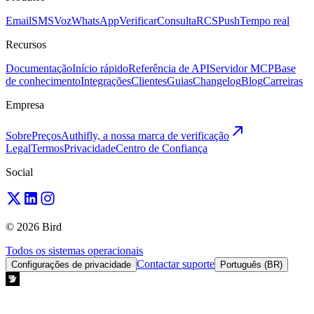
Email
SMS
Voz
WhatsApp
Verificar
Consulta
RCS
Push
Tempo real
Recursos
Documentação
Início rápido
Referência de API
Servidor MCP
Base
de conhecimento
Integrações
Clientes
Guias
Changelog
Blog
Carreiras
Empresa
Sobre
Preços
Authifly, a nossa marca de verificação
Legal
Termos
Privacidade
Centro de Confiança
Social
© 2026 Bird
Todos os sistemas operacionais
Contactar suporte
Configurações de privacidade
Português (BR)