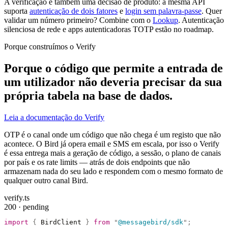
A verificação é também uma decisão de produto: a mesma API
suporta
autenticação de dois fatores
e
login sem palavra-passe
. Quer
validar um número primeiro? Combine com o
Lookup
. Autenticação
silenciosa de rede e apps autenticadoras TOTP estão no roadmap.
Porque construímos o Verify
Porque o código que permite a entrada de
um utilizador não deveria precisar da sua
própria tabela na base de dados.
Leia a documentação do Verify
OTP é o canal onde um código que não chega é um registo que não
acontece. O Bird já opera email e SMS em escala, por isso o Verify
é essa entrega mais a geração de código, a sessão, o plano de canais
por país e os rate limits — atrás de dois endpoints que não
armazenam nada do seu lado e respondem com o mesmo formato de
qualquer outro canal Bird.
verify.ts
200 · pending
import
 {
 BirdClient 
}
 from
 "
@messagebird/sdk
"
;