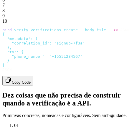
7
8
9
10
bird
 verify
 verifications
 create
 --body-file
 -
 <<
'JSON'
{
  "metadata": {
    "correlation_id": "signup-7f3a"
  },
  "to": {
    "phone_number": "+15551234567"
  }
}
JSON
Copy Code
Dez coisas que não precisa de construir
quando a verificação é a API.
Primitivas concretas, nomeadas e configuráveis. Sem ambiguidade.
01