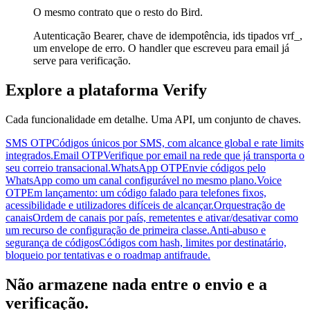
O mesmo contrato que o resto do Bird.
Autenticação Bearer, chave de idempotência, ids tipados vrf_,
um envelope de erro. O handler que escreveu para email já
serve para verificação.
Explore a plataforma Verify
Cada funcionalidade em detalhe. Uma API, um conjunto de chaves.
SMS OTP
Códigos únicos por SMS, com alcance global e rate limits
integrados.
Email OTP
Verifique por email na rede que já transporta o
seu correio transacional.
WhatsApp OTP
Envie códigos pelo
WhatsApp como um canal configurável no mesmo plano.
Voice
OTP
Em lançamento: um código falado para telefones fixos,
acessibilidade e utilizadores difíceis de alcançar.
Orquestração de
canais
Ordem de canais por país, remetentes e ativar/desativar como
um recurso de configuração de primeira classe.
Anti-abuso e
segurança de códigos
Códigos com hash, limites por destinatário,
bloqueio por tentativas e o roadmap antifraude.
Não armazene nada entre o envio e a
verificação.