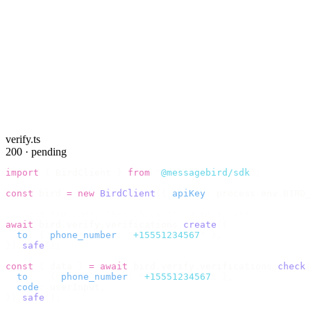
verify.ts
200 · pending
import
 {
 BirdClient 
}
 from
 "
@messagebird/sdk
"
;
const
 bird 
=
 new
 BirdClient
({
 apiKey
:
 process
.
env
.
BIRD_
// Send the code, then check it by recipient.
await
 bird
.
verify
.
verifications
.
create
({
  to
:
 {
 phone_number
:
 "
+15551234567
"
 },
}).
safe
();
const
 {
 data 
}
 =
 await
 bird
.
verify
.
verifications
.
check
(
  to
:
   {
 phone_number
:
 "
+15551234567
"
 },
  code
:
 userInput
,
}).
safe
();