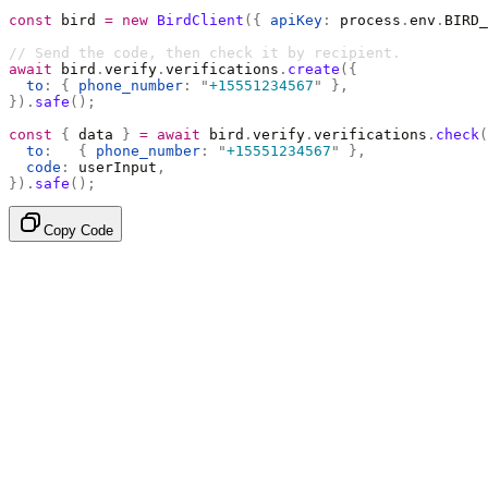
const
 bird 
=
 new
 BirdClient
({
 apiKey
:
 process
.
env
.
BIRD_
// Send the code, then check it by recipient.
await
 bird
.
verify
.
verifications
.
create
({
  to
:
 {
 phone_number
:
 "
+15551234567
"
 },
}).
safe
();
const
 {
 data 
}
 =
 await
 bird
.
verify
.
verifications
.
check
(
  to
:
   {
 phone_number
:
 "
+15551234567
"
 },
  code
:
 userInput
,
}).
safe
();
Copy Code