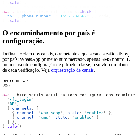
}).
safe
();
// no id to store; check by the same recipient
await
 bird
.
verify
.
verifications
.
check
({
  to
:
 {
 phone_number
:
 "
+15551234567
"
 },
 code
,
}).
safe
();
O encaminhamento por país é
configuração.
Defina a ordem dos canais, o remetente e quais canais estão ativos
por país: WhatsApp primeiro num mercado, apenas SMS noutro. É
um recurso de configuração de primeira classe, resolvido no plano
de cada verificação. Veja
orquestração de canais
.
per-country.ts
200
await
 bird
.
verify
.
verifications
.
configurations
.
countrie
  "
vfc_login
"
,
  "
BR
"
,
  {
 channels
:
 [
    {
 channel
:
 "
whatsapp
"
,
 state
:
 "
enabled
"
 },
    {
 channel
:
 "
sms
"
,
 state
:
 "
enabled
"
 },
  ]
 },
).
safe
();