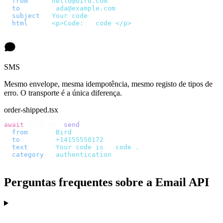
  from
:
    "
hello@bird.com
"
,
  to
:
      [
"
ada@example.com
"
],
  subject
:
 "
Your code
"
,
  html
:
    `
<p>Code: 
${
code
}
</p>
`
,
});
SMS
Mesmo envelope, mesma idempotência, mesmo registo de tipos de
erro. O transporte é a única diferença.
order-shipped.tsx
await
 bird
.
sms
.
send
({
  from
:
     "
Bird
"
,
  to
:
       "
+14155550172
"
,
  text
:
     `
Your code is 
${
code
}
.
`
,
  category
:
 "
authentication
"
,
});
Perguntas frequentes sobre a Email API