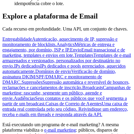
idempotência cobre o lote.
Explore a plataforma de Email
Cada recurso em profundidade. Uma API, um conjunto de chaves.
Entregabilidade
Autenticação, aquecimento de IP, supressão e
monitoramento de blocklists.
Analytics
Métricas de entrega e
engajamento, por domínio, ISP e IP.
Envio
Email transacional e de
marketing, templates e envios em lote.
Templates
Templates de e-mail
armazenados e versionados, personalizados por destinatário no
envio.
IPs dedicados
IPs dedicados e pools gerenciados, aquecidos
automaticamente.
Domínios de envio
Verificação de domínio,
assinatura DKIM/SPF/DMARC e monitoramento de
DMARC.
Supressões
Supressão automática e reversível de bounces,
reclamações e cancelamentos de inscrição.
Broadcasts
Campanhas de
marketing: rascunhe, segmente um público, agende e
envie.
Audiências
Seus contatos e os públicos que você segmenta a
partir de um broadcast.
Caixas de Correio de Agentes
Uma caixa de
entrada real controlada pelo seu código. Reivindique um endereço,
receba e-mails em threads e responda através da API.
Está executando um programa de e-mail marketing? A mesma
plataforma viabiliza o
e-mail marketing
: públicos, disparos de