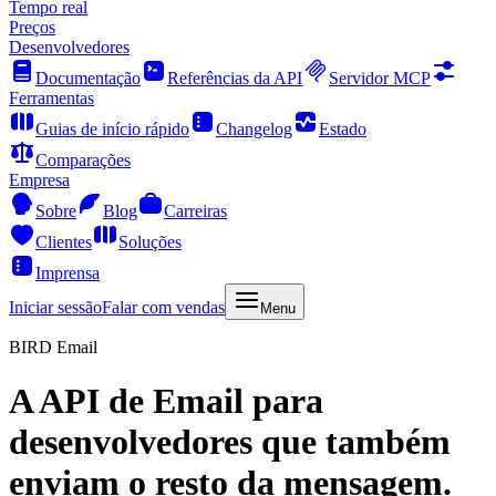
Tempo real
Preços
Desenvolvedores
Documentação
Referências da API
Servidor MCP
Ferramentas
Guias de início rápido
Changelog
Estado
Comparações
Empresa
Sobre
Blog
Carreiras
Clientes
Soluções
Imprensa
Iniciar sessão
Falar com vendas
Menu
BIRD Email
A
API de Email
para
desenvolvedores que também
enviam o resto da mensagem.