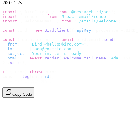
200 · 1.2s
import
 {
 BirdClient 
}
 from
 "
@messagebird/sdk
"
;
import
 {
 render 
}
 from
 "
@react-email/render
"
;
import
 {
 WelcomeEmail 
}
 from
 "
./emails/welcome
"
;
const
 bird 
=
 new
 BirdClient
({
 apiKey
:
 process
.
env
.
BIRD_
const
 {
 data
,
 error 
}
 =
 await
 bird
.
email
.
send
({
  from
:
    "
Bird <hello@bird.com>
"
,
  to
:
      [
"
ada@example.com
"
],
  subject
:
 "
Your invite is ready
"
,
  html
:
    await
 render
(<
WelcomeEmail
 name
=
"
Ada
"
 /
>),
}).
safe
();
if
 (
error
)
 throw
 error
;
console
.
log
(
data
.
id
);
// → "em_2bX91Yk8h..."
Copy Code