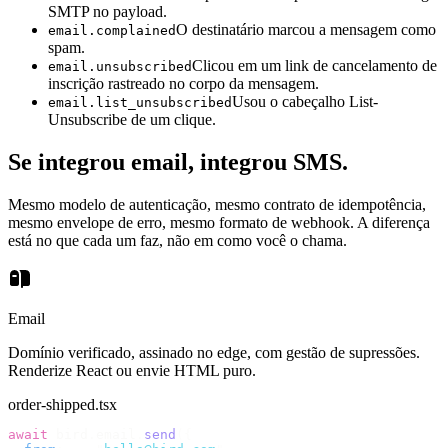
SMTP no payload.
O destinatário marcou a mensagem como
email.complained
spam.
Clicou em um link de cancelamento de
email.unsubscribed
inscrição rastreado no corpo da mensagem.
Usou o cabeçalho List-
email.list_unsubscribed
Unsubscribe de um clique.
Se integrou email, integrou SMS.
Mesmo modelo de autenticação, mesmo contrato de idempotência,
mesmo envelope de erro, mesmo formato de webhook. A diferença
está no que cada um faz, não em como você o chama.
Email
Domínio verificado, assinado no edge, com gestão de supressões.
Renderize React ou envie HTML puro.
order-shipped.tsx
await
 bird
.
email
.
send
({