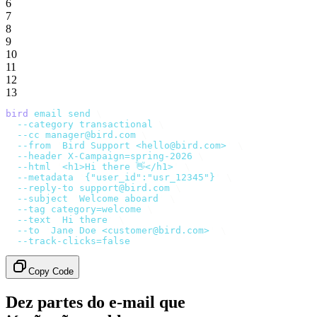
6
7
8
9
10
11
12
13
bird
 email
 send
 \
  --category
 transactional
 \
  --cc
 manager@bird.com
 \
  --from
 '
Bird Support <hello@bird.com>
'
 \
  --header
 X-Campaign=spring-2026
 \
  --html
 '
<h1>Hi there 👋</h1>
'
 \
  --metadata
 '
{"user_id":"usr_12345"}
'
 \
  --reply-to
 support@bird.com
 \
  --subject
 '
Welcome aboard
'
 \
  --tag
 category=welcome
 \
  --text
 '
Hi there
'
 \
  --to
 '
Jane Doe <customer@bird.com>
'
 \
  --track-clicks=false
Copy Code
Dez partes do e-mail que