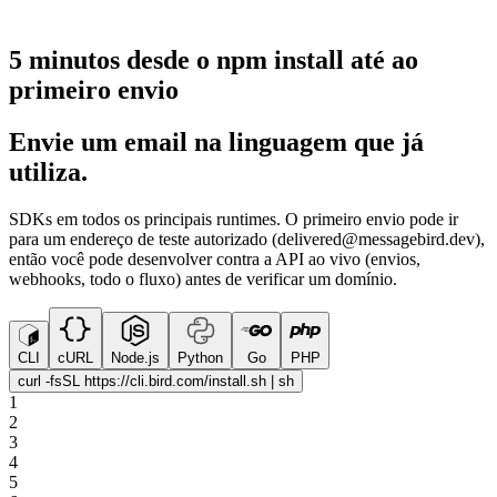
5 minutos desde o npm install até ao
primeiro envio
Envie um email na linguagem que já
utiliza.
SDKs em todos os principais runtimes. O primeiro envio pode ir
para um endereço de teste autorizado (delivered@messagebird.dev),
então você pode desenvolver contra a API ao vivo (envios,
webhooks, todo o fluxo) antes de verificar um domínio.
CLI
cURL
Node.js
Python
Go
PHP
curl -fsSL https://cli.bird.com/install.sh | sh
1
2
3
4
5