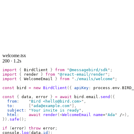
welcome.tsx
200 · 1.2s
import
 {
 BirdClient 
}
 from
 "
@messagebird/sdk
"
;
import
 {
 render 
}
 from
 "
@react-email/render
"
;
import
 {
 WelcomeEmail 
}
 from
 "
./emails/welcome
"
;
const
 bird 
=
 new
 BirdClient
({
 apiKey
:
 process
.
env
.
BIRD_
const
 {
 data
,
 error 
}
 =
 await
 bird
.
email
.
send
({
  from
:
    "
Bird <hello@bird.com>
"
,
  to
:
      [
"
ada@example.com
"
],
  subject
:
 "
Your invite is ready
"
,
  html
:
    await
 render
(<
WelcomeEmail
 name
=
"
Ada
"
 /
>),
}).
safe
();
if
 (
error
)
 throw
 error
;
console
.
log
(
data
.
id
);