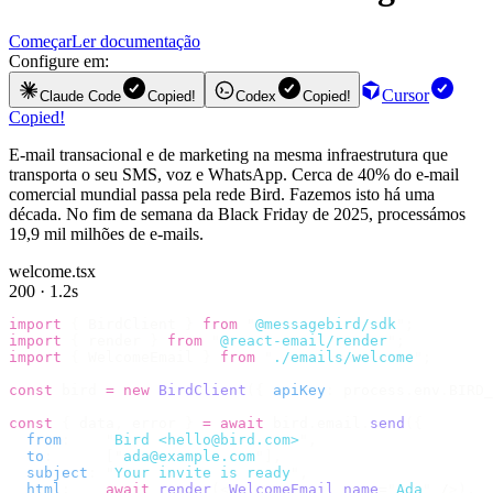
Começar
Ler documentação
Configure em:
Cursor
Claude Code
Copied!
Codex
Copied!
Copied!
E-mail transacional e de marketing na mesma infraestrutura que
transporta o seu SMS, voz e WhatsApp. Cerca de 40% do e-mail
comercial mundial passa pela rede Bird. Fazemos isto há uma
década. No fim de semana da Black Friday de 2025, processámos
19,9 mil milhões de e-mails.
welcome.tsx
200 · 1.2s
import
 {
 BirdClient 
}
 from
 "
@messagebird/sdk
"
;
import
 {
 render 
}
 from
 "
@react-email/render
"
;
import
 {
 WelcomeEmail 
}
 from
 "
./emails/welcome
"
;
const
 bird 
=
 new
 BirdClient
({
 apiKey
:
 process
.
env
.
BIRD_
const
 {
 data
,
 error 
}
 =
 await
 bird
.
email
.
send
({
  from
:
    "
Bird <hello@bird.com>
"
,
  to
:
      [
"
ada@example.com
"
],
  subject
:
 "
Your invite is ready
"
,
  html
:
    await
 render
(<
WelcomeEmail
 name
=
"
Ada
"
 /
>),