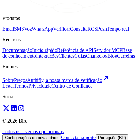
Produtos
Email
SMS
Voz
WhatsApp
Verificar
Consulta
RCS
Push
Tempo real
Recursos
Documentação
Início rápido
Referência de API
Servidor MCP
Base
de conhecimento
Integrações
Clientes
Guias
Changelog
Blog
Carreiras
Empresa
Sobre
Preços
Authifly, a nossa marca de verificação
Legal
Termos
Privacidade
Centro de Confiança
Social
© 2026 Bird
Todos os sistemas operacionais
Contactar suporte
Configurações de privacidade
Português (BR)