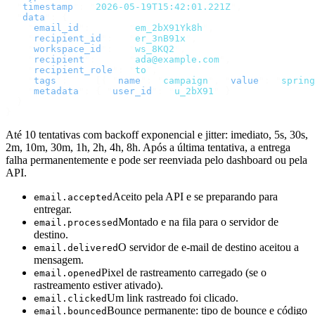
  "
timestamp
"
:
 "
2026-05-19T15:42:01.221Z
"
,
  "
data
"
:
 {
    "
email_id
"
:
       "
em_2bX91Yk8h
"
,
    "
recipient_id
"
:
   "
er_3nB91x
"
,
    "
workspace_id
"
:
   "
ws_8KQ2
"
,
    "
recipient
"
:
      "
ada@example.com
"
,
    "
recipient_role
"
:
 "
to
"
,
    "
tags
"
:
     [{
 "
name
"
:
 "
campaign
"
,
 "
value
"
:
 "
spring
    "
metadata
"
:
 {
 "
user_id
"
:
 "
u_2bX91
"
 }
  }
}
Até 10 tentativas com backoff exponencial e jitter: imediato, 5s, 30s,
2m, 10m, 30m, 1h, 2h, 4h, 8h. Após a última tentativa, a entrega
falha permanentemente e pode ser reenviada pelo dashboard ou pela
API.
Aceito pela API e se preparando para
email.accepted
entregar.
Montado e na fila para o servidor de
email.processed
destino.
O servidor de e-mail de destino aceitou a
email.delivered
mensagem.
Pixel de rastreamento carregado (se o
email.opened
rastreamento estiver ativado).
Um link rastreado foi clicado.
email.clicked
Bounce permanente: tipo de bounce e código
email.bounced