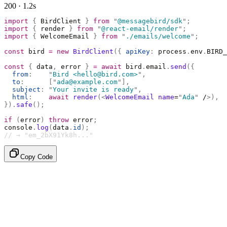
200 · 1.2s
import
 {
 BirdClient 
}
 from
 "
@messagebird/sdk
"
;
import
 {
 render 
}
 from
 "
@react-email/render
"
;
import
 {
 WelcomeEmail 
}
 from
 "
./emails/welcome
"
;
const
 bird 
=
 new
 BirdClient
({
 apiKey
:
 process
.
env
.
BIRD_
const
 {
 data
,
 error 
}
 =
 await
 bird
.
email
.
send
({
  from
:
    "
Bird <hello@bird.com>
"
,
  to
:
      [
"
ada@example.com
"
],
  subject
:
 "
Your invite is ready
"
,
  html
:
    await
 render
(<
WelcomeEmail
 name
=
"
Ada
"
 /
>),
}).
safe
();
if
 (
error
)
 throw
 error
;
console
.
log
(
data
.
id
);
// → "em_2bX91Yk8h..."
Copy Code