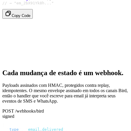
// → "em_2bX91Yk8h..."
Copy Code
Cada mudança de estado é um webhook.
Payloads assinados com HMAC, protegidos contra replay,
idempotentes. O mesmo envelope assinado em todos os canais Bird,
então o handler que você escreve para email já interpreta seus
eventos de SMS e WhatsApp.
POST /webhooks/bird
signed
{
  "
type
"
:
 "
email.delivered
"
,