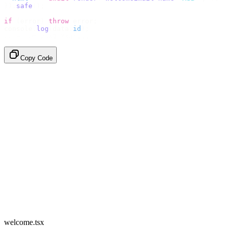
}).
safe
();
if
 (
error
)
 throw
 error
;
console
.
log
(
data
.
id
);
// → "em_2bX91Yk8h..."
Copy Code
welcome.tsx