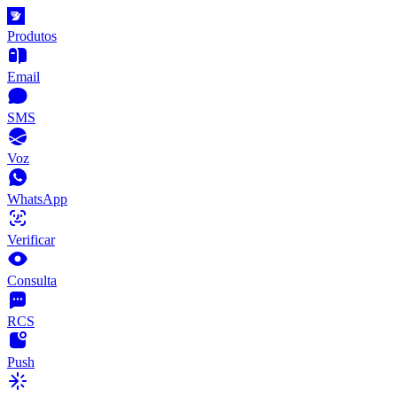
Produtos
Email
SMS
Voz
WhatsApp
Verificar
Consulta
RCS
Push