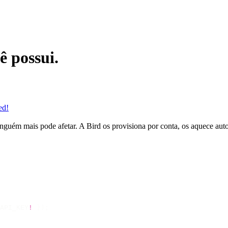
ê possui.
ed!
guém mais pode afetar. A Bird os provisiona por conta, os aquece aut
API_KEY
!
 });