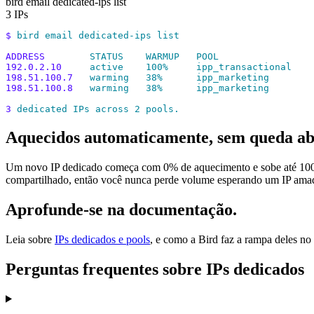
bird email dedicated-ips list
3 IPs
$
 bird
 email
 dedicated-ips
 list
ADDRESS
        STATUS
    WARMUP
   POOL
192.0.2.10
     active
    100%
     ipp_transactional
198.51.100.7
   warming
   38%
      ipp_marketing
198.51.100.8
   warming
   38%
      ipp_marketing
3
 dedicated
 IPs
 across
 2
 pools.
Aquecidos automaticamente, sem queda ab
Um novo IP dedicado começa com 0% de aquecimento e sobe até 100% a
compartilhado, então você nunca perde volume esperando um IP amadu
Aprofunde-se na documentação.
Leia sobre
IPs dedicados e pools
, e como a Bird faz a rampa deles no
Perguntas frequentes sobre IPs dedicados