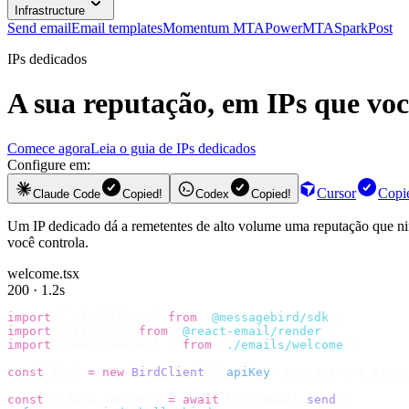
Infrastructure
Send email
Email templates
Momentum MTA
PowerMTA
SparkPost
IPs dedicados
A sua reputação, em IPs que voc
Comece agora
Leia o guia de IPs dedicados
Configure em:
Cursor
Copi
Claude Code
Copied!
Codex
Copied!
Um IP dedicado dá a remetentes de alto volume uma reputação que nin
você controla.
welcome.tsx
200 · 1.2s
import
 {
 BirdClient 
}
 from
 "
@messagebird/sdk
"
;
import
 {
 render 
}
 from
 "
@react-email/render
"
;
import
 {
 WelcomeEmail 
}
 from
 "
./emails/welcome
"
;
const
 bird 
=
 new
 BirdClient
({
 apiKey
:
 process
.
env
.
BIRD_
const
 {
 data
,
 error 
}
 =
 await
 bird
.
email
.
send
({