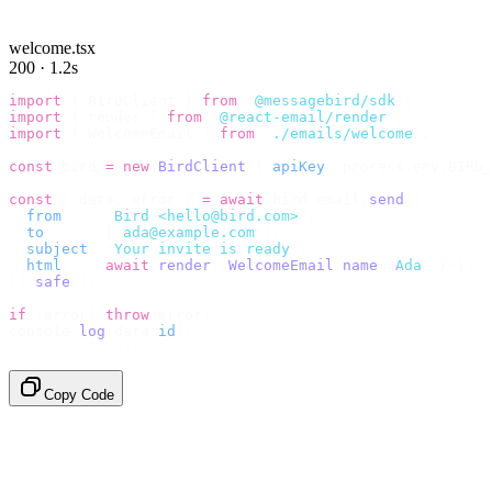
welcome.tsx
200 · 1.2s
import
 {
 BirdClient 
}
 from
 "
@messagebird/sdk
"
;
import
 {
 render 
}
 from
 "
@react-email/render
"
;
import
 {
 WelcomeEmail 
}
 from
 "
./emails/welcome
"
;
const
 bird 
=
 new
 BirdClient
({
 apiKey
:
 process
.
env
.
BIRD_
const
 {
 data
,
 error 
}
 =
 await
 bird
.
email
.
send
({
  from
:
    "
Bird <hello@bird.com>
"
,
  to
:
      [
"
ada@example.com
"
],
  subject
:
 "
Your invite is ready
"
,
  html
:
    await
 render
(<
WelcomeEmail
 name
=
"
Ada
"
 /
>),
}).
safe
();
if
 (
error
)
 throw
 error
;
console
.
log
(
data
.
id
);
// → "em_2bX91Yk8h..."
Copy Code