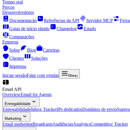
Tempo real
Preços
Desenvolvedores
Documentação
Referências da API
Servidor MCP
Ferra
Guias de início rápido
Changelog
Estado
Comparações
Empresa
Sobre
Blog
Carreiras
Clientes
Soluções
Imprensa
Iniciar sessão
Falar com vendas
Menu
Email API
Overview
Email for Agents
Entregabilidade
Entregabilidade
Inbox Tracker
IPs dedicados
Domínios de envio
Supres
Marketing
Email marketing
Broadcasts
Audiências
Analytics
Competitive Tracker