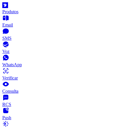
Produtos
Email
SMS
Voz
WhatsApp
Verificar
Consulta
RCS
Push