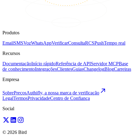
Produtos
Email
SMS
Voz
WhatsApp
Verificar
Consulta
RCS
Push
Tempo real
Recursos
Documentação
Início rápido
Referência de API
Servidor MCP
Base
de conhecimento
Integrações
Clientes
Guias
Changelog
Blog
Carreiras
Empresa
Sobre
Preços
Authifly, a nossa marca de verificação
Legal
Termos
Privacidade
Centro de Confiança
Social
© 2026 Bird