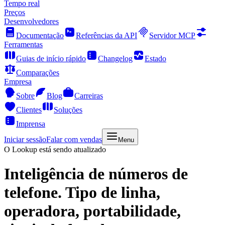
Tempo real
Preços
Desenvolvedores
Documentação
Referências da API
Servidor MCP
Ferramentas
Guias de início rápido
Changelog
Estado
Comparações
Empresa
Sobre
Blog
Carreiras
Clientes
Soluções
Imprensa
Iniciar sessão
Falar com vendas
Menu
O Lookup está sendo atualizado
Inteligência de números de
telefone.
Tipo de linha,
operadora, portabilidade,