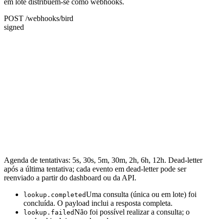
em lote distribuem-se como webhooks.
POST /webhooks/bird
signed
Agenda de tentativas: 5s, 30s, 5m, 30m, 2h, 6h, 12h. Dead-letter
após a última tentativa; cada evento em dead-letter pode ser
reenviado a partir do dashboard ou da API.
Uma consulta (única ou em lote) foi
lookup.completed
concluída. O payload inclui a resposta completa.
Não foi possível realizar a consulta; o
lookup.failed