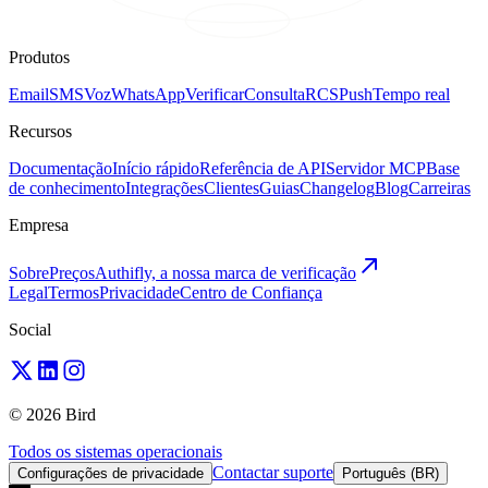
Produtos
Email
SMS
Voz
WhatsApp
Verificar
Consulta
RCS
Push
Tempo real
Recursos
Documentação
Início rápido
Referência de API
Servidor MCP
Base
de conhecimento
Integrações
Clientes
Guias
Changelog
Blog
Carreiras
Empresa
Sobre
Preços
Authifly, a nossa marca de verificação
Legal
Termos
Privacidade
Centro de Confiança
Social
© 2026 Bird
Todos os sistemas operacionais
Contactar suporte
Configurações de privacidade
Português (BR)