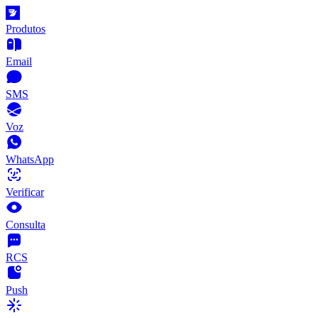
Produtos
Email
SMS
Voz
WhatsApp
Verificar
Consulta
RCS
Push