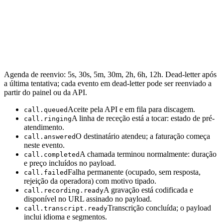
Agenda de reenvio: 5s, 30s, 5m, 30m, 2h, 6h, 12h. Dead-letter após
a última tentativa; cada evento em dead-letter pode ser reenviado a
partir do painel ou da API.
Aceite pela API e em fila para discagem.
call.queued
A linha de receção está a tocar: estado de pré-
call.ringing
atendimento.
O destinatário atendeu; a faturação começa
call.answered
neste evento.
A chamada terminou normalmente: duração
call.completed
e preço incluídos no payload.
Falha permanente (ocupado, sem resposta,
call.failed
rejeição da operadora) com motivo tipado.
A gravação está codificada e
call.recording.ready
disponível no URL assinado no payload.
Transcrição concluída; o payload
call.transcript.ready
inclui idioma e segmentos.