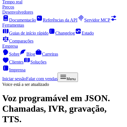
Tempo real
Preços
Desenvolvedores
Documentação
Referências da API
Servidor MCP
Ferramentas
Guias de início rápido
Changelog
Estado
Comparações
Empresa
Sobre
Blog
Carreiras
Clientes
Soluções
Imprensa
Iniciar sessão
Falar com vendas
Menu
Voice está a ser atualizado
Voz programável
em JSON.
Chamadas, IVR, gravação,
TTS.