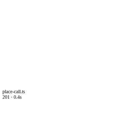
place-call.ts
201 · 0.4s