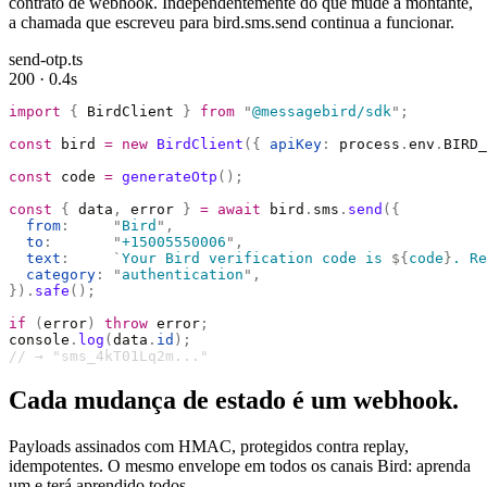
contrato de webhook. Independentemente do que mude a montante,
a chamada que escreveu para bird.sms.send continua a funcionar.
send-otp.ts
200 · 0.4s
import
 {
 BirdClient 
}
 from
 "
@messagebird/sdk
"
;
const
 bird 
=
 new
 BirdClient
({
 apiKey
:
 process
.
env
.
BIRD_
const
 code 
=
 generateOtp
();
const
 {
 data
,
 error 
}
 =
 await
 bird
.
sms
.
send
({
  from
:
     "
Bird
"
,
  to
:
       "
+15005550006
"
,
  text
:
     `
Your Bird verification code is 
${
code
}
. Re
  category
:
 "
authentication
"
,
}).
safe
();
if
 (
error
)
 throw
 error
;
console
.
log
(
data
.
id
);
// → "sms_4kT01Lq2m..."
Cada mudança de estado é um webhook.
Payloads assinados com HMAC, protegidos contra replay,
idempotentes. O mesmo envelope em todos os canais Bird: aprenda
um e terá aprendido todos.