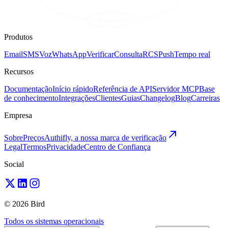
Produtos
Email
SMS
Voz
WhatsApp
Verificar
Consulta
RCS
Push
Tempo real
Recursos
Documentação
Início rápido
Referência de API
Servidor MCP
Base
de conhecimento
Integrações
Clientes
Guias
Changelog
Blog
Carreiras
Empresa
Sobre
Preços
Authifly, a nossa marca de verificação
Legal
Termos
Privacidade
Centro de Confiança
Social
© 2026 Bird
Todos os sistemas operacionais