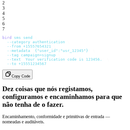
2
3
4
5
6
7
bird
 sms
 send
 \
  --category
 authentication
 \
  --from
 +15557654321
 \
  --metadata
 '
{"user_id":"usr_12345"}
'
 \
  --tag
 campaign=signup
 \
  --text
 '
Your verification code is 123456.
'
 \
  --to
 +15551234567
Copy Code
Dez coisas que nós registamos,
configuramos e encaminhamos para que
não tenha de o fazer.
Encaminhamento, conformidade e primitivas de entrada —
nomeadas e auditáveis.