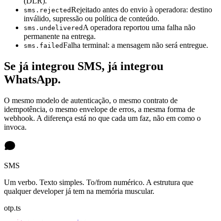
(DLR).
Rejeitado antes do envio à operadora: destino
sms.rejected
inválido, supressão ou política de conteúdo.
A operadora reportou uma falha não
sms.undelivered
permanente na entrega.
Falha terminal: a mensagem não será entregue.
sms.failed
Se já integrou SMS, já integrou
WhatsApp.
O mesmo modelo de autenticação, o mesmo contrato de
idempotência, o mesmo envelope de erros, a mesma forma de
webhook. A diferença está no que cada um faz, não em como o
invoca.
SMS
Um verbo. Texto simples. To/from numérico. A estrutura que
qualquer developer já tem na memória muscular.
otp.ts