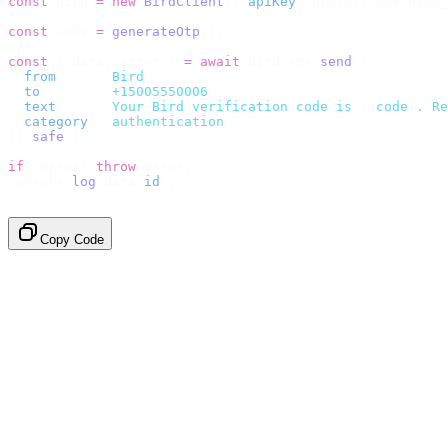
const
 bird 
=
 new
 BirdClient
({
 apiKey
:
 process
.
env
.
BIRD_
const
 code 
=
 generateOtp
();
const
 {
 data
,
 error 
}
 =
 await
 bird
.
sms
.
send
({
  from
:
     "
Bird
"
,
  to
:
       "
+15005550006
"
,
  text
:
     `
Your Bird verification code is 
${
code
}
. Re
  category
:
 "
authentication
"
,
}).
safe
();
if
 (
error
)
 throw
 error
;
console
.
log
(
data
.
id
);
// → "sms_4kT01Lq2m..."
Copy Code