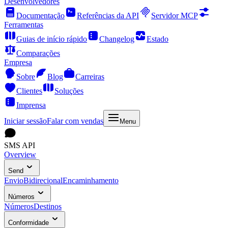
Desenvolvedores
Documentação
Referências da API
Servidor MCP
Ferramentas
Guias de início rápido
Changelog
Estado
Comparações
Empresa
Sobre
Blog
Carreiras
Clientes
Soluções
Imprensa
Iniciar sessão
Falar com vendas
Menu
SMS API
Overview
Send
Envio
Bidirecional
Encaminhamento
Números
Números
Destinos
Conformidade