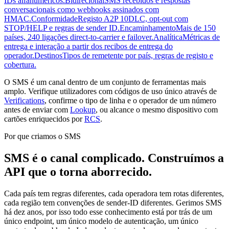
IDs alfanuméricos.
Bidirecional
SMS recebidos e respostas
conversacionais como webhooks assinados com
HMAC.
Conformidade
Registo A2P 10DLC, opt-out com
STOP/HELP e regras de sender ID.
Encaminhamento
Mais de 150
países, 240 ligações direct-to-carrier e failover.
Analítica
Métricas de
entrega e interação a partir dos recibos de entrega do
operador.
Destinos
Tipos de remetente por país, regras de registo e
cobertura.
O SMS é um canal dentro de um conjunto de ferramentas mais
amplo. Verifique utilizadores com códigos de uso único através de
Verifications
, confirme o tipo de linha e o operador de um número
antes de enviar com
Lookup
, ou alcance o mesmo dispositivo com
cartões enriquecidos por
RCS
.
Por que criamos o SMS
SMS é o canal complicado. Construímos a
API que o torna aborrecido.
Cada país tem regras diferentes, cada operadora tem rotas diferentes,
cada região tem convenções de sender-ID diferentes. Gerimos SMS
há dez anos, por isso todo esse conhecimento está por trás de um
único endpoint, um único modelo de autenticação, um único