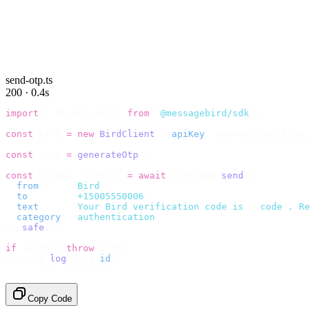
send-otp.ts
200 · 0.4s
import
 {
 BirdClient 
}
 from
 "
@messagebird/sdk
"
;
const
 bird 
=
 new
 BirdClient
({
 apiKey
:
 process
.
env
.
BIRD_
const
 code 
=
 generateOtp
();
const
 {
 data
,
 error 
}
 =
 await
 bird
.
sms
.
send
({
  from
:
     "
Bird
"
,
  to
:
       "
+15005550006
"
,
  text
:
     `
Your Bird verification code is 
${
code
}
. Re
  category
:
 "
authentication
"
,
}).
safe
();
if
 (
error
)
 throw
 error
;
console
.
log
(
data
.
id
);
// → "sms_4kT01Lq2m..."
Copy Code