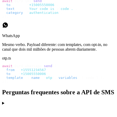
await
 bird
.
sms
.
send
({
  to
:
       "
+15005550006
"
,
  text
:
     `
Your code is 
${
code
}
.
`
,
  category
:
 "
authentication
"
,
});
WhatsApp
Mesmo verbo. Payload diferente: com templates, com opt-in, no
canal que dois mil milhões de pessoas abrem diariamente.
otp.ts
await
 bird
.
whatsapp
.
send
({
  from
:
 "
+15551234567
"
,
  to
:
   "
+15005550006
"
,
  template
:
 {
 name
:
 "
otp
"
,
 variables
:
 {
 code 
}
 },
});
Perguntas frequentes sobre a API de SMS