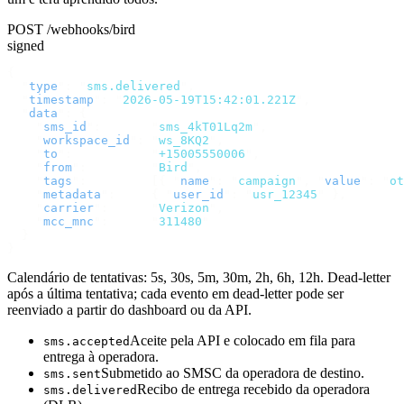
POST /webhooks/bird
signed
{
  "
type
"
:
 "
sms.delivered
"
,
  "
timestamp
"
:
 "
2026-05-19T15:42:01.221Z
"
,
  "
data
"
:
 {
    "
sms_id
"
:
       "
sms_4kT01Lq2m
"
,
    "
workspace_id
"
:
 "
ws_8KQ2
"
,
    "
to
"
:
           "
+15005550006
"
,
    "
from
"
:
         "
Bird
"
,
    "
tags
"
:
         [{
 "
name
"
:
 "
campaign
"
,
 "
value
"
:
 "
ot
    "
metadata
"
:
     {
 "
user_id
"
:
 "
usr_12345
"
 },
    "
carrier
"
:
      "
Verizon
"
,
    "
mcc_mnc
"
:
      "
311480
"
  }
}
Calendário de tentativas: 5s, 30s, 5m, 30m, 2h, 6h, 12h. Dead-letter
após a última tentativa; cada evento em dead-letter pode ser
reenviado a partir do dashboard ou da API.
Aceite pela API e colocado em fila para
sms.accepted
entrega à operadora.
Submetido ao SMSC da operadora de destino.
sms.sent
Recibo de entrega recebido da operadora
sms.delivered