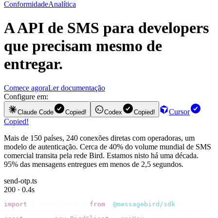
Conformidade
Analítica
A
API de SMS
para developers
que precisam mesmo de
entregar.
Comece agora
Ler documentação
Configure em:
Cursor
Claude Code
Copied!
Codex
Copied!
Copied!
Mais de 150 países, 240 conexões diretas com operadoras, um
modelo de autenticação. Cerca de 40% do volume mundial de SMS
comercial transita pela rede Bird. Estamos nisto há uma década.
95% das mensagens entregues em menos de 2,5 segundos.
send-otp.ts
200 · 0.4s
import
 {
 BirdClient 
}
 from
 "
@messagebird/sdk
"
;