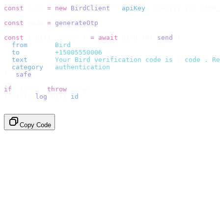
const
 bird 
=
 new
 BirdClient
({
 apiKey
:
 process
.
env
.
BIRD_
const
 code 
=
 generateOtp
();
const
 {
 data
,
 error 
}
 =
 await
 bird
.
sms
.
send
({
  from
:
     "
Bird
"
,
  to
:
       "
+15005550006
"
,
  text
:
     `
Your Bird verification code is 
${
code
}
. Re
  category
:
 "
authentication
"
,
}).
safe
();
if
 (
error
)
 throw
 error
;
console
.
log
(
data
.
id
);
// → "sms_4kT01Lq2m..."
Copy Code