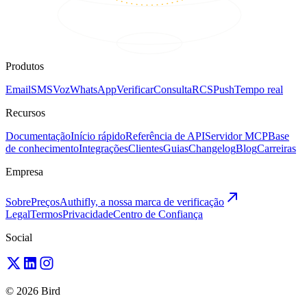
Produtos
Email
SMS
Voz
WhatsApp
Verificar
Consulta
RCS
Push
Tempo real
Recursos
Documentação
Início rápido
Referência de API
Servidor MCP
Base
de conhecimento
Integrações
Clientes
Guias
Changelog
Blog
Carreiras
Empresa
Sobre
Preços
Authifly, a nossa marca de verificação
Legal
Termos
Privacidade
Centro de Confiança
Social
© 2026 Bird