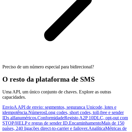
Preciso de um número especial para bidirecional?
O resto da plataforma de SMS
Uma API, um único conjunto de chaves. Explore as outras
capacidades.
Envio
A API de envio: segmentos, segurança Unicode, lotes e
idempotência.
Números
Long codes, short codes, toll-free e sender
IDs alfanuméricos.
Conformidade
Registo A2P 10DLC, opt-out com
STOP/HELP e regras de sender ID.
Encaminhamento
Mais de 150
países, 240 ligações direct-to-carrier e failover.
Analítica
Métricas de