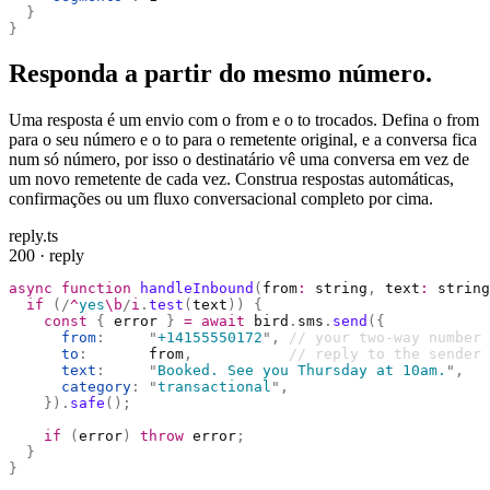
  }
}
Responda a partir do mesmo número.
Uma resposta é um envio com o from e o to trocados. Defina o from
para o seu número e o to para o remetente original, e a conversa fica
num só número, por isso o destinatário vê uma conversa em vez de
um novo remetente de cada vez. Construa respostas automáticas,
confirmações ou um fluxo conversacional completo por cima.
reply.ts
200 · reply
async
 function
 handleInbound
(
from
:
 string
,
 text
:
 string
  if
 (
/
^
yes
\b
/
i
.
test
(
text
))
 {
    const
 {
 error 
}
 =
 await
 bird
.
sms
.
send
({
      from
:
     "
+14155550172
"
,
 // your two-way number
      to
:
       from
,
           // reply to the sender
      text
:
     "
Booked. See you Thursday at 10am.
"
,
      category
:
 "
transactional
"
,
    }).
safe
();
    if
 (
error
)
 throw
 error
;
  }
}