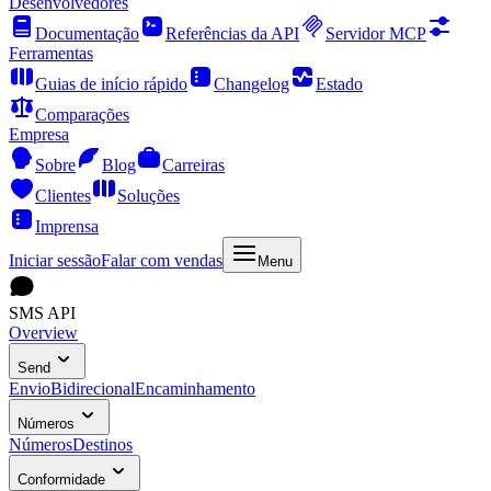
Desenvolvedores
Documentação
Referências da API
Servidor MCP
Ferramentas
Guias de início rápido
Changelog
Estado
Comparações
Empresa
Sobre
Blog
Carreiras
Clientes
Soluções
Imprensa
Iniciar sessão
Falar com vendas
Menu
SMS API
Overview
Send
Envio
Bidirecional
Encaminhamento
Números
Números
Destinos
Conformidade