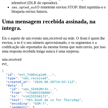
telemóvel (DLR do operador).
O remetente enviou STOP: Bird suprimiu-o e
sms.opted_out
bloqueia envios futuros.
Uma mensagem recebida assinada, na
íntegra.
Eis o aspeto de um evento sms.received na rede. O from é quem lhe
enviou, o to é o seu número aprovisionado, e os segmentos e a
codificação são reportados da mesma forma que num envio, por isso
uma resposta recebida longa nunca é uma surpresa.
sms.received
evt_
{
  "
id
"
:
 "
evt_7nQ9xLp2aR...
"
,
  "
type
"
:
 "
sms.received
"
,
  "
created_at
"
:
 "
2026-06-26T14:03:11Z
"
,
  "
data
"
:
 {
    "
id
"
:
 "
sms_5hV02Mr3n...
"
,
    "
from
"
:
 "
+15005550006
"
,
    "
to
"
:
 "
+14155550172
"
,
    "
text
"
:
 "
YES book me in for Thursday
"
,
    "
encoding
"
:
 "
GSM-7
"
,
    "
segments
"
:
 1