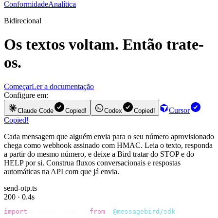
Conformidade
Analítica
Bidirecional
Os textos voltam. Então trate-
os.
Começar
Ler a documentação
Configure em:
Cursor
Claude Code
Copied!
Codex
Copied!
Copied!
Cada mensagem que alguém envia para o seu número aprovisionado
chega como webhook assinado com HMAC. Leia o texto, responda
a partir do mesmo número, e deixe a Bird tratar do STOP e do
HELP por si. Construa fluxos conversacionais e respostas
automáticas na API com que já envia.
send-otp.ts
200 · 0.4s
import
 {
 BirdClient 
}
 from
 "
@messagebird/sdk
"
;