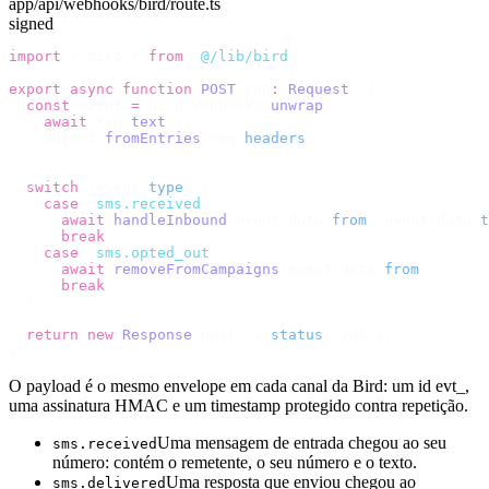
app/api/webhooks/bird/route.ts
signed
import
 {
 bird 
}
 from
 "
@/lib/bird
"
;
export
 async
 function
 POST
(
req
:
 Request
)
 {
  const
 event 
=
 bird
.
webhooks
.
unwrap
(
    await
 req
.
text
(),
    Object
.
fromEntries
(
req
.
headers
),
  );
  switch
 (
event
.
type
)
 {
    case
 "
sms.received
"
:
      await
 handleInbound
(
event
.
data
.
from
,
 event
.
data
.
t
      break
;
    case
 "
sms.opted_out
"
:
      await
 removeFromCampaigns
(
event
.
data
.
from
);
      break
;
  }
  return
 new
 Response
(
null
,
 {
 status
:
 204 
});
}
O payload é o mesmo envelope em cada canal da Bird: um id evt_,
uma assinatura HMAC e um timestamp protegido contra repetição.
Uma mensagem de entrada chegou ao seu
sms.received
número: contém o remetente, o seu número e o texto.
Uma resposta que enviou chegou ao
sms.delivered