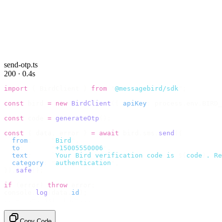
send-otp.ts
200 · 0.4s
import
 {
 BirdClient 
}
 from
 "
@messagebird/sdk
"
;
const
 bird 
=
 new
 BirdClient
({
 apiKey
:
 process
.
env
.
BIRD_
const
 code 
=
 generateOtp
();
const
 {
 data
,
 error 
}
 =
 await
 bird
.
sms
.
send
({
  from
:
     "
Bird
"
,
  to
:
       "
+15005550006
"
,
  text
:
     `
Your Bird verification code is 
${
code
}
. Re
  category
:
 "
authentication
"
,
}).
safe
();
if
 (
error
)
 throw
 error
;
console
.
log
(
data
.
id
);
// → "sms_4kT01Lq2m..."
Copy Code