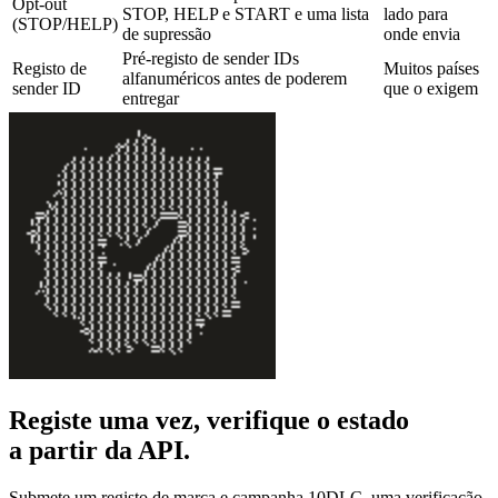
Opt-out
STOP, HELP e START e uma lista
lado para
(STOP/HELP)
de supressão
onde envia
Pré-registo de sender IDs
Registo de
Muitos países
alfanuméricos antes de poderem
sender ID
que o exigem
entregar
Registe uma vez, verifique o estado
a partir da API.
Submete um registo de marca e campanha 10DLC, uma verificação