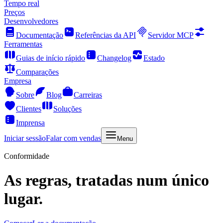
Tempo real
Preços
Desenvolvedores
Documentação
Referências da API
Servidor MCP
Ferramentas
Guias de início rápido
Changelog
Estado
Comparações
Empresa
Sobre
Blog
Carreiras
Clientes
Soluções
Imprensa
Iniciar sessão
Falar com vendas
Menu
Conformidade
As regras, tratadas num único
lugar.