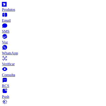
Produtos
Email
SMS
Voz
WhatsApp
Verificar
Consulta
RCS
Push