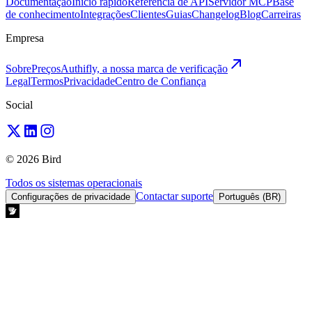
Documentação
Início rápido
Referência de API
Servidor MCP
Base
de conhecimento
Integrações
Clientes
Guias
Changelog
Blog
Carreiras
Empresa
Sobre
Preços
Authifly, a nossa marca de verificação
Legal
Termos
Privacidade
Centro de Confiança
Social
© 2026 Bird
Todos os sistemas operacionais
Contactar suporte
Configurações de privacidade
Português (BR)