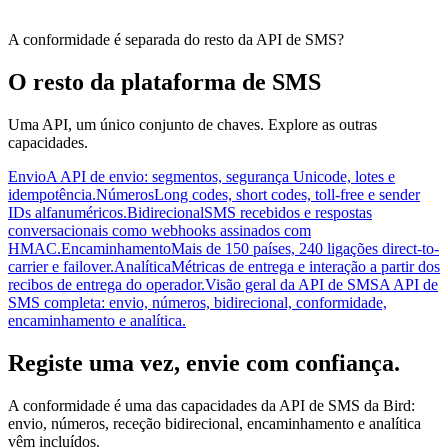
A conformidade é separada do resto da API de SMS?
O resto da plataforma de SMS
Uma API, um único conjunto de chaves. Explore as outras
capacidades.
Envio
A API de envio: segmentos, segurança Unicode, lotes e
idempotência.
Números
Long codes, short codes, toll-free e sender
IDs alfanuméricos.
Bidirecional
SMS recebidos e respostas
conversacionais como webhooks assinados com
HMAC.
Encaminhamento
Mais de 150 países, 240 ligações direct-to-
carrier e failover.
Analítica
Métricas de entrega e interação a partir dos
recibos de entrega do operador.
Visão geral da API de SMS
A API de
SMS completa: envio, números, bidirecional, conformidade,
encaminhamento e analítica.
Registe uma vez, envie com confiança.
A conformidade é uma das capacidades da API de SMS da Bird:
envio, números, receção bidirecional, encaminhamento e analítica
vêm incluídos.