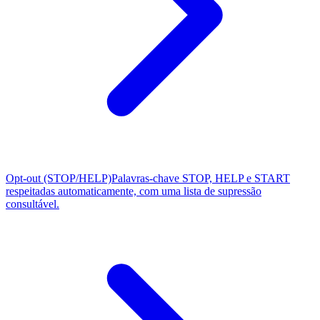
Opt-out (STOP/HELP)
Palavras-chave STOP, HELP e START
respeitadas automaticamente, com uma lista de supressão
consultável.