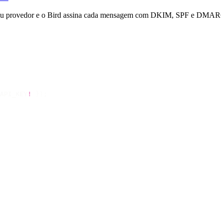
seu provedor e o Bird assina cada mensagem com DKIM, SPF e DMARC. 
API_KEY
!
 });