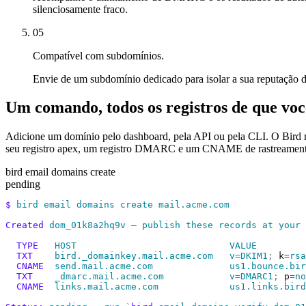
silenciosamente fraco.
05
Compatível com subdomínios.
Envie de um subdomínio dedicado para isolar a sua reputação d
Um comando, todos os registros de que voc
Adicione um domínio pelo dashboard, pela API ou pela CLI. O Bird 
seu registro apex, um registro DMARC e um CNAME de rastreamento op
bird email domains create
pending
$
 bird
 email
 domains
 create
 mail.acme.com
Created
 dom_01k8a2hq9v
 —
 publish
 these
 records
 at
 your
 
  TYPE
   HOST
                            VALUE
  TXT
    bird._domainkey.mail.acme.com
   v=DKIM1
;
 k
=
rsa
  CNAME
  send.mail.acme.com
              us1.bounce.bir
  TXT
    _dmarc.mail.acme.com
            v=DMARC1
;
 p
=
no
  CNAME
  links.mail.acme.com
             us1.links.bird