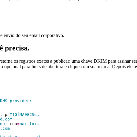
e envio do seu email corporativo.
ê precisa.
retorna os registros exatos a publicar: uma chave DKIM para assinar
cional para links de abertura e clique com sua marca. Depois ele os 
DNS
 provider:
;
 p
=
MIGfMA0GCSq…
d.com
ne
;
 rua
=
mailto:…
.com