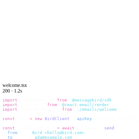
welcome.tsx
200 · 1.2s
import
 {
 BirdClient 
}
 from
 "
@messagebird/sdk
"
;
import
 {
 render 
}
 from
 "
@react-email/render
"
;
import
 {
 WelcomeEmail 
}
 from
 "
./emails/welcome
"
;
const
 bird 
=
 new
 BirdClient
({
 apiKey
:
 process
.
env
.
BIRD_
const
 {
 data
,
 error 
}
 =
 await
 bird
.
email
.
send
({
  from
:
    "
Bird <hello@bird.com>
"
,
  to
:
      [
"
ada@example.com
"
],