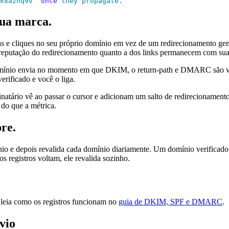
k8a2hq9v
`
 once
 they
 propagate.
sua marca.
 e cliques no seu próprio domínio em vez de um redirecionamento ge
a reputação do redirecionamento quanto a dos links permanecem com s
mínio envia no momento em que DKIM, o return-path e DMARC são veri
ificado e você o liga.
tário vê ao passar o cursor e adicionam um salto de redirecionamento,
 do que a métrica.
re.
nio e depois revalida cada domínio diariamente. Um domínio verificado 
 registros voltam, ele revalida sozinho.
e leia como os registros funcionam no
guia de DKIM, SPF e DMARC
.
vio