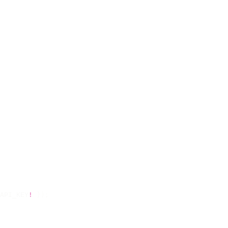
API_KEY
!
 });