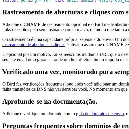
Status:
 pending
 —
 run
 `
bird
 email domains verify dom_01
Rastreamento de aberturas e cliques com 
Adicione o CNAME de rastreamento opcional e o Bird mede aberturas
links reescritos pelo seu hostname com a marca, de modo que tanto 
O rastreamento é uma capacidade própria, separada do envio. Um do
rastreamento de aberturas e cliques
é ativado assim que o CNAME é ver
É opcional por um motivo. Links reescritos mudam a URL que o destina
senha e email de segurança, onde um link direto e limpo importa mais
Verificado uma vez, monitorado para semp
O Bird faz verificações frequentes logo após você adicionar um domí
falha transitória de DNS não vai derrubar você. No momento em que os
Aprofunde-se na documentação.
Adicione e verifique um domínio com o
guia de domínios de envio
, 
Perguntas frequentes sobre domínios de en