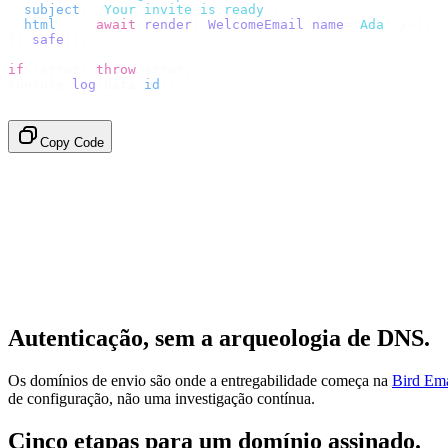
  subject
:
 "
Your invite is ready
"
,
  html
:
    await
 render
(<
WelcomeEmail
 name
=
"
Ada
"
 /
>),
}).
safe
();
if
 (
error
)
 throw
 error
;
console
.
log
(
data
.
id
);
// → "em_2bX91Yk8h..."
Copy Code
Autenticação, sem a arqueologia de DNS.
Os domínios de envio são onde a entregabilidade começa na
Bird Ema
de configuração, não uma investigação contínua.
Cinco etapas para um domínio assinado.