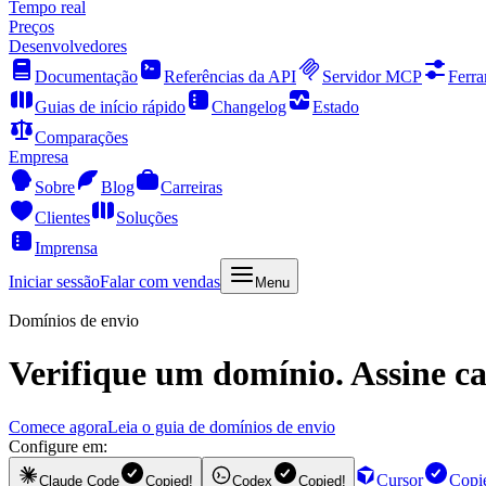
Tempo real
Preços
Desenvolvedores
Documentação
Referências da API
Servidor MCP
Ferra
Guias de início rápido
Changelog
Estado
Comparações
Empresa
Sobre
Blog
Carreiras
Clientes
Soluções
Imprensa
Iniciar sessão
Falar com vendas
Menu
Domínios de envio
Verifique um domínio. Assine 
Comece agora
Leia o guia de domínios de envio
Configure em:
Cursor
Copi
Claude Code
Copied!
Codex
Copied!