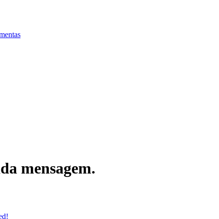
mentas
cada mensagem.
ed!