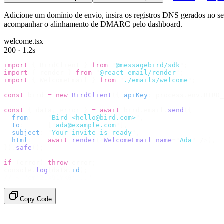
Adicione um domínio de envio, insira os registros DNS gerados no 
acompanhar o alinhamento de DMARC pelo dashboard.
welcome.tsx
200 · 1.2s
import
 {
 BirdClient 
}
 from
 "
@messagebird/sdk
"
;
import
 {
 render 
}
 from
 "
@react-email/render
"
;
import
 {
 WelcomeEmail 
}
 from
 "
./emails/welcome
"
;
const
 bird 
=
 new
 BirdClient
({
 apiKey
:
 process
.
env
.
BIRD_
const
 {
 data
,
 error 
}
 =
 await
 bird
.
email
.
send
({
  from
:
    "
Bird <hello@bird.com>
"
,
  to
:
      [
"
ada@example.com
"
],
  subject
:
 "
Your invite is ready
"
,
  html
:
    await
 render
(<
WelcomeEmail
 name
=
"
Ada
"
 /
>),
}).
safe
();
if
 (
error
)
 throw
 error
;
console
.
log
(
data
.
id
);
// → "em_2bX91Yk8h..."
Copy Code