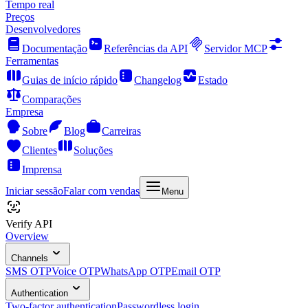
Tempo real
Preços
Desenvolvedores
Documentação
Referências da API
Servidor MCP
Ferramentas
Guias de início rápido
Changelog
Estado
Comparações
Empresa
Sobre
Blog
Carreiras
Clientes
Soluções
Imprensa
Iniciar sessão
Falar com vendas
Menu
Verify API
Overview
Channels
SMS OTP
Voice OTP
WhatsApp OTP
Email OTP
Authentication
Two-factor authentication
Passwordless login