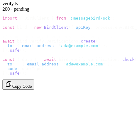
verify.ts
200 · pending
import
 {
 BirdClient 
}
 from
 "
@messagebird/sdk
"
;
const
 bird 
=
 new
 BirdClient
({
 apiKey
:
 process
.
env
.
BIRD_
// Send the code, then check it by recipient.
await
 bird
.
verify
.
verifications
.
create
({
  to
:
 {
 email_address
:
 "
ada@example.com
"
 },
}).
safe
();
const
 {
 data 
}
 =
 await
 bird
.
verify
.
verifications
.
check
(
  to
:
   {
 email_address
:
 "
ada@example.com
"
 },
  code
:
 userInput
,
}).
safe
();
Copy Code