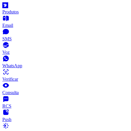
Produtos
Email
SMS
Voz
WhatsApp
Verificar
Consulta
RCS
Push