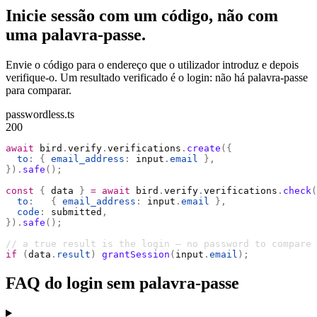
Inicie sessão com um código, não com
uma palavra-passe.
Envie o código para o endereço que o utilizador introduz e depois
verifique-o. Um resultado verificado é o login: não há palavra-passe
para comparar.
passwordless.ts
200
await
 bird
.
verify
.
verifications
.
create
({
  to
:
 {
 email_address
:
 input
.
email
 },
}).
safe
();
const
 {
 data 
}
 =
 await
 bird
.
verify
.
verifications
.
check
(
  to
:
   {
 email_address
:
 input
.
email
 },
  code
:
 submitted
,
}).
safe
();
// a true result is the login — no password to compare
if
 (
data
.
result
)
 grantSession
(
input
.
email
);
FAQ do login sem palavra-passe