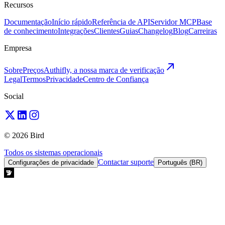
Recursos
Documentação
Início rápido
Referência de API
Servidor MCP
Base
de conhecimento
Integrações
Clientes
Guias
Changelog
Blog
Carreiras
Empresa
Sobre
Preços
Authifly, a nossa marca de verificação
Legal
Termos
Privacidade
Centro de Confiança
Social
© 2026 Bird
Todos os sistemas operacionais
Contactar suporte
Configurações de privacidade
Português (BR)