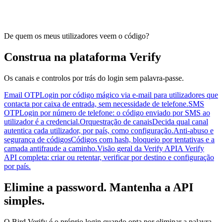
De quem os meus utilizadores veem o código?
Construa na plataforma Verify
Os canais e controlos por trás do login sem palavra-passe.
Email OTP
Login por código mágico via e-mail para utilizadores que
contacta por caixa de entrada, sem necessidade de telefone.
SMS
OTP
Login por número de telefone: o código enviado por SMS ao
utilizador é a credencial.
Orquestração de canais
Decida qual canal
autentica cada utilizador, por país, como configuração.
Anti-abuso e
segurança de códigos
Códigos com hash, bloqueio por tentativas e a
camada antifraude a caminho.
Visão geral da Verify API
A Verify
API completa: criar ou retentar, verificar por destino e configuração
por país.
Elimine a password. Mantenha a API
simples.
O Bird Verify é o próprio login quando opta por eliminar a palavra-