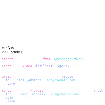
verify.ts
200 · pending
import
 {
 BirdClient 
}
 from
 "
@messagebird/sdk
"
;
const
 bird 
=
 new
 BirdClient
({
 apiKey
:
 process
.
env
.
BIRD_
// Send the code, then check it by recipient.
await
 bird
.
verify
.
verifications
.
create
({
  to
:
 {
 email_address
:
 "
ada@example.com
"
 },
}).
safe
();
const
 {
 data 
}
 =
 await
 bird
.
verify
.
verifications
.
check
(
  to
:
   {
 email_address
:
 "
ada@example.com
"
 },
  code
:
 userInput
,
}).
safe
();