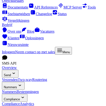
Ontwikkelaars
Documentatie
API References
MCP Server
Tools
Snelstartgidsen
Changelog
Status
Vergelijkingen
Bedrijf
Over ons
Blog
Vacatures
Klanten
Oplossingen
Nieuwsruimte
Inloggen
Neem contact op met sales
Menu
SMS API
Overview
Send
Verzenden
Two-way
Routering
Nummers
Nummers
Bestemmingen
Compliance
Compliance
Analytics