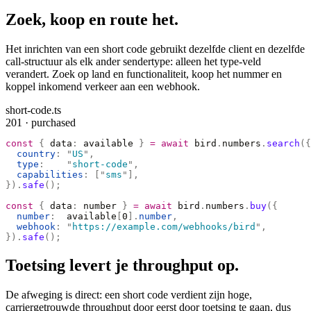
Zoek, koop en route het.
Het inrichten van een short code gebruikt dezelfde client en dezelfde
call-structuur als elk ander sendertype: alleen het type-veld
verandert. Zoek op land en functionaliteit, koop het nummer en
koppel inkomend verkeer aan een webhook.
short-code.ts
201 · purchased
const
 {
 data
:
 available 
}
 =
 await
 bird
.
numbers
.
search
({
  country
:
 "
US
"
,
  type
:
    "
short-code
"
,
  capabilities
:
 [
"
sms
"
],
}).
safe
();
const
 {
 data
:
 number 
}
 =
 await
 bird
.
numbers
.
buy
({
  number
:
  available
[
0
].
number
,
  webhook
:
 "
https://example.com/webhooks/bird
"
,
}).
safe
();
Toetsing levert je throughput op.
De afweging is direct: een short code verdient zijn hoge,
carriergetrouwde throughput door eerst door toetsing te gaan, dus