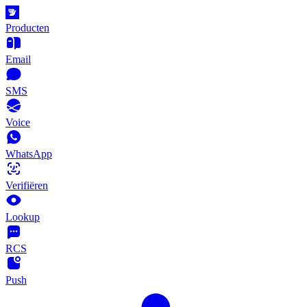
Producten
Email
SMS
Voice
WhatsApp
Verifiëren
Lookup
RCS
Push