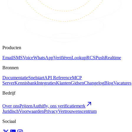
Producten
Email
SMS
Voice
WhatsApp
Verifiëren
Lookup
RCS
Push
Realtime
Bronnen
Documentatie
Snelstart
API Reference
MCP
Server
Kennisbank
Integraties
Klanten
Gidsen
Changelog
Blog
Vacatures
Bedrijf
Over ons
Prijzen
Authifly, ons verificatiemerk
Juridisch
Voorwaarden
Privacy
Vertrouwenscentrum
Sociaal