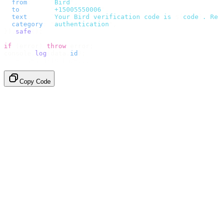
  from
:
     "
Bird
"
,
  to
:
       "
+15005550006
"
,
  text
:
     `
Your Bird verification code is 
${
code
}
. Re
  category
:
 "
authentication
"
,
}).
safe
();
if
 (
error
)
 throw
 error
;
console
.
log
(
data
.
id
);
// → "sms_4kT01Lq2m..."
Copy Code