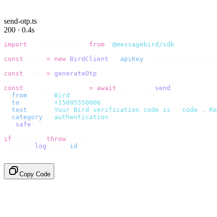
send-otp.ts
200 · 0.4s
import
 {
 BirdClient 
}
 from
 "
@messagebird/sdk
"
;
const
 bird 
=
 new
 BirdClient
({
 apiKey
:
 process
.
env
.
BIRD_
const
 code 
=
 generateOtp
();
const
 {
 data
,
 error 
}
 =
 await
 bird
.
sms
.
send
({
  from
:
     "
Bird
"
,
  to
:
       "
+15005550006
"
,
  text
:
     `
Your Bird verification code is 
${
code
}
. Re
  category
:
 "
authentication
"
,
}).
safe
();
if
 (
error
)
 throw
 error
;
console
.
log
(
data
.
id
);
// → "sms_4kT01Lq2m..."
Copy Code