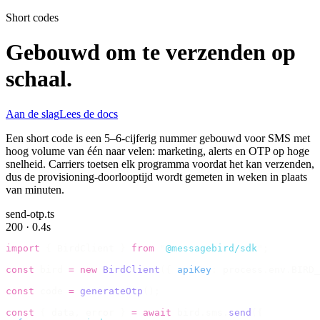
Short codes
Gebouwd om te verzenden op
schaal.
Aan de slag
Lees de docs
Een short code is een 5–6-cijferig nummer gebouwd voor SMS met
hoog volume van één naar velen: marketing, alerts en OTP op hoge
snelheid. Carriers toetsen elk programma voordat het kan verzenden,
dus de provisioning-doorlooptijd wordt gemeten in weken in plaats
van minuten.
send-otp.ts
200 · 0.4s
import
 {
 BirdClient 
}
 from
 "
@messagebird/sdk
"
;
const
 bird 
=
 new
 BirdClient
({
 apiKey
:
 process
.
env
.
BIRD_
const
 code 
=
 generateOtp
();
const
 {
 data
,
 error 
}
 =
 await
 bird
.
sms
.
send
({