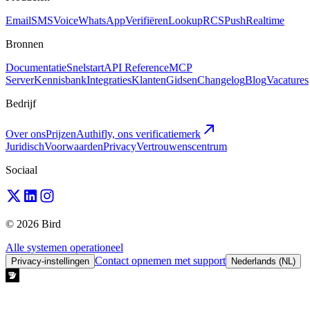
Email
SMS
Voice
WhatsApp
Verifiëren
Lookup
RCS
Push
Realtime
Bronnen
Documentatie
Snelstart
API Reference
MCP
Server
Kennisbank
Integraties
Klanten
Gidsen
Changelog
Blog
Vacatures
Bedrijf
Over ons
Prijzen
Authifly, ons verificatiemerk
Juridisch
Voorwaarden
Privacy
Vertrouwenscentrum
Sociaal
© 2026 Bird
Alle systemen operationeel
Contact opnemen met support
Privacy-instellingen
Nederlands (NL)