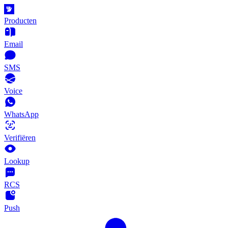
Producten
Email
SMS
Voice
WhatsApp
Verifiëren
Lookup
RCS
Push