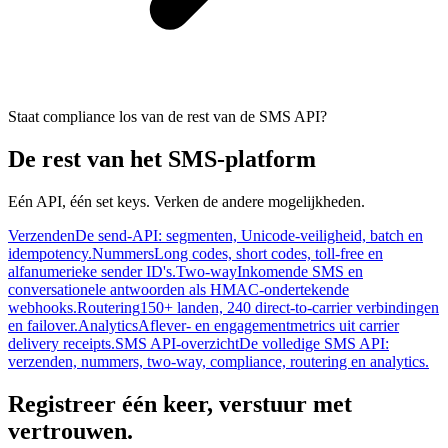
Staat compliance los van de rest van de SMS API?
De rest van het SMS-platform
Eén API, één set keys. Verken de andere mogelijkheden.
Verzenden
De send-API: segmenten, Unicode-veiligheid, batch en
idempotency.
Nummers
Long codes, short codes, toll-free en
alfanumerieke sender ID's.
Two-way
Inkomende SMS en
conversationele antwoorden als HMAC-ondertekende
webhooks.
Routering
150+ landen, 240 direct-to-carrier verbindingen
en failover.
Analytics
Aflever- en engagementmetrics uit carrier
delivery receipts.
SMS API-overzicht
De volledige SMS API:
verzenden, nummers, two-way, compliance, routering en analytics.
Registreer één keer, verstuur met
vertrouwen.