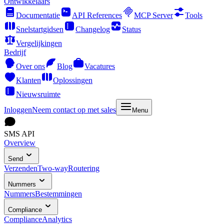
Ontwikkelaars
Documentatie
API References
MCP Server
Tools
Snelstartgidsen
Changelog
Status
Vergelijkingen
Bedrijf
Over ons
Blog
Vacatures
Klanten
Oplossingen
Nieuwsruimte
Inloggen
Neem contact op met sales
Menu
SMS API
Overview
Send
Verzenden
Two-way
Routering
Nummers
Nummers
Bestemmingen
Compliance
Compliance
Analytics