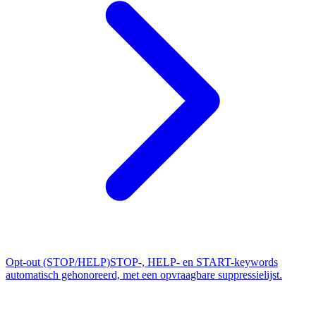
Opt-out (STOP/HELP)
STOP-, HELP- en START-keywords
automatisch gehonoreerd, met een opvraagbare suppressielijst.