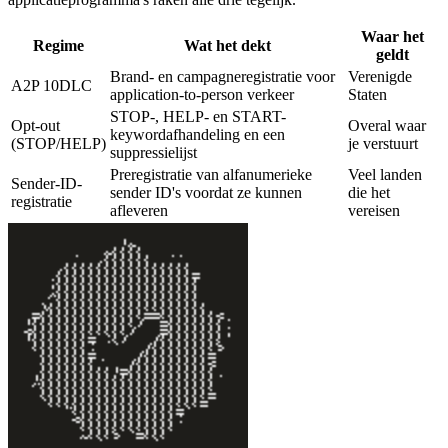
Waar het
Regime
Wat het dekt
geldt
Brand- en campagneregistratie voor
Verenigde
A2P 10DLC
application-to-person verkeer
Staten
STOP-, HELP- en START-
Opt-out
Overal waar
keywordafhandeling en een
(STOP/HELP)
je verstuurt
suppressielijst
Preregistratie van alfanumerieke
Veel landen
Sender-ID-
sender ID's voordat ze kunnen
die het
registratie
afleveren
vereisen