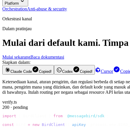
Platform
Orchestration
Anti-abuse & security
Orkestrasi kanal
Dalam pratinjau
Mulai dari default kami. Timp
Mulai sekarang
Baca dokumentasi
Siapkan dalam:
Cursor
Copi
Claude Code
Copied!
Codex
Copied!
Ketersediaan kanal, aturan pengirim, dan regulasi berbeda di setiap 
mana, pengirim mana yang diizinkan, dan default kode yang masuk ak
di bawahnya. Itulah routing per negara sebagai resource API kelas ut
verify.ts
200 · pending
import
 {
 BirdClient 
}
 from
 "
@messagebird/sdk
"
;
const
 bird 
=
 new
 BirdClient
({
 apiKey
:
 process
.
env
.
BIRD_