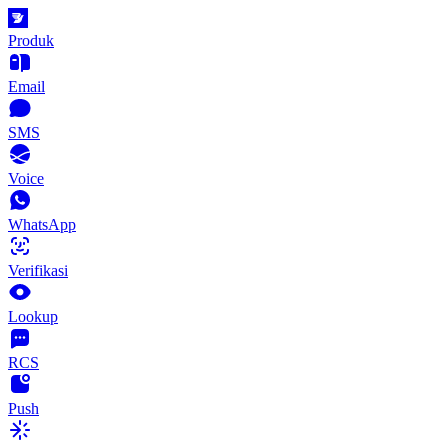
Produk
Email
SMS
Voice
WhatsApp
Verifikasi
Lookup
RCS
Push