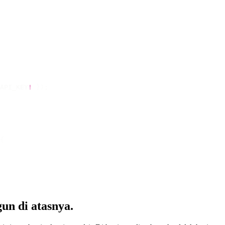
API_KEY
!
 });
{
un di atasnya.