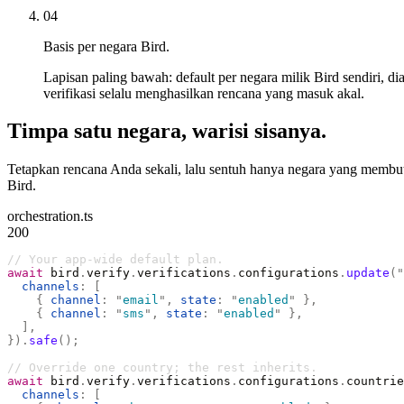
04
Basis per negara Bird.
Lapisan paling bawah: default per negara milik Bird sendiri, 
verifikasi selalu menghasilkan rencana yang masuk akal.
Timpa satu negara, warisi sisanya.
Tetapkan rencana Anda sekali, lalu sentuh hanya negara yang membut
Bird.
orchestration.ts
200
// Your app-wide default plan.
await
 bird
.
verify
.
verifications
.
configurations
.
update
(
"
  channels
:
 [
    {
 channel
:
 "
email
"
,
 state
:
 "
enabled
"
 },
    {
 channel
:
 "
sms
"
,
 state
:
 "
enabled
"
 },
  ],
}).
safe
();
// Override one country; the rest inherits.
await
 bird
.
verify
.
verifications
.
configurations
.
countrie
  channels
:
 [