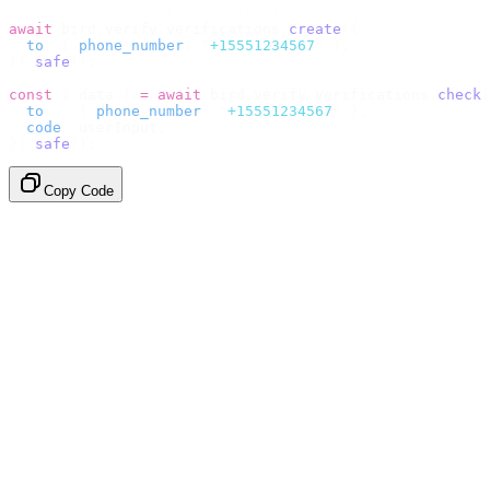
// Send the code, then check it by recipient.
await
 bird
.
verify
.
verifications
.
create
({
  to
:
 {
 phone_number
:
 "
+15551234567
"
 },
}).
safe
();
const
 {
 data 
}
 =
 await
 bird
.
verify
.
verifications
.
check
(
  to
:
   {
 phone_number
:
 "
+15551234567
"
 },
  code
:
 userInput
,
}).
safe
();
Copy Code