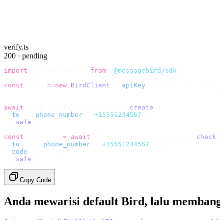
verify.ts
200 · pending
import
 {
 BirdClient 
}
 from
 "
@messagebird/sdk
"
;
const
 bird 
=
 new
 BirdClient
({
 apiKey
:
 process
.
env
.
BIRD_
// Send the code, then check it by recipient.
await
 bird
.
verify
.
verifications
.
create
({
  to
:
 {
 phone_number
:
 "
+15551234567
"
 },
}).
safe
();
const
 {
 data 
}
 =
 await
 bird
.
verify
.
verifications
.
check
(
  to
:
   {
 phone_number
:
 "
+15551234567
"
 },
  code
:
 userInput
,
}).
safe
();
Copy Code
Anda mewarisi default Bird, lalu membang