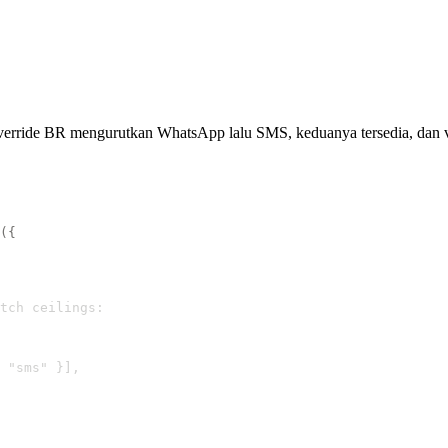
Override BR mengurutkan WhatsApp lalu SMS, keduanya tersedia, dan v
({
tch ceilings:
 "sms" }],