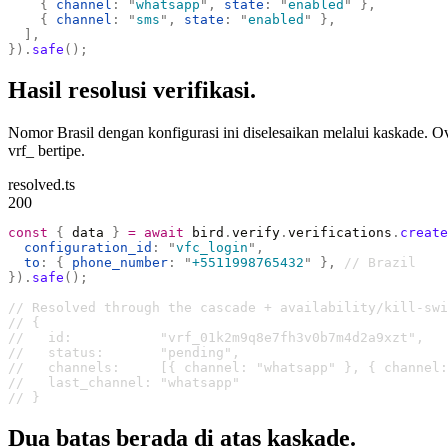
    {
 channel
:
 "
whatsapp
"
,
 state
:
 "
enabled
"
 },
    {
 channel
:
 "
sms
"
,
 state
:
 "
enabled
"
 },
  ],
}).
safe
();
Hasil resolusi verifikasi.
Nomor Brasil dengan konfigurasi ini diselesaikan melalui kaskade. 
vrf_ bertipe.
resolved.ts
200
const
 {
 data 
}
 =
 await
 bird
.
verify
.
verifications
.
create
  configuration_id
:
 "
vfc_login
"
,
  to
:
 {
 phone_number
:
 "
+5511998765432
"
 },
 // Brazil
}).
safe
();
// Resolved through the cascade + availability/kill-swi
// {
//   id:           "vrf_01k2m9q8e7fh3v0b7m4d2a9xzt",
//   status:       "pending",
//   channels:     [{ channel: "whatsapp" }, { channel:
//   last_channel: "whatsapp"
// }
Dua batas berada di atas kaskade.