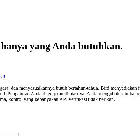
a hanya yang Anda butuhkan.
ed!
negara, dan menyesuaikannya butuh bertahun-tahun. Bird menyediakan it
al. Pengaturan Anda diterapkan di atasnya. Anda mengubah satu hal un
ama, kontrol yang kebanyakan API verifikasi tidak berikan.
API_KEY
!
 });