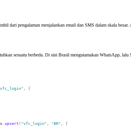
diambil dari pengalaman menjalankan email dan SMS dalam skala besar. 
uhkan sesuatu berbeda. Di sini Brasil mengutamakan WhatsApp, lalu SMS
vfc_login
"
,
 {
s
.
upsert
(
"
vfc_login
"
,
 "
BR
"
,
 {