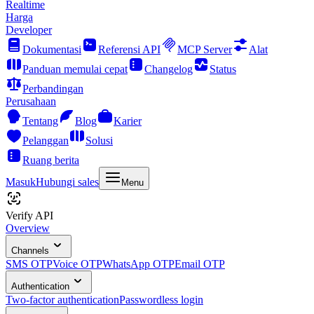
Realtime
Harga
Developer
Dokumentasi
Referensi API
MCP Server
Alat
Panduan memulai cepat
Changelog
Status
Perbandingan
Perusahaan
Tentang
Blog
Karier
Pelanggan
Solusi
Ruang berita
Masuk
Hubungi sales
Menu
Verify API
Overview
Channels
SMS OTP
Voice OTP
WhatsApp OTP
Email OTP
Authentication
Two-factor authentication
Passwordless login